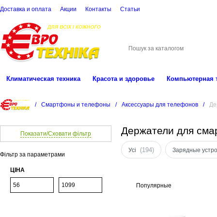
Доставка и оплата
Акции
Контакты
Cтатьи
(068)
001-00-02
eu
Климатическая техника
Красота и здоровье
Компьютерная 
/
Смартфоны и телефоны
/
Аксессуары для телефонов
/
Де
Держатели для см
Показати/Сховати фільтр
(194)
Усі
Зарядные устр
Фільтр за параметрами
ЦІНА
Популярные