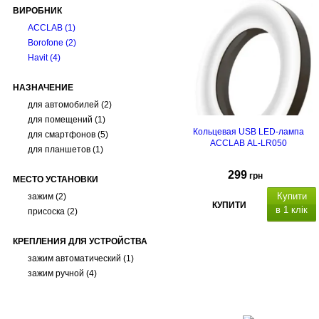
ВИРОБНИК
ACCLAB
(1)
Borofone
(2)
Havit
(4)
НАЗНАЧЕНИЕ
для автомобилей
(2)
для помещений
(1)
Кольцевая USB LED-лампа
для смартфонов
(5)
ACCLAB AL-LR050
для планшетов
(1)
299
грн
МЕСТО УСТАНОВКИ
Купити
зажим
(2)
КУПИТИ
в 1 клік
присоска
(2)
КРЕПЛЕНИЯ ДЛЯ УСТРОЙСТВА
зажим автоматический
(1)
зажим ручной
(4)