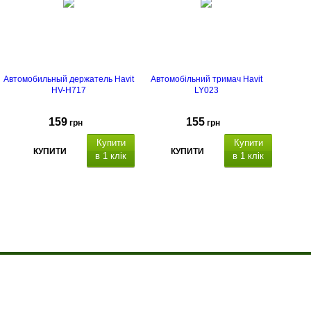
Автомобильный держатель Havit
Автомобільний тримач Havit
HV-H717
LY023
159
155
грн
грн
Купити
Купити
КУПИТИ
КУПИТИ
в 1 клік
в 1 клік
| ІПН: 2745415600 | Офіс: м. Львів, вул. Окружна, 33