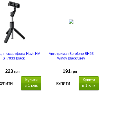
для смартфона Havit HV-
Автотримач Borofone BH53
ST7033 Black
Windy Black/Grey
223
191
грн
грн
Купити
Купити
КУПИТИ
КУПИТИ
в 1 клік
в 1 клік