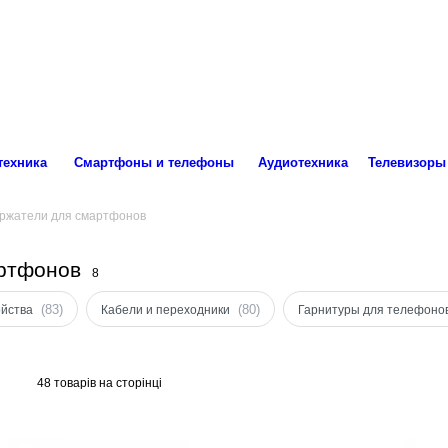
ro.technika.ua@gmail.com
Пн-Пт 10:00-18:00
техника
Смартфоны и телефоны
Аудиотехника
Телевизоры
ржатели для смартфонов
артфонов
8
(83)
(80)
ойства
Кабели и переходники
Гарнитуры для телефоно
48 товарів на сторінці