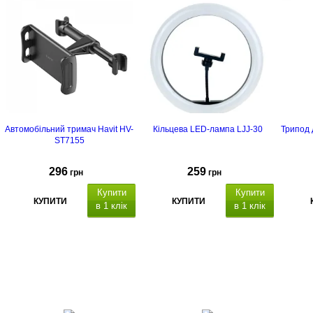
Автомобільний тримач Havit HV-
Кільцева LED-лампа LJJ-30
Трипод 
ST7155
296
259
грн
грн
Купити
Купити
КУПИТИ
КУПИТИ
в 1 клік
в 1 клік