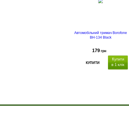
Автомобільний тримач Borofone
BH-134 Black
179
грн
Купити
КУПИТИ
в 1 клік
О компании
Доставка и оплата
Акции
Контакты
© Интернет-магазин Євро Техника, 2006 - 2026
ФОП Гадиняк Ольга Богданівна 