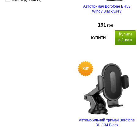
Автотримач Borofone BH53
Windy Black/Grey
191
грн
Купити
КУПИТИ
в 1 клік
Автомобільний тримач Borofone
BH-134 Black