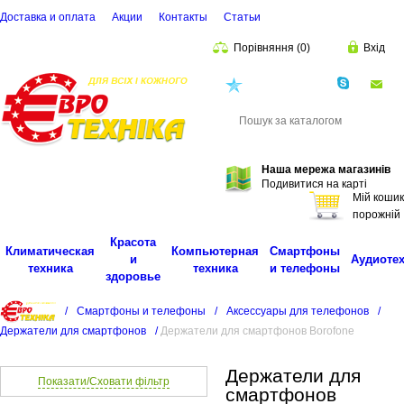
Доставка и оплата
Акции
Контакты
Cтатьи
Порівняння
(
0
)
Вхід
(068)
001-00-02
eu
Пошук
Наша мережа магазинів
Подивитися на карті
Мій кошик
порожній
Красота
Климатическая
Компьютерная
Смартфоны
и
Аудиоте
техника
техника
и телефоны
здоровье
/
Смартфоны и телефоны
/
Аксессуары для телефонов
/
Держатели для смартфонов
/
Держатели для смартфонов Borofone
Держатели для
Показати/Сховати фільтр
смартфонов