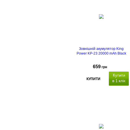
18Вт,
для заряджання
зовнішнього акумулятора. Функції
LCD дисплей, Quick Charge
3.0
. Безпека: Вбудований чіп
Smart IC.
Зовнішній акумулятор King
Power KP-23 20000 mAh Black
659
грн
Купити
КУПИТИ
в 1 клік
вихідний інтерфейс:
1 x US
Type A 22.5 Вт, 1 x USB Type C 22.
Вт
. Вхідний інтерфейс: USB Type
C 18Вт,
для заряджання
зовнішнього
акумулятора.
Функції:
Power
Delivery (PD), QC швидка зарядк