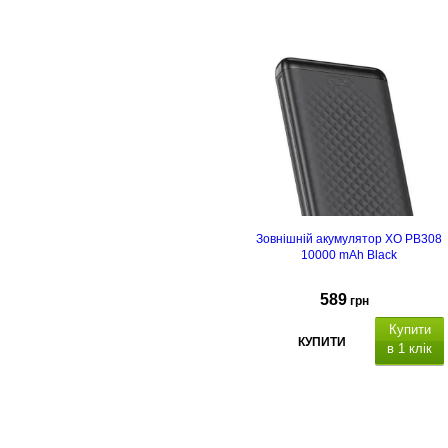
вихідний інтерфейс:
USB-A:
18Вт, USB Type C 65Вт
. Вхідний
інтерфейс: USB Type C 65Вт,
для
заряджання зовнішнього
акумулятора. Функції:
Зовнішній акумулятор XO PB308
10000 mAh Black
589
грн
Купити
КУПИТИ
в 1 клік
вихідний інтерфейс:
1 x US
A 22.5 Вт, 1 x USB Type C 20Вт
.
Вхідний інтерфейс: USB Type C