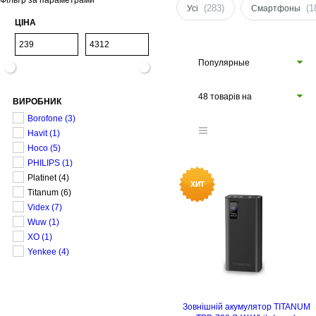
Фільтр за параметрами
(283)
(1
Усі
Cмартфоны
ЦІНА
Популярные
48 товарів на
ВИРОБНИК
сторінці
Borofone
(3)
Havit
(1)
Hoco
(5)
PHILIPS
(1)
Platinet
(4)
Titanum
(6)
Videx
(7)
Wuw
(1)
XO
(1)
Yenkee
(4)
Зовнішній акумулятор TITANUM