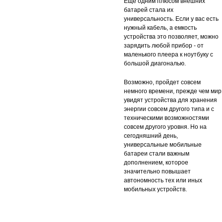
Еще одним плюсом внешних
батарей стала их
универсальность. Если у вас есть
нужный кабель, а емкость
устройства это позволяет, можно
зарядить любой прибор - от
маленького плеера к ноутбуку с
большой диагональю.
Возможно, пройдет совсем
немного времени, прежде чем мир
увидят устройства для хранения
энергии совсем другого типа и с
техническими возможностями
совсем другого уровня. Но на
сегодняшний день,
универсальные мобильные
батареи стали важным
дополнением, которое
значительно повышает
автономность тех или иных
мобильных устройств.