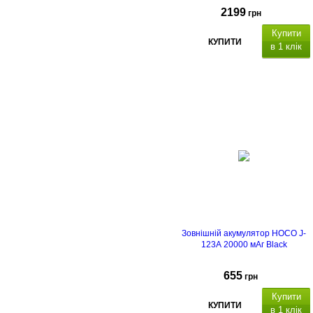
2199
грн
Купити
КУПИТИ
в 1 клік
вихідний інтерфейс: 2xUS
A 22.5Вт, 2xUSB Type C
65Вт.
Зовнішній акумулятор HOCO J-
123A 20000 мАг Black
655
грн
Купити
КУПИТИ
в 1 клік