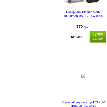
Повербанк Titanum MA02
10000mAh MA02 22.5W Black
772
грн
Купити
КУПИТИ
в 1 клік
Зовнішній акумулятор TITANUM
TPB-728 S-W White