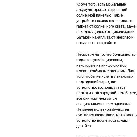
Кроме того, есть мобильные
аккумуляторы со встроенной
солнечной панелью. Такие
устройства позволяют заряжать
гаджет от солнечного света, даже
находясь далеко от цивилизации.
Батареи накапливают энергию и
всегда готовы к работе.
Несмотря на то, что большинство
гаджетов унифицированы,
некоторые из них до сих пор
имеют необычные разъемы. Для
того чтобы не искать у знакомых
подходящий зарядное
устройство, воспользуйтесь
портативной зарядкой, тем более,
все они комплектуются
специальными переходниками!
Не менее полезной функцией
считается возможность отключать
устройство после подзарядки
девайса.