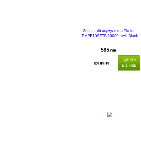
3.0
.
Зовнішній акумулятор Platinet
PMPB10SETB 10000 mAh Black
585
грн
Купити
КУПИТИ
в 1 клік
Особливості: вкл
чає в себе зарядний пристрій
потужністю 20 Вт і кабель USB-
довжиною 1 метр