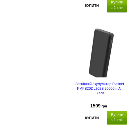
Купити
КУПИТИ
в 1 клік
вихідний інтерфейс:
2 x US
Type A 18 Вт, 1 x USB Type C 20Вт
Вхідний інтерфейс: micro-USB 18
Вт, USB Type C 18Вт,
для
заряджання зовнішнього
акумулятора. Функції:
Зовнішній акумулятор Platinet
PMPB20DL202B 20000 mAh
Black
1599
грн
Купити
КУПИТИ
в 1 клік