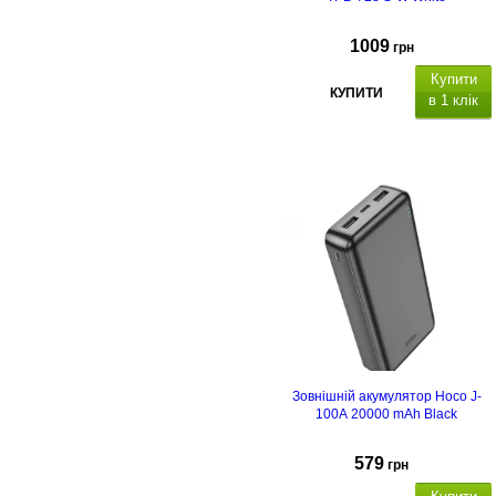
1009
грн
Купити
КУПИТИ
в 1 клік
Ємність акумулятора 30 000 мАг
22.5 Вт,
вихідний
інтерфейс:
USBx4: DC 5V/4.5A, D
5V/2.1A, 12V/1.5A (22.5W); Type-C
DC 5V/3А, 9V/2.22А, 12V/1.67А
(20W)
. Вхідний
інтерфейс:
MicroUSB: DC5V/3A;
Type-C: 5V/2A
(18W)
,
для
заряджання зовнішнього
акумулятора. Розміри:
143мм х
68мм х 40мм
Зовнішній акумулятор Hoco J-
100A 20000 mAh Black
579
грн