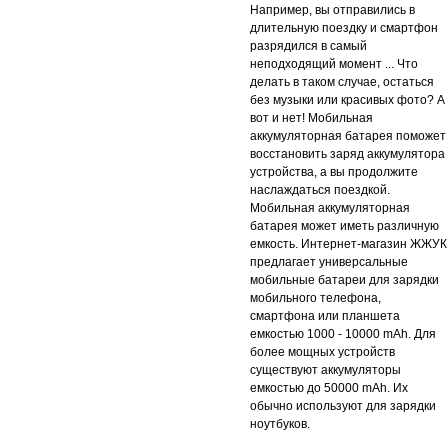
Например, вы отправились в
длительную поездку и смартфон
разрядился в самый
неподходящий момент ... Что
делать в таком случае, остаться
без музыки или красивых фото? А
вот и нет! Мобильная
аккумуляторная батарея поможет
восстановить заряд аккумулятора
устройства, а вы продолжите
наслаждаться поездкой.
Мобильная аккумуляторная
батарея может иметь различную
емкость. Интернет-магазин ЖЖУК
предлагает универсальные
мобильные батареи для зарядки
мобильного телефона,
смартфона или планшета
емкостью 1000 - 10000 mAh. Для
более мощных устройств
существуют аккумуляторы
емкостью до 50000 mAh. Их
обычно используют для зарядки
ноутбуков.