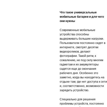
функція
бездротової зарядки Qi, Зарядк
Что такое универсальные
від сонячної батареї,
мобильные батареи и для чего
протиударний корпус
они нужны
Современные мобильные
устройства способны
выдерживать большие нагрузки.
Пользователи постоянно сидят в
интернете, смотрят десятки
видеороликов, делают
фотографии. Такой ритм, к
сожалению, не под силу многим
гаджетам и их аккумуляторы
садятся еще до окончания
рабочего дня. Особенно это
заметно, когда вы находитесь на
отдыхе там, где нет доступа к сети
и, соответственно, возможности
зарядить устройство.
Специально для решения
проблемы устройств, постоянно