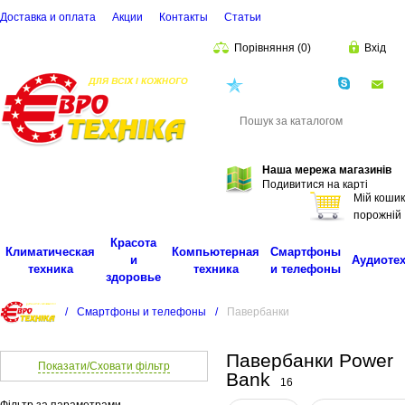
Доставка и оплата
Акции
Контакты
Cтатьи
Порівняння
(
0
)
Вхід
(068)
001-00-02
eu
Пошук
Наша мережа магазинів
Подивитися на карті
Мій кошик
порожній
Красота
Климатическая
Компьютерная
Смартфоны
и
Аудиоте
техника
техника
и телефоны
здоровье
/
Смартфоны и телефоны
/
Павербанки
Павербанки Power
Показати/Сховати фільтр
Bank
16