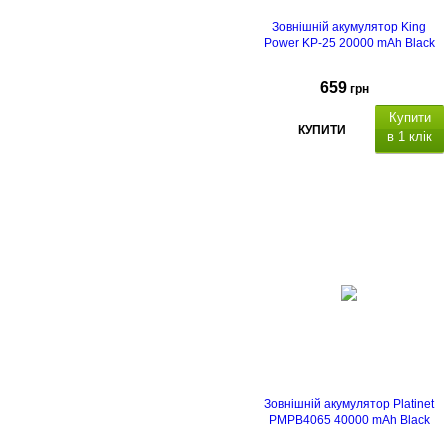
Зовнішній акумулятор King
Power KP-25 20000 mAh Black
659
грн
Купити
КУПИТИ
в 1 клік
вихідний інтерфейс:
2 x US
Type A 10 Вт, 1 x USB Type C 10Вт
Вхідний інтерфейс: micro-USB 10
Вт, USB Type C 10Вт,
для
заряджання зовнішнього
акумулятора. Функції:
Зовнішній акумулятор Platinet
PMPB4065 40000 mAh Black