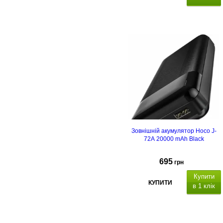
розміри
145×70×29 мм
411 г.
Зовнішній акумулятор Hoco J-
72A 20000 mAh Black
695
грн
Купити
КУПИТИ
в 1 клік