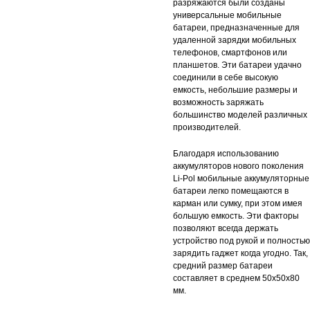
разряжаются были созданы
универсальные мобильные
батареи, предназначенные для
удаленной зарядки мобильных
телефонов, смартфонов или
планшетов. Эти батареи удачно
соединили в себе высокую
емкость, небольшие размеры и
возможность заряжать
большинство моделей различных
производителей.
Благодаря использованию
аккумуляторов нового поколения
Li-Pol мобильные аккумуляторные
батареи легко помещаются в
карман или сумку, при этом имея
большую емкость. Эти факторы
позволяют всегда держать
устройство под рукой и полностью
зарядить гаджет когда угодно. Так,
средний размер батареи
составляет в среднем 50х50х80
мм.