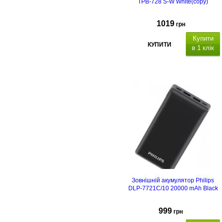
TPB-728 S-W White(copy)
1019
грн
Купити
КУПИТИ
в 1 клік
Ємність акумулятора 30 000 мАг
22.5 Вт,
вихідний
інтерфейс:
USBx4: DC 5V/4.5A, D
5V/2.1A, 12V/1.5A (22.5W); Type-C
DC 5V/3А, 9V/2.22А, 12V/1.67А
(20W)
. Вхідний
інтерфейс:
MicroUSB: DC5V/3A;
Type-C: 5V/2A
(18W)
,
для
заряджання зовнішнього
акумулятора. Розміри:
143мм х
68мм х 40мм
Зовнішній акумулятор Philips
DLP-7721C/10 20000 mAh Black
999
грн