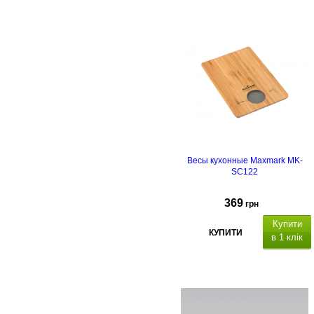
Весы кухонные Maxmark MK-
SC122
369
грн
Купити
КУПИТИ
в 1 клік
орпус: бамбук
с
голубой подсветкой