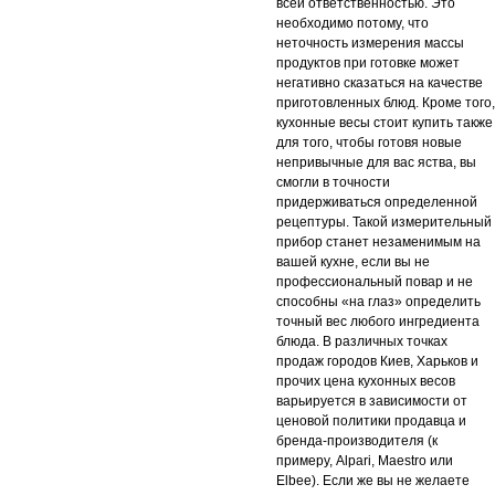
всей ответственностью. Это
необходимо потому, что
неточность измерения массы
продуктов при готовке может
негативно сказаться на качестве
приготовленных блюд. Кроме того,
кухонные весы стоит купить также
для того, чтобы готовя новые
непривычные для вас яства, вы
смогли в точности
придерживаться определенной
рецептуры. Такой измерительный
прибор станет незаменимым на
вашей кухне, если вы не
профессиональный повар и не
способны «на глаз» определить
точный вес любого ингредиента
блюда. В различных точках
продаж городов Киев, Харьков и
прочих цена кухонных весов
варьируется в зависимости от
ценовой политики продавца и
бренда-производителя (к
примеру, Alpari, Maestro или
Elbee). Если же вы не желаете