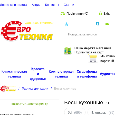
Доставка и оплата
Акции
Контакты
Cтатьи
Порівняння
(
0
)
Вхід
(068)
001-00-02
eu
Пошук
Наша мережа магазинів
Подивитися на карті
Мій кошик
порожній
Красота
Климатическая
Компьютерная
Смартфоны
и
Аудиоте
техника
техника
и телефоны
здоровье
/
Техника для кухни
/
Весы кухонные
Весы кухонные
11
Показати/Сховати фільтр
(699)
(79)
Усі
Блендеры