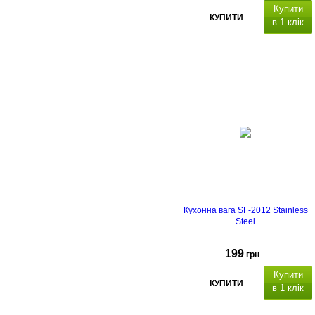
Купити
КУПИТИ
в 1 клік
материал корпуса и чаши:
нержавеющая сталь
Кухонна вага SF-2012 Stainless
Steel
199
грн
Купити
КУПИТИ
в 1 клік