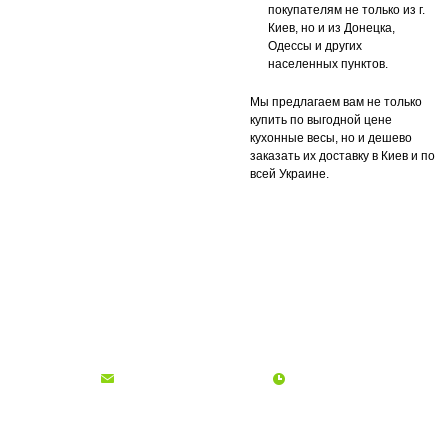
покупателям не только из г.
Киев, но и из Донецка,
Одессы и других
населенных пунктов.
Мы предлагаем вам не только
купить по выгодной цене
кухонные весы, но и дешево
заказать их доставку в Киев и по
всей Украине.
О компании
Доставка и оплата
Акции
Контакты
(068)
001-00-02
euro.technika.ua@gmail.com
Пн-Пт 10:00-18:00
© Интернет-магазин Євро Техника, 2006 - 2026
ФОП Гадиняк Ольга Богданівна | ІПН: 2745415600 | Офіс: м. Львів, вул.