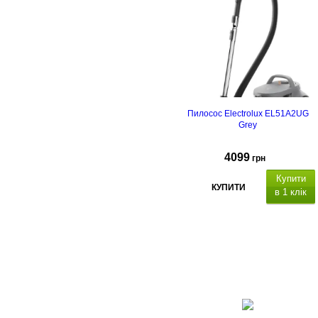
Пилосос Electrolux EL51A2UG
Grey
4099
грн
Купити
КУПИТИ
в 1 клік