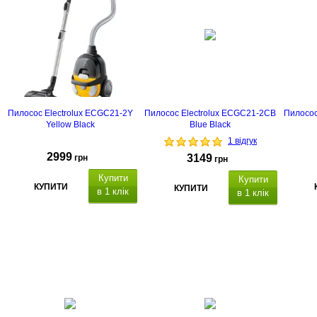
Пилосос Electrolux ECGC21-2Y
Пилосос Electrolux ECGC21-2CB
Пилосос
Yellow Black
Blue Black
1 відгук
2999
3149
грн
грн
Купити
Купити
КУПИТИ
КУПИТИ
в 1 клік
в 1 клік