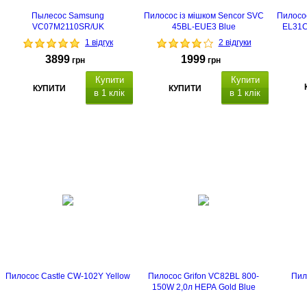
Пылесос Samsung
Пилосос із мішком Sencor SVC
Пилосос
VC07M2110SR/UK
45BL-EUE3 Blue
EL31C
1 відгук
2 відгуки
3899
1999
грн
грн
Купити
Купити
КУПИТИ
КУПИТИ
в 1 клік
в 1 клік
Енерго
ко
циклонн
сухого 
містком
пер
філь
потужно
чисто
повіт
ви
Пилосос Castle CW-102Y Yellow
Пилосос Grifon VC82BL 800-
Пил
150W 2,0л HEPA Gold Blue