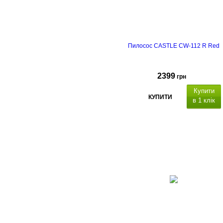
гарантія - 2
роки
Пилосос CASTLE CW-112 R Red
2399
грн
Купити
КУПИТИ
в 1 клік