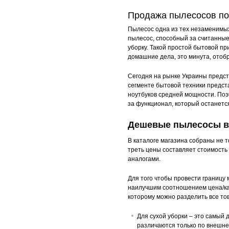
Продажа пылесосов по
Пылесос одна из тех незаменимых
пылесос, способный за считанные м
уборку. Такой простой бытовой пр
домашние дела, это минута, отоб
Сегодня на рынке Украины предст
сегменте бытовой техники предст
ноутбуков средней мощности. Поэ
за функционал, который останетс
Дешевые пылесосы в 
В каталоге магазина собраны не т
треть цены составляет стоимость
аналогами.
Для того чтобы провести границу
наилучшим соотношением цена/кач
которому можно разделить все тов
Для сухой уборки – это самый 
различаются только по внешне