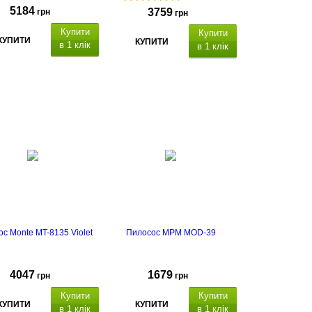
5184
3759
грн
грн
Купити
Купити
КУПИТИ
КУПИТИ
в 1 клік
в 1 клік
потужність: 90
LED підсвічування
с Monte MT-8135 Violet
Пилосос MPM MOD-39
4047
1679
грн
грн
Купити
Купити
КУПИТИ
КУПИТИ
в 1 клік
в 1 клік