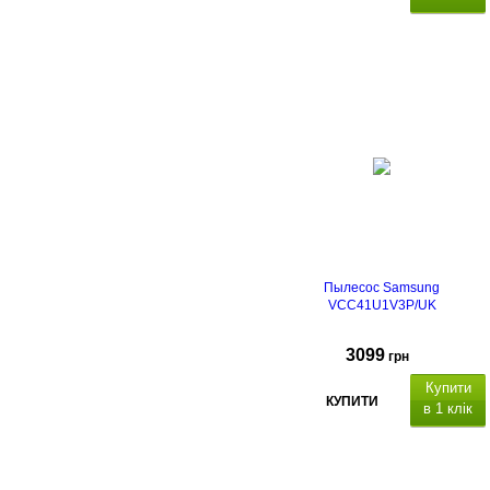
Пылесос Samsung
VCC41U1V3P/UK
3099
грн
Купити
КУПИТИ
в 1 клік