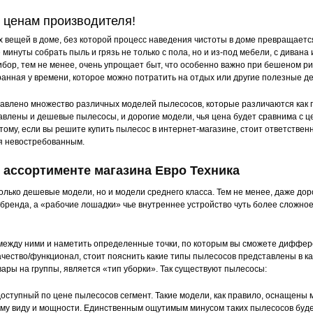
 ценам производителя!
 вещей в доме, без которой процесс наведения чистоты в доме превращается
инуты собрать пыль и грязь не только с пола, но и из-под мебели, с дивана 
28 x 24.6 x 39
см
32.7 x 36.3 x 57.7 см
ибор, тем не менее, очень упрощает быт, что особенно важно при бешеном ри
ранная у времени, которое можно потратить на отдых или другие полезные де
авлено множество различных моделей пылесосов, которые различаются как п
авлены и дешевые пылесосы, и дорогие модели, чья цена будет сравнима с 
тому, если вы решите купить пылесос в интернет-магазине, стоит ответствен
я невостребованным.
ассортименте магазина Евро Техника
олько дешевые модели, но и модели среднего класса. Тем не менее, даже дор
 бренда, а «рабочие лошадки» чье внутреннее устройство чуть более сложно
 между ними и наметить определенные точки, по которым вы сможете диффер
ество/функционал, стоит пояснить какие типы пылесосов представлены в ка
ары на группы, является «тип уборки». Так существуют пылесосы:
доступный по цене пылесосов сегмент. Такие модели, как правило, оснащены
му виду и мощности. Единственным ощутимым минусом таких пылесосов будет