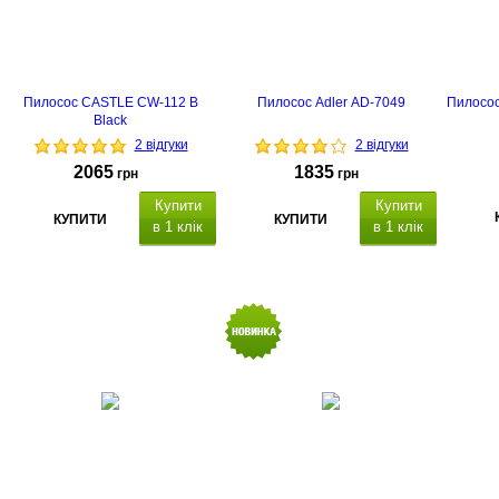
гарантія -
2 роки
гарантія - 2 роки
Пилосос CASTLE CW-112 B
Пилосос Adler AD-7049
Пилосос
Black
2 відгуки
2 відгуки
2065
1835
грн
грн
Купити
Купити
КУПИТИ
КУПИТИ
в 1 клік
в 1 клік