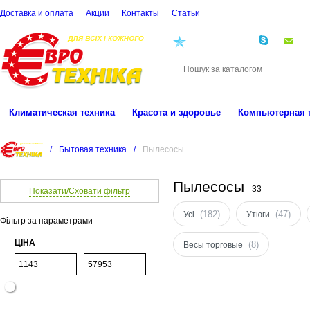
Доставка и оплата
Акции
Контакты
Cтатьи
(068)
001-00-02
eu
Климатическая техника
Красота и здоровье
Компьютерная 
/
Бытовая техника
/
Пылесосы
Пылесосы
33
Показати/Сховати фільтр
(182)
(47)
Усі
Утюги
Фільтр за параметрами
ЦІНА
(8)
Весы торговые