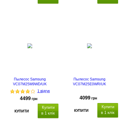
дБ,
Пылесос Samsung
Пылесос Samsung
VC07M25M9WD/UK
VC07M25E0WR/UK
1 відгук
4099
4499
грн
грн
Купити
Купити
КУПИТИ
КУПИТИ
в 1 клік
в 1 клік