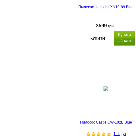
Пылесос Henschll XN19-89 Blue
3599
грн
Купити
КУПИТИ
в 1 клік
Пилосос Castle CW-102B Blue
1 відгук