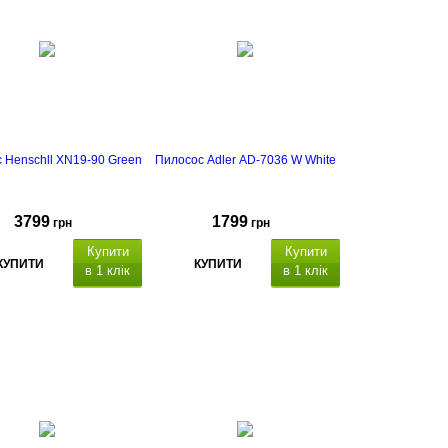
 Henschll XN19-90 Green
Пилосос Adler AD-7036 W White
3799
1799
грн
грн
Купити
Купити
КУПИТИ
КУПИТИ
в 1 клік
в 1 клік