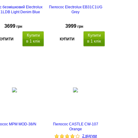
 безмішковий Electrolux
Пилосос Electrolux EB31C1UG
1LDB Light Denim Blue
Grey
3699
3999
грн
грн
Купити
Купити
КУПИТИ
КУПИТИ
в 1 клік
в 1 клік
ефективний та потужний
нтейнерний пилосос
ого типу для бездоганного
прибирання оселі.
Завдяки
у XXL-збірнику на 2 літри,
едовій системі HEPA-
трації та плавній зміні
сті, він гарантує ідеальну
ту поверхонь і свіжість
ря без зайвих зусиль та
трат на змінні мішки.
осос MPM MOD-38/N
Пилосос CASTLE CW-107
Orange
2 відгуки