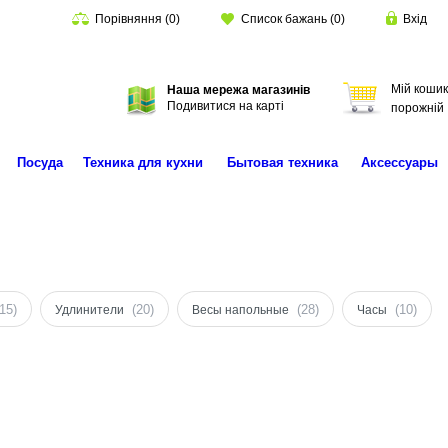
Порівняння
(
0
)
Список бажань
(
0
)
Вхід
Мій кошик
Наша мережа магазинів
Пошук
Подивитися на карті
порожній
Посуда
Техника для кухни
Бытовая техника
Аксессуары
(15)
(20)
(28)
(10)
Удлинители
Весы напольные
Часы