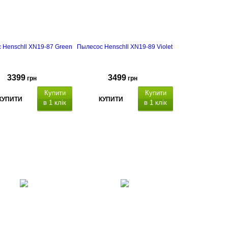
 Henschll XN19-87 Green
Пылесос Henschll XN19-89 Violet
3399
3499
грн
грн
Купити
Купити
КУПИТИ
КУПИТИ
в 1 клік
в 1 клік