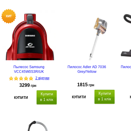
Пылесос Samsung
Пилосос Adler AD 7036
Пилос
VCC45W0S3R/UK
Grey/Yellow
2 відгуки
1815
3299
грн
грн
Купити
Купити
КУПИТИ
КУПИТИ
в 1 клік
в 1 клік