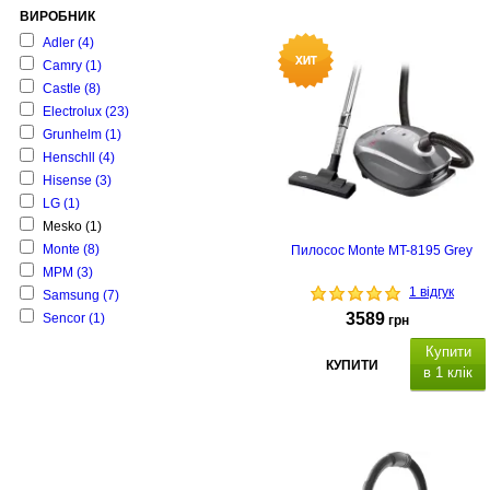
ВИРОБНИК
Adler
(4)
Camry
(1)
Castle
(8)
Electrolux
(23)
Grunhelm
(1)
Henschll
(4)
Hisense
(3)
LG
(1)
Mesko
(1)
Monte
(8)
Пилосос Monte MT-8195 Grey
MPM
(3)
1 відгук
Samsung
(7)
3589
Senсor
(1)
грн
Купити
КУПИТИ
в 1 клік