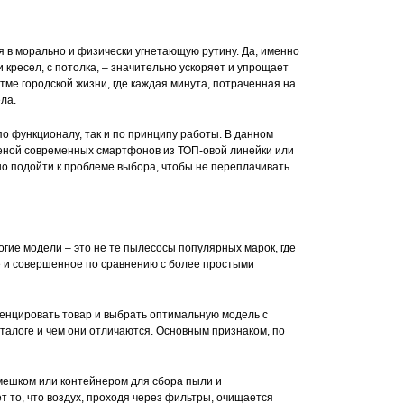
 в морально и физически угнетающую рутину. Да, именно
и кресел, с потолка, – значительно ускоряет и упрощает
тме городской жизни, где каждая минута, потраченная на
ла.
о функционалу, так и по принципу работы. В данном
ценой современных смартфонов из ТОП-овой линейки или
но подойти к проблеме выбора, чтобы не переплачивать
огие модели – это не те пылесосы популярных марок, где
е и совершенное по сравнению с более простыми
енцировать товар и выбрать оптимальную модель с
талоге и чем они отличаются. Основным признаком, по
 мешком или контейнером для сбора пыли и
 то, что воздух, проходя через фильтры, очищается