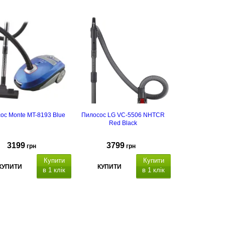
ос Monte MT-8193 Blue
Пилосос LG VC-5506 NHTCR
Red Black
3199
3799
грн
грн
Купити
Купити
КУПИТИ
КУПИТИ
в 1 клік
в 1 клік
т
ехнологія:
Cyclone