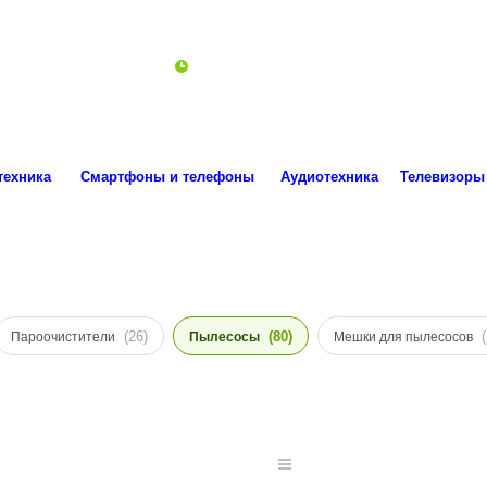
ro.technika.ua@gmail.com
Пн-Пт 10:00-18:00
техника
Смартфоны и телефоны
Аудиотехника
Телевизоры
(26)
(80)
Пароочистители
Пылесосы
Мешки для пылесосов