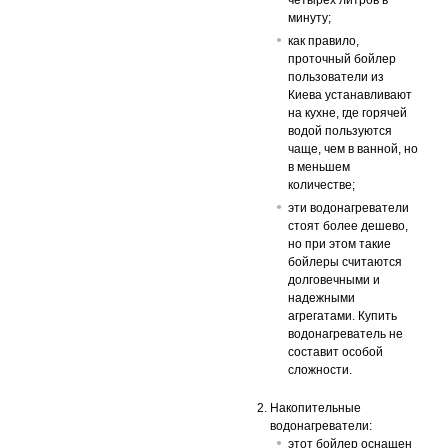
четырех литров в
минуту;
как правило,
проточный бойлер
пользователи из
Киева устанавливают
на кухне, где горячей
водой пользуются
чаще, чем в ванной, но
в меньшем
количестве;
эти водонагреватели
стоят более дешево,
но при этом такие
бойлеры считаются
долговечными и
надежными
агрегатами. Купить
водонагреватель не
составит особой
сложности.
Накопительные
водонагреватели:
этот бойлер оснащен