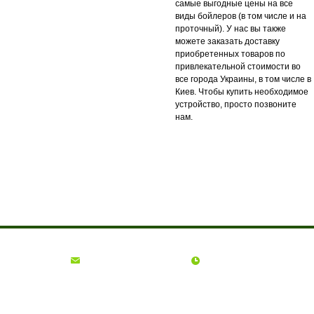
самые выгодные цены на все
виды бойлеров (в том числе и на
проточный). У нас вы также
можете заказать доставку
приобретенных товаров по
привлекательной стоимости во
все города Украины, в том числе в
Киев. Чтобы купить необходимое
устройство, просто позвоните
нам.
О компании
Доставка и оплата
Акции
Контакты
(068)
001-00-02
euro.technika.ua@gmail.com
Пн-Пт 10:00-18:00
© Интернет-магазин Євро Техника, 2006 - 2026
ФОП Гадиняк Ольга Богданівна | ІПН: 2745415600 | Офіс: м. Львів, вул.