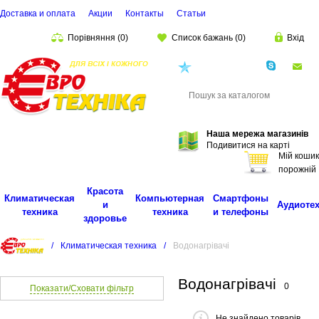
Доставка и оплата
Акции
Контакты
Cтатьи
Порівняння
(
0
)
Список бажань
(
0
)
Вхід
(068)
001-00-02
eu
Пошук
Наша мережа магазинів
Подивитися на карті
Мій кошик
порожній
Красота
Климатическая
Компьютерная
Смартфоны
и
Аудиоте
техника
техника
и телефоны
здоровье
/
Климатическая техника
/
Водонагрівачі
Водонагрівачі
0
Показати/Сховати фільтр
Не знайдено товарів