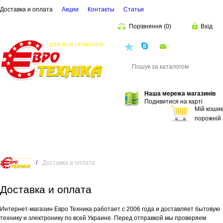
Доставка и оплата
Акции
Контакты
Cтатьи
Порівняння
(
0
)
Вхід
euro.technika.ua@
Пошук
Наша мережа магазинів
Подивитися на карті
Мій кошик
порожній
/
Доставка и оплата
Доставка и оплата
Интернет-магазин Евро Техника работает с 2006 года и доставляет бытовую
технику и электронику по всей Украине. Перед отправкой мы проверяем