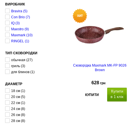
ВИРОБНИК
Bravira
(5)
Con Brio
(7)
IQ
(3)
Maestro
(9)
Maxmark
(10)
RINGEL
(1)
ТИП СКОВОРОДКИ
обычная
(27)
Сковорідка Maxmark MK-FP 9026
гриль
(3)
Brown
для блинов
(1)
628
грн
ДИАМЕТР
18 см
(1)
Купити
КУПИТИ
в 1 клік
20 см
(5)
22 см
(1)
24 см
(8)
26 см
(8)
28 см
(8)