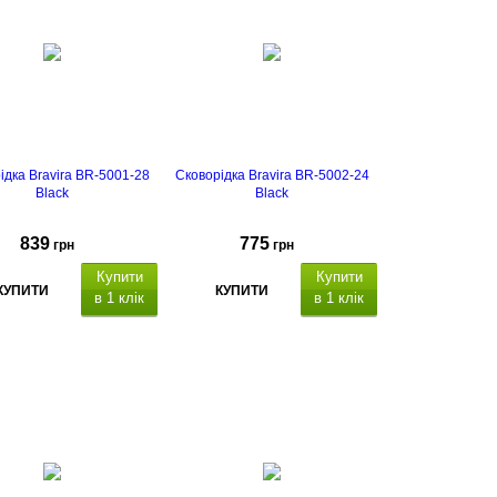
індукційне
індукційне
атошарове дно
та багатошарове дно
ідка Bravira BR-5001-28
Сковорідка Bravira BR-5002-24
Black
Black
839
775
грн
грн
Купити
Купити
КУПИТИ
КУПИТИ
в 1 клік
в 1 клік