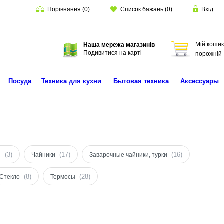
Порівняння
(
0
)
Список бажань
(
0
)
Вхід
Мій кошик
Наша мережа магазинів
Пошук
Подивитися на карті
порожній
Посуда
Техника для кухни
Бытовая техника
Аксессуары
(3)
(17)
(16)
я
Чайники
Заварочные чайники, турки
(8)
(28)
Стекло
Термосы