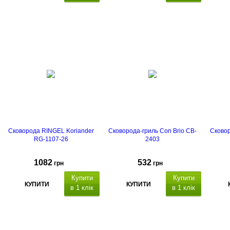
IQ Be Hard (IQ-1155-26)
Сковорода RINGEL Koriander
Сковорода-гриль Con Brio CB-
Сковор
RG-1107-26
2403
1082
532
грн
грн
Купити
Купити
КУПИТИ
КУПИТИ
в 1 клік
в 1 клік