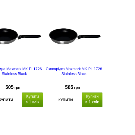
ідка Maxmark MK-PL1726
Сковорідка Maxmark MK-PL 1728
Stainless Black
Stainless Black
505
585
грн
грн
Купити
Купити
КУПИТИ
КУПИТИ
в 1 клік
в 1 клік
покриття
покриття
- антипригарне
- антипригарне
nd
Diamond