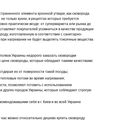
Eco Granite
кладная
кладная
ручка
ручка, индукция
страненного элемента кухонной утвари, как сковорода.
не только кухни, в рецептах которых требуется
ожно практически везде: от супермаркета или рынка до
ставляют покупателей усомниться в качестве продукции
роду, изготовленную в соответствии с санитарно-
, при нагревании не будет выделять токсичные вещества
голков Украины недорого заказать сковородки
ой цене сковороды, которые обладают такими качествами:
тдирая их от поверхности такой посуды;
тепловые потоки во время нагревания;
ости, позволяют готовить с использованием
и других городов Украины, которые соблюдают строгую
комендовавшими себя в г. Киев и во всей Украине
у нас можно относительно дешево купить сковороду