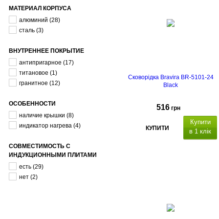
МАТЕРИАЛ КОРПУСА
алюминий
(28)
сталь
(3)
ВНУТРЕННЕЕ ПОКРЫТИЕ
антипригарное
(17)
титановое
(1)
Сковорідка Bravira BR-5101-24
гранитное
(12)
Black
ОСОБЕННОСТИ
516
грн
наличие крышки
(8)
Купити
индикатор нагрева
(4)
КУПИТИ
в 1 клік
СОВМЕСТИМОСТЬ С
ИНДУКЦИОННЫМИ ПЛИТАМИ
есть
(29)
нет
(2)