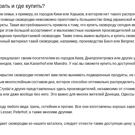
Eco Granite
кладная
ать и где купить?
аличие
ручка
крышки
 семьи, к примеру, из городов Киев или Харьков, в котором нет такого распро
 помощи сковородки невозможно приготовить большинство блюд украинской и 
кты. Такая востребованность привела к тому, что купить сковороду сегодня м
ри этом большой ассортимент и малоизвестные названия производителей за
дении приобретаемой сковородки. Также очень важно выбрать и купить сково
енный материал такой сковородки, например, производства Биол или Bergner
предлагает своим посетителям из городов Киев, Днепропетровск или других у
ендов, таких, как Kaiserhof или Maestro. У нас вы сможете купить по доступн
крытие сковородки позволит вам легко вынимать поджаренные продукты, не о
бым многослойным составом дна, которое способно оптимально распределить 
Crystal и других представленных здесь производителей, независимо от стоим
а или даже вообще без него. Это важно для многих жителей Донецка, Одессы 
роду любого вида: гриль, сотейник и прочие. Все они изготовлены хорошо заре
 Lesser, Peterhof, а также многими другими.
ают сковородки из нашего каталога, следует отнести также доступную цену: 