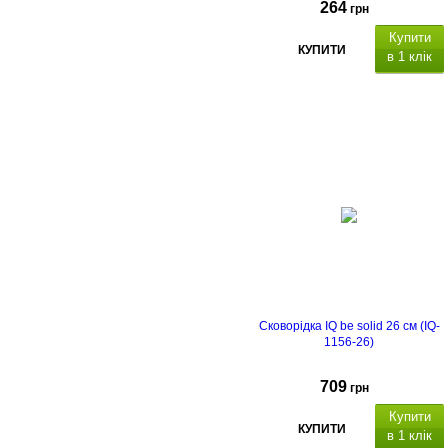
264
грн
Купити
КУПИТИ
в 1 клік
Granite
Сковорідка IQ be solid 26 см (IQ-
1156-26)
709
грн
Купити
КУПИТИ
в 1 клік