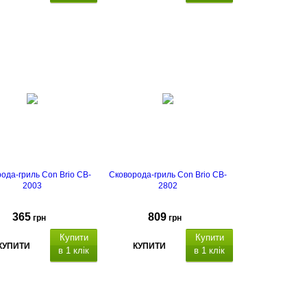
ода-гриль Con Brio CB-
Сковорода-гриль Con Brio CB-
2003
2802
365
809
грн
грн
Купити
Купити
КУПИТИ
КУПИТИ
в 1 клік
в 1 клік