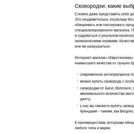
Сковородки: какие выбр
Soft Touch
Сложно даже представить себе дом
Это неудивительно, поскольку без
обжаривать или пассеровать проду
специализированного магазина. П
и задуматься о реальном происхож
гигиеническими нормами. Качеств
или же разрушаться.
Интернет-магазин «Евротехника» 
наивысшего качества от лучших бр
современное антипригарное по
можно купить сковороду с осо
сковородки от Биол, Bohmann, 
минимального количества масл
диету;
у нас вы сможете купить сково
брендами - такими, как Bergner,
К преимуществам, которыми облад
любого типа и марки.