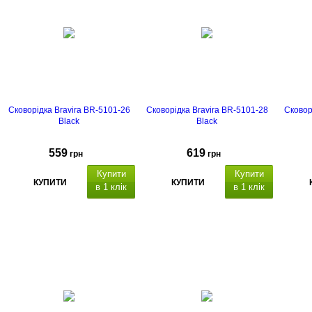
індукційне
та багатошарове дно
та баг
Сковорідка Bravira BR-5101-26
Сковорідка Bravira BR-5101-28
Сковор
Black
Black
559
619
грн
грн
Купити
Купити
КУПИТИ
КУПИТИ
в 1 клік
в 1 клік