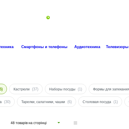
ro.technika.ua@gmail.com
Пн-Пт 10:00-18:00
техника
Смартфоны и телефоны
Аудиотехника
Телевизоры
5)
(37)
(1)
Кастрюли
Наборы посуды
Формы для запекани
(30)
(6)
(1)
а
Тарелки, салатники, чашки
Столовая посуда
48 товарів на сторінці