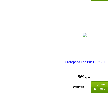
be
solid
IQ
Сковорода Con Brio CB-2801
569
грн
Купити
КУПИТИ
в 1 клік