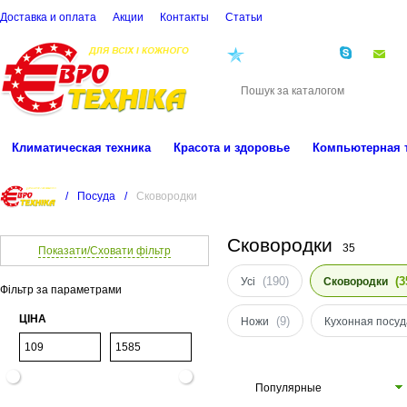
Доставка и оплата
Акции
Контакты
Cтатьи
(068)
001-00-02
eu
Климатическая техника
Красота и здоровье
Компьютерная 
/
Посуда
/
Сковородки
Сковородки
35
Показати/Сховати фільтр
(190)
(3
Усі
Сковородки
Фільтр за параметрами
ЦІНА
(9)
Ножи
Кухонная посуд
Популярные