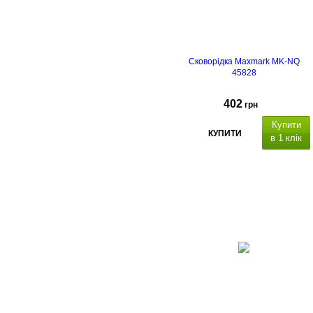
Сковорідка Maxmark MK-NQ
45828
402
грн
Купити
КУПИТИ
в 1 клік