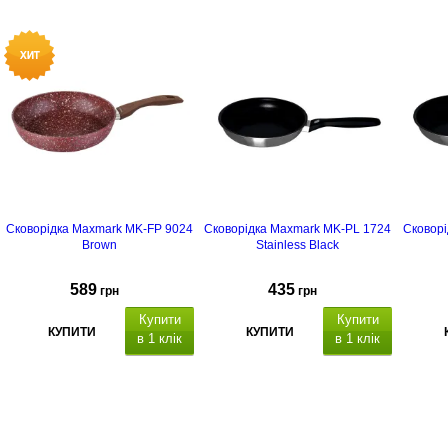
Сковорідка Maxmark MK-FP 9024
Сковорідка Maxmark MK-PL 1724
Сковор
Brown
Stainless Black
589
435
грн
грн
Купити
Купити
КУПИТИ
КУПИТИ
в 1 клік
в 1 клік
покриття
- антипригарне
Diamond
Diamo