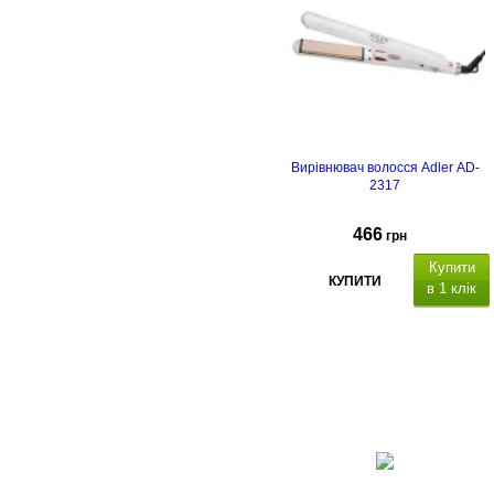
підтримка технології 36
Airflow
Вирівнювач волосся Adler AD-
2317
466
грн
Купити
КУПИТИ
в 1 клік