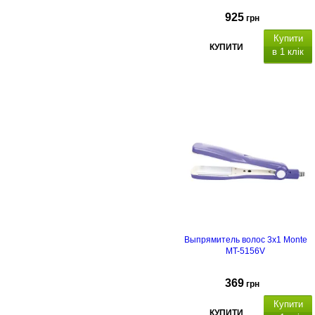
925
грн
Купити
КУПИТИ
в 1 клік
ионизация
срок
гарантии - 2 года
Выпрямитель волос 3х1 Monte
MT-5156V
369
грн
Купити
КУПИТИ