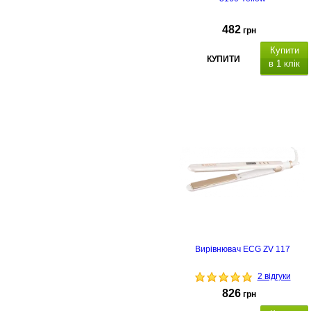
482
грн
Купити
КУПИТИ
в 1 клік
Вирівнювач ECG ZV 117
2 відгуки
826
грн