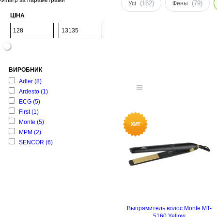
Фільтр за параметрами
(162)
(79)
Усі
Фены
ЦІНА
ВИРОБНИК
Adler
(8)
Ardesto
(1)
ECG
(5)
First
(1)
Monte
(5)
MPM
(2)
SENCOR
(6)
Выпрямитель волос Monte MT-
5160 Yellow