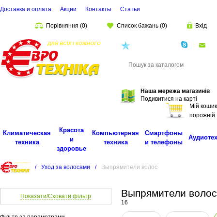
Доставка и оплата
Акции
Контакты
Cтатьи
Порівняння
(
0
)
Список бажань
(
0
)
Вхід
(068)
001-00-02
eu
Пошук
Наша мережа магазинів
Подивитися на карті
Мій кошик
порожній
Красота
Климатическая
Компьютерная
Смартфоны
Аудиоте
и
техника
техника
и телефоны
здоровье
/
Уход за волосами
/
Выпрямители волос
Выпрямители волос
Показати/Сховати фільтр
16