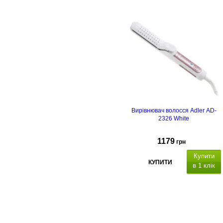
Вирівнювач волосся Adler AD-
2326 White
1179
грн
Купити
КУПИТИ
в 1 клік
5
температурних режимів