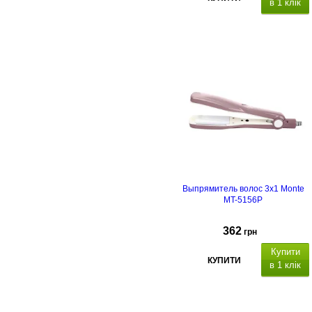
в 1 клік
Выпрямитель волос 3х1 Monte
MT-5156P
362
грн
Купити
КУПИТИ
в 1 клік