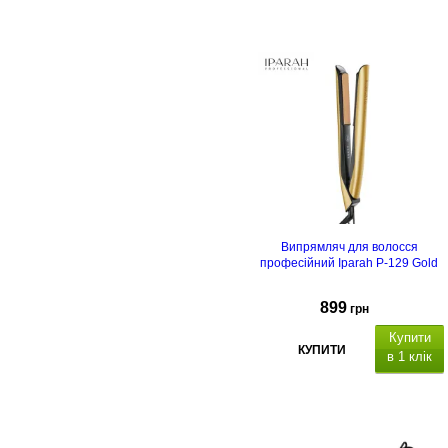
Випрямляч для волосся
професійний Iparah P-129 Gold
899
грн
Купити
КУПИТИ
в 1 клік