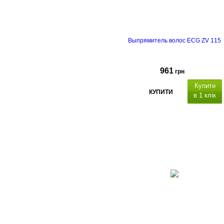
Выпрямитель волос ECG ZV 115
961
грн
Купити
КУПИТИ
в 1 клік
срок гарантии - 
года