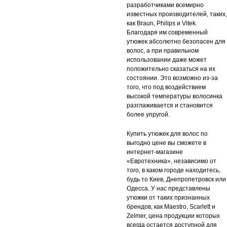
разработчиками всемирно
известных производителей, таких,
как Braun, Philips и Vitek.
Благодаря им современный
утюжек абсолютно безопасен для
волос, а при правильном
использовании даже может
положительно сказаться на их
состоянии. Это возможно из-за
того, что под воздействием
высокой температуры волосинка
разглаживается и становится
более упругой.
Купить утюжек для волос по
выгодно цене вы сможете в
интернет-магазине
«Евротехника», независимо от
того, в каком городе находитесь,
будь то Киев, Днепропетровск или
Одесса. У нас представлены
утюжки от таких признанных
брендов, как Maestro, Scarlett и
Zelmer, цена продукции которых
всегда остается доступной для