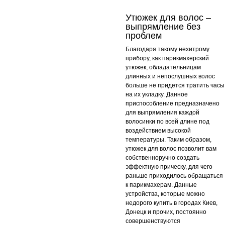
Утюжек для волос –
выпрямление без
проблем
Благодаря такому нехитрому
прибору, как парикмахерский
утюжек, обладательницам
длинных и непослушных волос
больше не придется тратить часы
на их укладку. Данное
приспособление предназначено
для выпрямления каждой
волосинки по всей длине под
воздействием высокой
температуры. Таким образом,
утюжек для волос позволит вам
собственноручно создать
эффектную прическу, для чего
раньше приходилось обращаться
к парикмахерам. Данные
устройства, которые можно
недорого купить в городах Киев,
Донецк и прочих, постоянно
совершенствуются