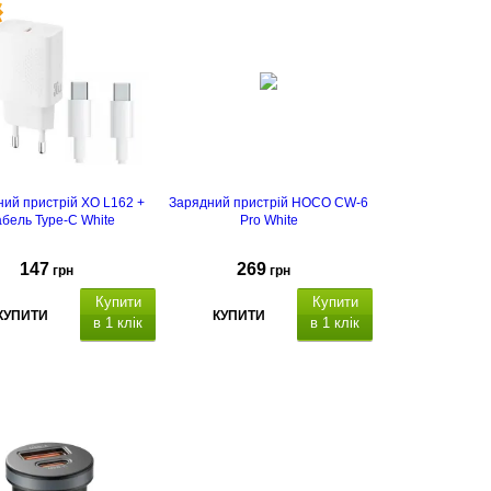
ий пристрій XO L162 +
Зарядний пристрій HOCO CW-6
абель Type-C White
Pro White
147
269
грн
грн
Купити
Купити
КУПИТИ
КУПИТИ
в 1 клік
в 1 клік