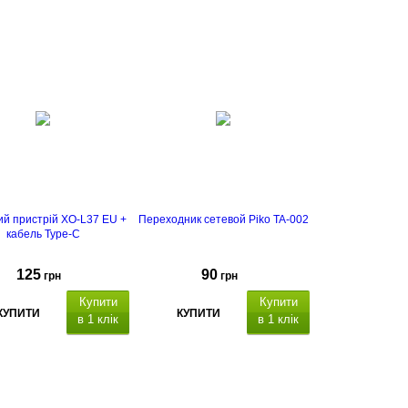
підтримка Power
y
й пристрій XO-L37 EU +
Переходник сетевой Piko TA-002
кабель Type-C
125
90
грн
грн
Купити
Купити
КУПИТИ
КУПИТИ
в 1 клік
в 1 клік
аксимальний струм
навантаження