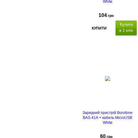
White
104
грн
Купити
КУПИТИ
в 1 клік
Q
uick Charge 3.0.
Зарядний пристрій Borofone
BAS-41A + кабель MicroUSB
White
60
грн