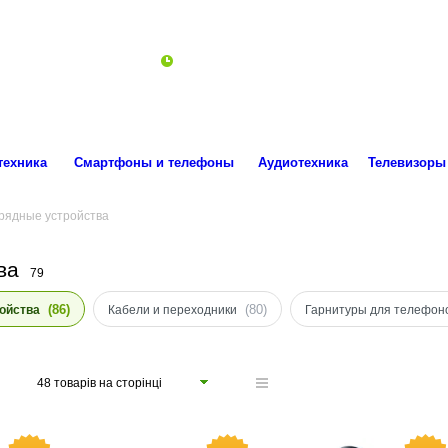
ro.technika.ua@gmail.com
Пн-Пт 10:00-18:00
техника
Смартфоны и телефоны
Аудиотехника
Телевизоры
рядные устройства
тва
79
(86)
(80)
ойства
Кабели и переходники
Гарнитуры для телефон
48 товарів на сторінці