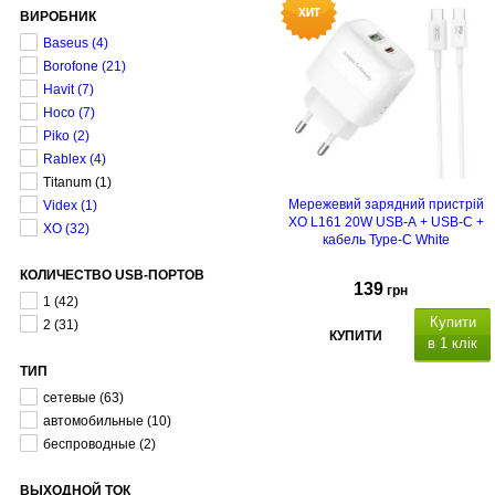
ВИРОБНИК
Baseus
(4)
Borofone
(21)
Havit
(7)
Hoco
(7)
Piko
(2)
Rablex
(4)
Titanum
(1)
Мережевий зарядний пристрій
Videx
(1)
XO L161 20W USB-A + USB-C +
XO
(32)
кабель Type-C White
КОЛИЧЕСТВО USB-ПОРТОВ
139
грн
1
(42)
Купити
2
(31)
КУПИТИ
в 1 клік
ТИП
сетевые
(63)
автомобильные
(10)
беспроводные
(2)
ВЫХОДНОЙ ТОК