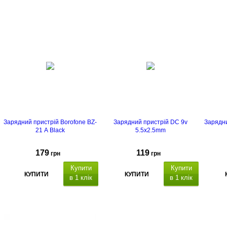
підтримкою Power
Deliver
Delivery
Зарядний пристрій Borofone BZ-
Зарядний пристрій DC 9v
Зарядни
21 A Black
5.5x2.5mm
179
119
грн
грн
Купити
Купити
КУПИТИ
КУПИТИ
в 1 клік
в 1 клік