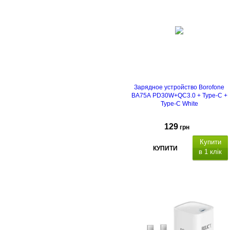
Зарядное устройство Borofone
BA75A PD30W+QC3.0 + Type-C +
Type-C White
129
грн
Купити
КУПИТИ
в 1 клік