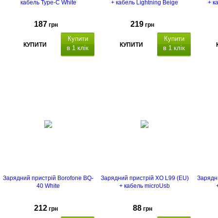
кабель Type-C White
+ кабель Lightning Beige
+ к
187
219
грн
грн
Купити
Купити
КУПИТИ
КУПИТИ
в 1 клік
в 1 клік
Зарядний пристрій Borofone BQ-
Зарядний пристрій XO L99 (EU)
Зарядн
40 White
+ кабель microUsb
212
88
грн
грн