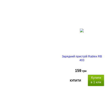
Зарядний пристрій Rablex RB
403
159
грн
Купити
КУПИТИ
в 1 клік