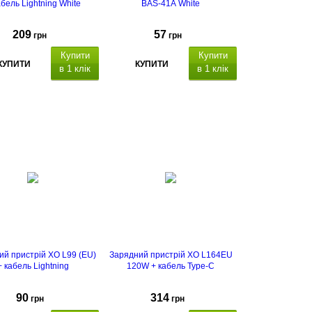
абель Lightning White
BAS-41A White
209
57
грн
грн
Купити
Купити
КУПИТИ
КУПИТИ
в 1 клік
в 1 клік
ий пристрій XO L99 (EU)
Зарядний пристрій XO L164EU
+ кабель Lightning
120W + кабель Type-C
90
314
грн
грн