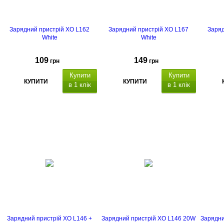
Зарядний пристрій XO L162
Зарядний пристрій XO L167
Заряд
White
White
109
149
грн
грн
Купити
Купити
КУПИТИ
КУПИТИ
в 1 клік
в 1 клік
Зарядний пристрій XO L146 +
Зарядний пристрій XO L146 20W
Зарядни