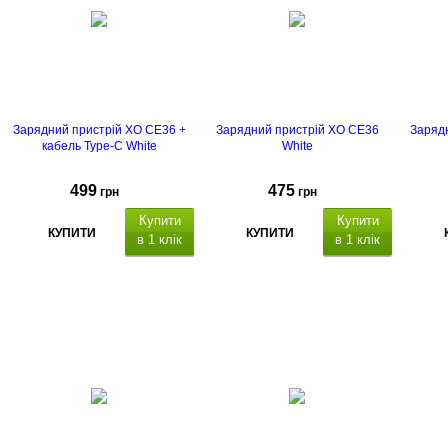
Зарядний пристрій XO CE36 +
Зарядний пристрій XO CE36
Зарядн
кабель Type-C White
White
499
475
грн
грн
Купити
Купити
КУПИТИ
КУПИТИ
в 1 клік
в 1 клік