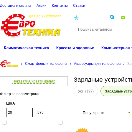
Доставка и оплата
Акции
Контакты
Cтатьи
(068)
001-00-02
eu
Климатическая техника
Красота и здоровье
Компьютерная 
/
Смартфоны и телефоны
/
Аксессуары для телефонов
/
За
Зарядные устройс
Показати/Сховати фільтр
(197)
Усі
Зарядные устр
Фільтр за параметрами
ЦІНА
Популярные