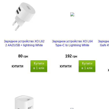
LED індикатор.
Зарядное устройство XO L62
Зарядное устройство XO L64
Зарядни
2.4A/2USB + lightning White
Type-C to Lightning White
GaN 
80
192
грн
грн
Купити
Купити
КУПИТИ
КУПИТИ
в 1 клік
в 1 клік
Quick
Charge 3.0