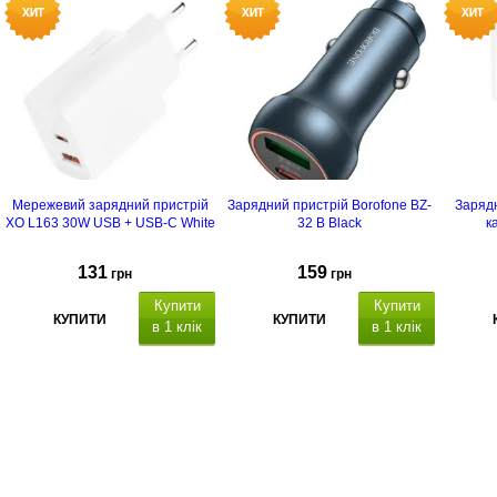
Мережевий зарядний пристрій
Зарядний пристрій Borofone BZ-
Зарядн
XO L163 30W USB + USB-C White
32 B Black
к
131
159
грн
грн
Купити
Купити
КУПИТИ
КУПИТИ
в 1 клік
в 1 клік