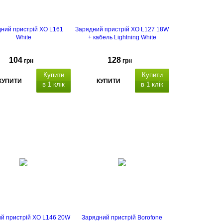
ний пристрій XO L161
Зарядний пристрій XO L127 18W
White
+ кабель Lightning White
104
128
грн
грн
Купити
Купити
КУПИТИ
КУПИТИ
в 1 клік
в 1 клік
Q
uick Charge 3.0
й пристрій XO L146 20W
Зарядний пристрій Borofone