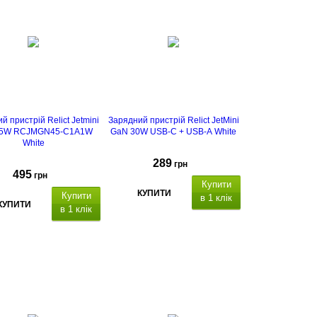
й пристрій Relict Jetmini
Зарядний пристрій Relict JetMini
45W RCJMGN45-C1A1W
GaN 30W USB-C + USB-A White
White
289
грн
495
грн
Купити
КУПИТИ
Купити
в 1 клік
КУПИТИ
в 1 клік