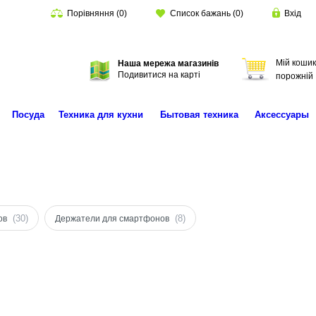
Порівняння
(
0
)
Список бажань
(
0
)
Вхід
Мій кошик
Наша мережа магазинів
Пошук
Подивитися на карті
порожній
Посуда
Техника для кухни
Бытовая техника
Аксессуары
(30)
(8)
ов
Держатели для смартфонов