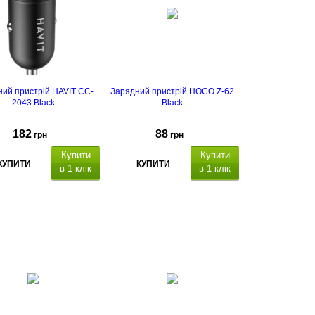
ий пристрій HAVIT CC-
Зарядний пристрій HOCO Z-62
2043 Black
Black
182
88
грн
грн
Купити
Купити
КУПИТИ
КУПИТИ
в 1 клік
в 1 клік