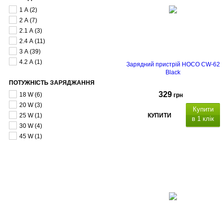
1 А
(2)
2 А
(7)
2.1 А
(3)
2.4 А
(11)
3 А
(39)
4.2 А
(1)
Зарядний пристрій HOCO CW-62
Black
ПОТУЖНІСТЬ ЗАРЯДЖАННЯ
329
18 W
(6)
грн
20 W
(3)
Купити
25 W
(1)
КУПИТИ
в 1 клік
30 W
(4)
45 W
(1)