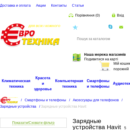
Доставка и оплата
Акции
Контакты
Cтатьи
Порівняння
(
0
)
Вхід
(068)
001-00-02
eu
Пошук
Наша мережа магазинів
Подивитися на карті
Мій кошик
порожній
Красота
Климатическая
Компьютерная
Смартфоны
и
Аудиоте
техника
техника
и телефоны
здоровье
/
Смартфоны и телефоны
/
Аксессуары для телефонов
/
Зарядные устройства
/
Зарядные устройства Havit
Зарядные
Показати/Сховати фільтр
устройства Havit
5