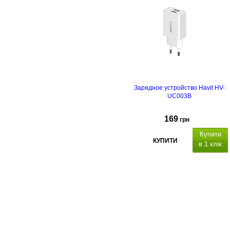
Quick Charge
Power Delivery
Зарядное устройство Havit HV-
UC003B
169
грн
Купити
КУПИТИ
в 1 клік