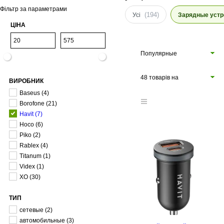
Фільтр за параметрами
(194)
Усі
Зарядные устр
ЦІНА
Популярные
48 товарів на
ВИРОБНИК
сторінці
Baseus
(4)
Borofone
(21)
Havit
(7)
Hoco
(6)
Piko
(2)
Rablex
(4)
Titanum
(1)
Videx
(1)
XO
(30)
ТИП
сетевые
(2)
автомобильные
(3)