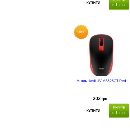
КУПИТИ
в 1 клік
Мышь Havit HV-MS626GT Red
202
грн
Купити
КУПИТИ
в 1 клік