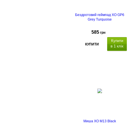
Бездротовий геймпад XO GP6
Grey Turquoise
585
грн
Купити
КУПИТИ
в 1 клік
Особливості: 6-осьовий
сенсор з 3D-акселерометром т
гіроскопом, роз'єм EXT.
Миша XO M13 Black