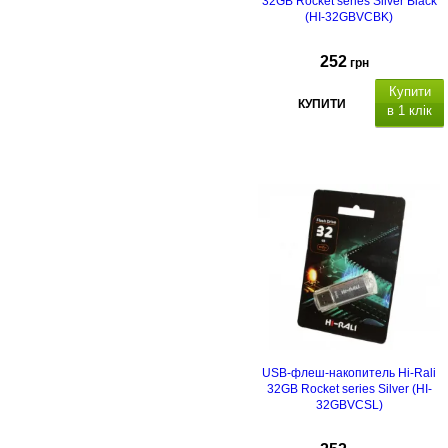
32GB Rocket series Silver Black
(HI-32GBVCBK)
252
грн
Купити
КУПИТИ
в 1 клік
USB-флеш-накопитель Hi-Rali
32GB Rocket series Silver (HI-
32GBVCSL)