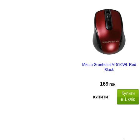
Миша Grunhelm M-510WL Red
Black
169
грн
Купити
КУПИТИ
в 1 клік