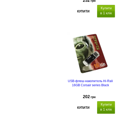
252
грн
Купити
КУПИТИ
в 1 клік
USB-флеш-накопитель Hi-Rali
16GB Corsair series Black
202
грн
Купити
КУПИТИ
в 1 клік