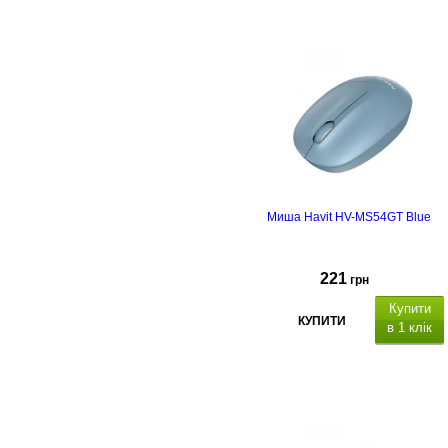
3.2 Gen 1.
Миша Havit HV-MS54GT Blue
221
грн
Купити
КУПИТИ
в 1 клік