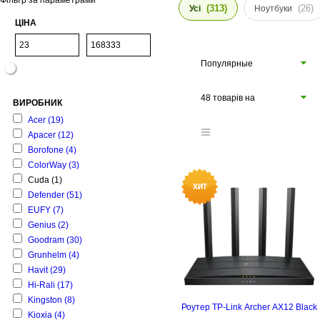
Фільтр за параметрами
(313)
(26)
Усі
Ноутбуки
ЦІНА
Популярные
48 товарів на
ВИРОБНИК
сторінці
Acer
(19)
Apacer
(12)
Borofone
(4)
ColorWay
(3)
Cuda
(1)
Defender
(51)
EUFY
(7)
Genius
(2)
Goodram
(30)
Grunhelm
(4)
Havit
(29)
Hi-Rali
(17)
Kingston
(8)
Роутер TP-Link Archer AX12 Black
Kioxia
(4)