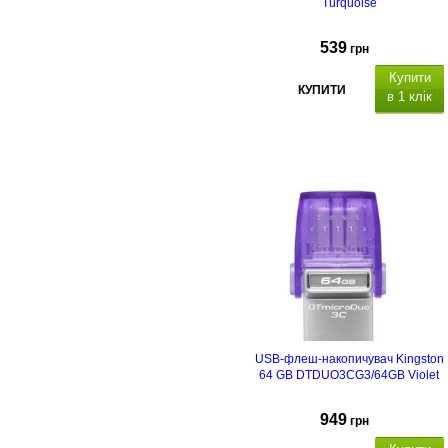
Turquoise
539
грн
Купити
КУПИТИ
в 1 клік
USB 3.1/3.2 Gen 1.
USB-флеш-накопичувач Kingston
64 GB DTDUO3CG3/64GB Violet
949
грн