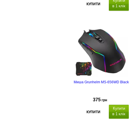
Купити
КУПИТИ
в 1 клік
USB 3.2 Gen
1, швидкість читання до 200 МБ/с
Миша Grunhelm MS-656WD Black
375
грн
Купити
КУПИТИ
в 1 клік