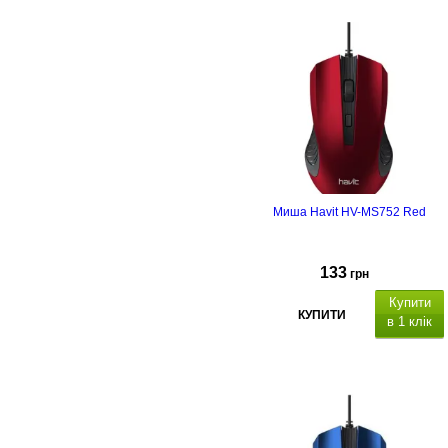
Миша Havit HV-MS752 Red
133
грн
Купити
КУПИТИ
в 1 клік
кількість
кнопок - 4,
800-1200 DPI