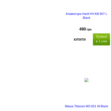
Клавіатура Havit HV-KB 907 L
Black
490
грн
Купити
КУПИТИ
в 1 клік
кількість клавіш -
114
RGB,
Миша Titanum MS-001 W Black