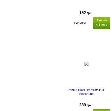
152
грн
Купити
КУПИТИ
в 1 клік
Миша Havit HV-MS951GT
Black/Blue
289
грн