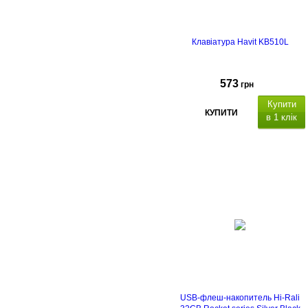
Клавіатура Havit KB510L
573
грн
Купити
КУПИТИ
в 1 клік
кількість клавіш -
112
RGB
функція anti
ghosting
USB-флеш-накопитель Hi-Rali