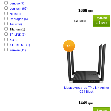
Lenovo
(7)
Logitech
(65)
1669
грн
Netis
(1)
Купити
Redragon
(6)
КУПИТИ
в 1 клік
T&G
(14)
Titanum
(1)
TP-LINK
(6)
XO
(9)
XTRIKE ME
(1)
Yenkee
(11)
підтримка
IPTV,
підтримка
Маршрутизатор TP-LINK Archer
VPN,
підтримка технології MESH.
C64 Black
1449
грн
Купити