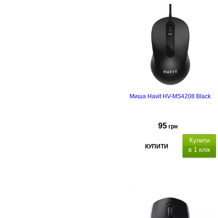
Миша Havit HV-MS4208 Black
95
грн
Купити
КУПИТИ
в 1 клік