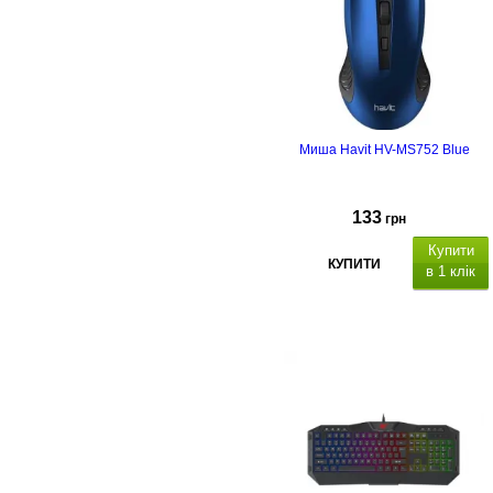
Миша Havit HV-MS752 Blue
133
грн
Купити
КУПИТИ
в 1 клік
кількість
кнопок - 4,
800-1200 DPI