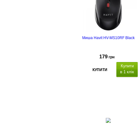
Миша Havit HV-MS10RF Black
179
грн
Купити
КУПИТИ
в 1 клік