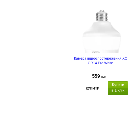
AA
Камера відеоспостереження XO
CR14 Pro White
559
грн
Купити
КУПИТИ
в 1 клік