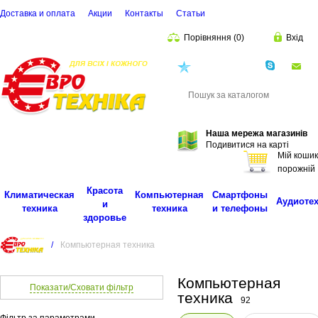
Доставка и оплата
Акции
Контакты
Cтатьи
Порівняння
(
0
)
Вхід
(068)
001-00-02
eu
Пошук
Наша мережа магазинів
Подивитися на карті
Мій кошик
порожній
Красота
Климатическая
Компьютерная
Смартфоны
Аудиоте
и
техника
техника
и телефоны
здоровье
/
Компьютерная техника
Компьютерная
Показати/Сховати фільтр
техника
92