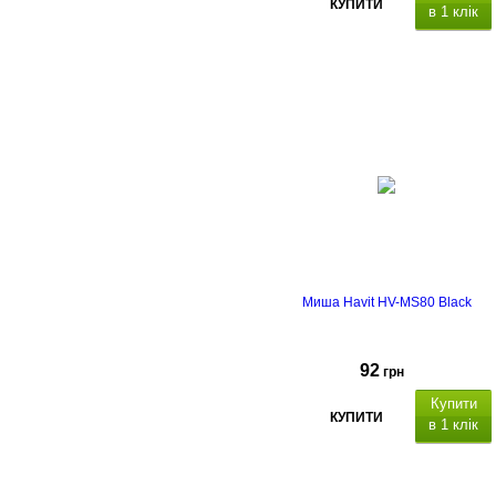
КУПИТИ
в 1 клік
Миша Havit HV-MS80 Black
92
грн
Купити
КУПИТИ
в 1 клік