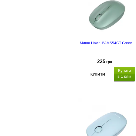
Миша Havit HV-MS54GT Green
225
грн
Купити
КУПИТИ
в 1 клік