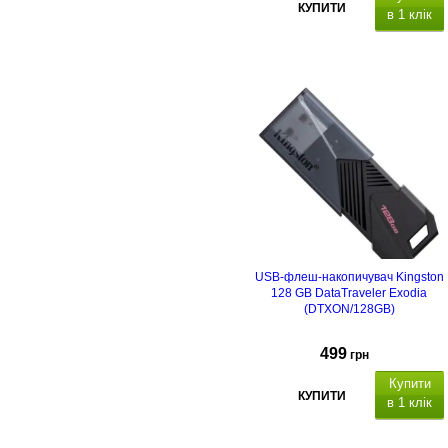
КУПИТИ
в 1 клік
USB-флеш-накопичувач Kingston
128 GB DataTraveler Exodia
(DTXON/128GB)
499
грн
Купити
КУПИТИ
в 1 клік
USB