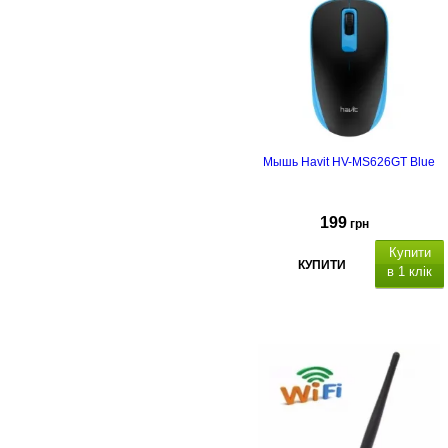
Мышь Havit HV-MS626GT Blue
199
грн
Купити
КУПИТИ
в 1 клік