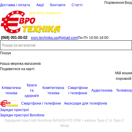
Порівняння
Вхід
Доставка і оплата
Акції
Контакти
Статті
(068)
001-00-02
euro.technika.ua@gmail.com
Пн-Пт 10:00-18:00
Пошук
Наша мережа магазинів
Подивитися на карті
Мій кошик
порожній
Краса
Кліматична
Комп'ютерна
Смартфони
та
Аудіотехніка
Телевізо
техніка
техніка
і телефони
здоров'я
Смартфони і телефони
Аксесуари для телефонів
Зарядні пристрої
Зарядні пристрої Borofone
Зарядний пристрій Borofone BAS43A PD 20W + кабель Type-C to Type-C
White