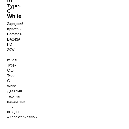
to
Type-
C
White
Зарядний
пристрій
Borofone
BAS43A
PD
20W
+
кабель
Type-
C to
Type-
C
White.
Детальні
технічні
параметри
— у
вкладці
«Характеристики».