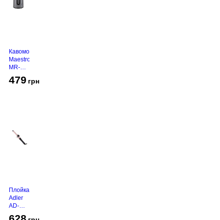
Кавомолка
Maestro
MR-
450
479
грн
Grey
Плойка
Adler
AD-
2116
628
грн