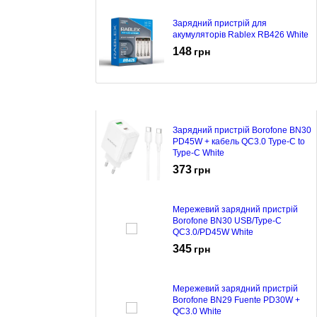
Зарядний пристрій для
акумуляторів Rablex RB426 White
148
грн
Зарядний пристрій Borofone BN30
PD45W + кабель QC3.0 Type-C to
Type-C White
373
грн
Мережевий зарядний пристрій
Borofone BN30 USB/Type-C
QC3.0/PD45W White
345
грн
Мережевий зарядний пристрій
Borofone BN29 Fuente PD30W +
QC3.0 White