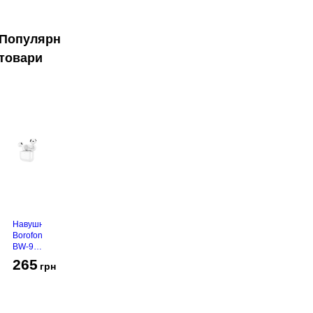
Популярні
товари
Навушники
Borofone
BW-94
White
265
грн