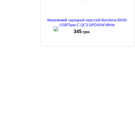
Мережевий зарядний пристрій Borofone BN30
USB/Type-C QC3.0/PD45W White
345
грн
Мережевий зарядний пристрій Borofone BN29 Fuente
PD30W + QC3.0 White
216
грн
Зарядний пристрій Borofone BN28 Fuente USB-C
PD30W White
199
грн
Зарядний пристрій Borofone BAS43A PD 20W +
кабель Type-C to Lightning White
145
грн