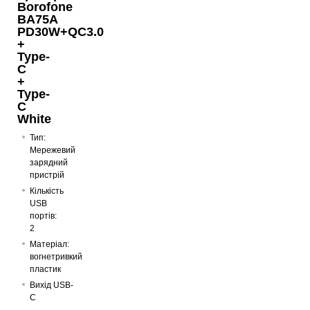
Borofone
BA75A
PD30W+QC3.0
+
Мережевий зарядний пристрій Borofone BAS45A
Type-
Potential PD30W+QC3.0 White
C
172
грн
+
Type-
C
White
Тип:
Мережевий
зарядний
пристрій
Кількість
USB
портів:
2
Матеріал:
вогнетривкий
пластик
Вихід USB-
C
–