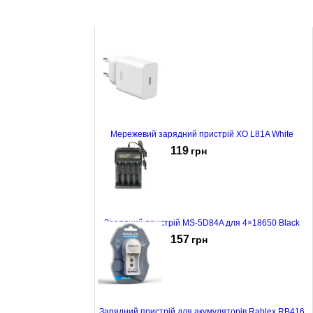
Мережевий зарядний пристрій XO L81A White
119
грн
Зарядний пристрій MS-5D84A для 4×18650 Black
157
грн
Зарядний пристрій для акумуляторів Rablex RB416