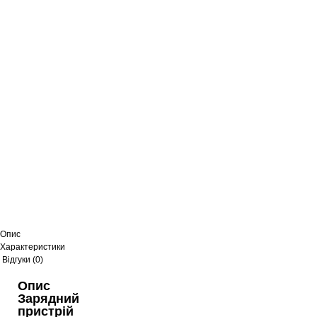
Зарядний пристрій Borofone BAS43A PD 20W +
кабель Type-C to Type-C White
127
грн
Зарядний пристрій Borofone BAS43A PD 20W QC 3.0
White
94
грн
Мережевий зарядний пристрій Borofone BA68A +
кабель USB to Lightning Black
64
грн
Опис
Характеристики
Відгуки (0)
Опис
Мережевий зарядний пристрій Borofone BAS42A
QC3.0 White
Зарядний
пристрій
104
грн