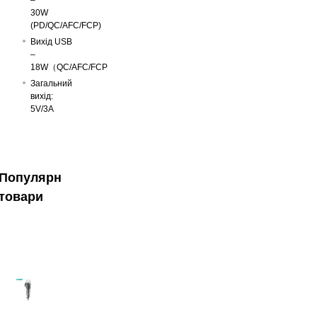
30W
(PD/QC/AFC/FCP)
Вихід USB
–
18W（QC/AFC/FCP
Загальний
вихід:
5V/3A
Популярні
товари