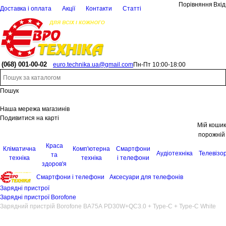
Порівняння
Вхід
Доставка і оплата
Акції
Контакти
Статті
(068)
001-00-02
euro.technika.ua@gmail.com
Пн-Пт 10:00-18:00
Пошук
Наша мережа магазинів
Подивитися на карті
Мій кошик
порожній
Краса
Кліматична
Комп'ютерна
Смартфони
Аудіотехніка
Телевізо
та
техніка
техніка
і телефони
здоров'я
Смартфони і телефони
Аксесуари для телефонів
Зарядні пристрої
Зарядні пристрої Borofone
Зарядний пристрій Borofone BA75A PD30W+QC3.0 + Type-C + Type-C White