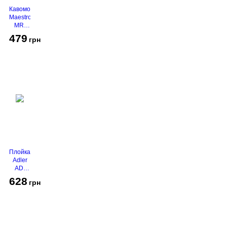
Кавомолка
Maestro
MR-
450
479
грн
Grey
Плойка
Adler
AD-
2116
628
грн