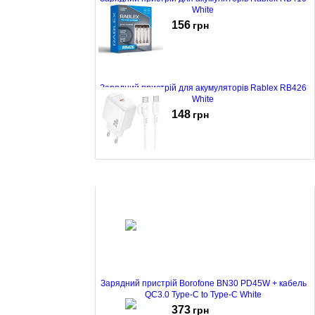
White
156
грн
Зарядний пристрій для акумуляторів Rablex RB426
White
148
грн
Зарядний пристрій Borofone BAS43A PD 20W +
кабель Type-C to Type-C White
127
грн
Зарядний пристрій Borofone BN30 PD45W + кабель
QC3.0 Type-C to Type-C White
373
грн