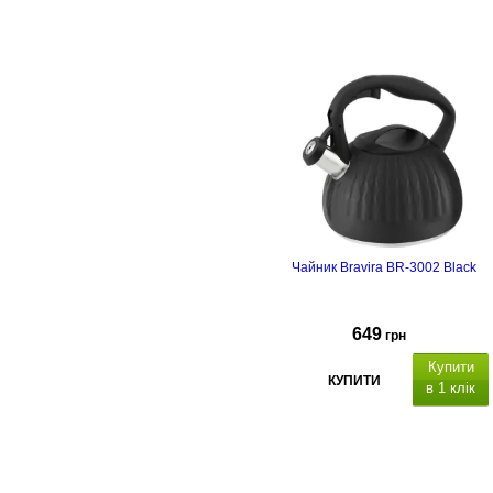
Об'єм: 3 л, матеріал
корпусу- нержавіюча сталь,
полірування: матове, підходить
для всіх плит, термостійка
пластикова ручка з механізмом
відкриття свистка.
Чайник Bravira BR-3002 Black
649
грн
Купити
КУПИТИ
в 1 клік
Об'єм: 3 л, матеріал
корпусу- нержавіюча сталь,
полірування: матове, підходить
для всіх плит, термостійка