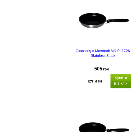
індукційн
та багатошарове дно
Сковорідка Maxmark MK-PL1726
Stainless Black
505
грн
Купити
КУПИТИ
в 1 клік
покритт
- антипригарне
Diamond
індукційн
та багатошарове дно