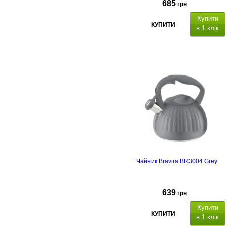
685
грн
Купити
КУПИТИ
в 1 клік
Об'єм: 3 л, капсульне дно,
матеріал - нержавіюча сталь,
полірування: сатин із
дзеркальною смужкою, підходить
для всіх плит, термостійка
нейлонова ручка з механізмом
відкриття свистка.
Чайник Bravira BR3004 Grey
639
грн
Купити
КУПИТИ
в 1 клік