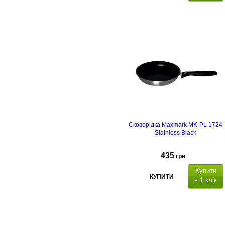
Сковорідка Maxmark MK-PL 1724
Stainless Black
435
грн
Купити
КУПИТИ
в 1 клік
покритт
- антипригарне
Diamond