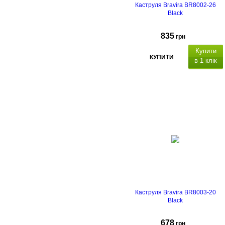
Каструля Bravira BR8002-26
Black
835
грн
Купити
КУПИТИ
в 1 клік
атеріал
каструлі
алюміній з
антипригарним мармуровим
покриттям,
підходить для всіх
видів плит, включаючи індукційні,
матеріал кришки: скло, отвір для
пари.
Каструля Bravira BR8003-20
Black
678
грн