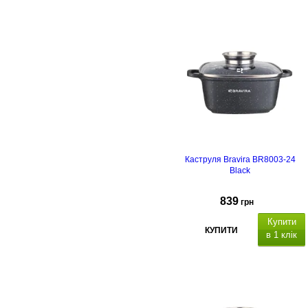
атеріал
каструлі
алюміній з
антипригарним мармуровим
покриттям,
підходить для всіх
видів плит, включаючи індукційні,
матеріал кришки: скло, отвір для
пари.
Каструля Bravira BR8003-24
Black
839
грн
Купити
КУПИТИ
в 1 клік
атеріал
каструлі
алюміній з
антипригарним мармуровим