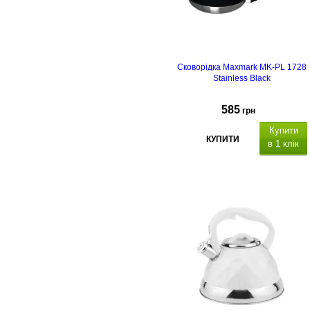
Сковорідка Maxmark MK-PL 1728
Stainless Black
585
грн
Купити
КУПИТИ
в 1 клік
покритт
- антипригарне
Diamond
індукційн
та багатошарове дно