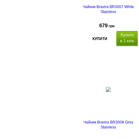
Чайник Bravira BR3007 White
Stainless
679
грн
Купити
КУПИТИ
в 1 клік
Об'єм: 3 л, матеріал - нержавіюча
сталь, полірування: сатин із
дзеркальною смужкою, підходить
для всіх плит, термостійка
пластикова ручка з механізмом
відкриття свистка.
Чайник Bravira BR3008 Grey
Stainless