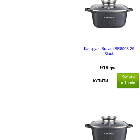
покриттям,
підходить для всіх
видів плит, включаючи індукційні,
матеріал кришки: скло, отвір для
пари.
Каструля Bravira BR8003-26
Black
919
грн
Купити
КУПИТИ
в 1 клік
атеріал
каструлі
алюміній з
антипригарним мармуровим
покриттям,
підходить для всіх
видів плит, включаючи індукційні,
матеріал кришки: скло, отвір для
пари.