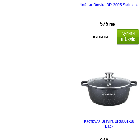
Чайник Bravira BR-3005 Stainless
575
грн
Купити
КУПИТИ
в 1 клік
Об'єм: 3 л, капсульне дно,
матеріал - нержавіюча сталь,
полірування: сатин із
дзеркальною смужкою, підходить
для всіх плит, термостійка
нейлонова ручка з механізмом
відкриття свистка.
Каструля Bravira BR8001-28
Back