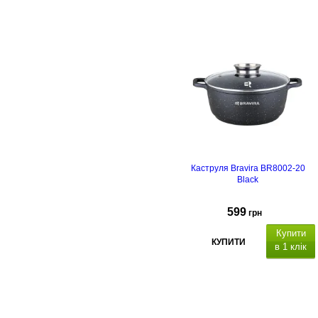
атеріал
каструлі
алюміній з
антипригарним мармуровим
покриттям,
підходить для всіх
видів плит, включаючи індукційні,
матеріал кришки: скло, отвір для
пари.
Каструля Bravira BR8002-20
Black
599
грн
Купити
КУПИТИ
в 1 клік
атеріал
каструлі
алюміній з
антипригарним мармуровим