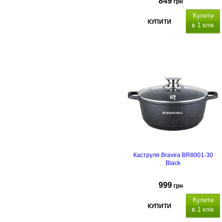
849
грн
Купити
КУПИТИ
в 1 клік
атеріал
каструлі
алюміній з
антипригарним мармуровим
покриттям,
підходить для всіх
видів плит, включаючи індукційні,
матеріал кришки: скло, отвір для
пари.
Каструля Bravira BR8001-30
Black
999
грн
Купити
КУПИТИ
в 1 клік