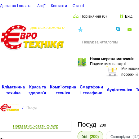
Доставка і оплата
Акції
Контакти
Статті
Порівняння
(
0
)
Вхід
(068)
001-00-02
eu
Пошук
Наша мережа магазинів
Подивитися на карті
Мій кошик
порожній
Кліматична
Краса та
Комп'ютерна
Смартфони
Аудіотехніка
Т
техніка
здоров'я
техніка
і телефони
/
Посуд
Посуд
200
Показати/Сховати фільтр
(200)
(37
Усі
Сковорідки