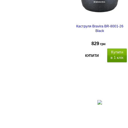
Каструля Bravira BR-8001-26
Black
829
грн
Купити
КУПИТИ
в 1 клік
атеріал
каструлі
алюміній з
антипригарним мармуровим
покриттям,
підходить для всіх
видів плит, включаючи індукційні,
матеріал кришки: скло, отвір для
пари.