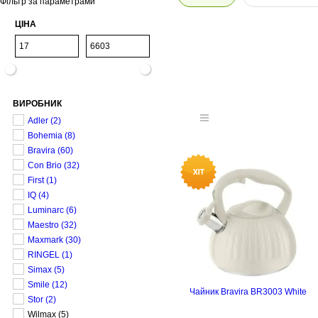
Фільтр за параметрами
ЦІНА
ВИРОБНИК
Adler
(2)
Bohemia
(8)
Bravira
(60)
Con Brio
(32)
First
(1)
IQ
(4)
Luminarc
(6)
Maestro
(32)
Maxmark
(30)
RINGEL
(1)
Simax
(5)
Smile
(12)
Чайник Bravira BR3003 White
Stor
(2)
Wilmax
(5)