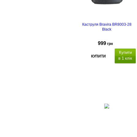
Каструля Bravira BR8003-28
Black
999
грн
Купити
КУПИТИ
в 1 клік
атеріал каструлі
алюміній з антипригарним
мармуровим покриттям,
підходит
для всіх видів плит, включаючи
індукційні, матеріал кришки:
скло, отвір для пари.