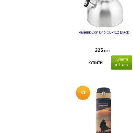
Чайник Con Brio CB-412 Black
325
грн
Купити
КУПИТИ
в 1 клік
бакелітова
одвійне дно.