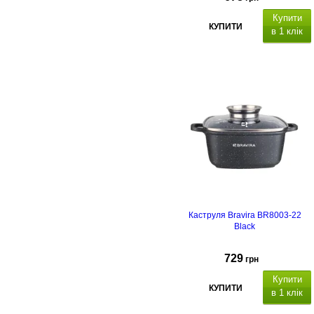
Купити
КУПИТИ
в 1 клік
атеріал
каструлі
алюміній з
антипригарним мармуровим
покриттям,
підходить для всіх
видів плит, включаючи індукційні,
матеріал кришки: скло, отвір для
пари.
Каструля Bravira BR8003-22
Black
729
грн
Купити
КУПИТИ
в 1 клік