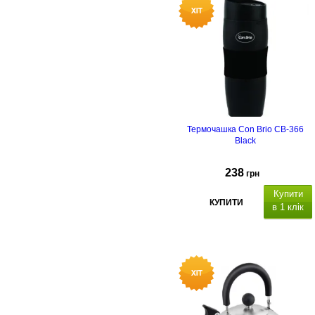
сковорідки -
алюміній,
матеріал
ручки
бакеліт, с
умісніст
з газовими, індукційними, та
електричними плитами.
Термочашка Con Brio CB-366
Black
238
грн
Купити
КУПИТИ
в 1 клік