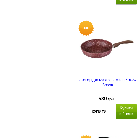
Діаметр 26 см, в
исота бортика
: 5.
см, товщина
дна
: 0.4 см,
покритт
-
антипригарне
гранітне
, матеріа
сковорідки -
алюміній,
матеріал
ручки
бакеліт, с
умісніст
з газовими, індукційними, та
електричними плитами.
Сковорідка Maxmark MK-FP 9024
Brown
589
грн
Купити
КУПИТИ
в 1 клік
Діаметр 24 см, в
исота бортика
: 5.
см, товщина
дна
: 0.4 см,
покритт
-
антипригарне
гранітне
, матеріа