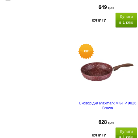
649
грн
Купити
КУПИТИ
в 1 клік
Об'єм: 3 л, матеріал
корпусу- нержавіюча сталь,
полірування: матове, підходить
для всіх плит, термостійка
пластикова ручка з механізмом
відкриття свистка.
Сковорідка Maxmark MK-FP 9026
Brown
628
грн
Купити
КУПИТИ
в 1 клік