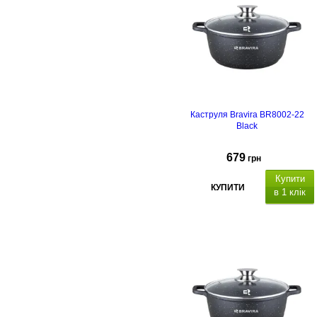
покриттям,
підходить для всіх
видів плит, включаючи індукційні,
матеріал кришки: скло, отвір для
пари.
Каструля Bravira BR8002-22
Black
679
грн
Купити
КУПИТИ
в 1 клік
атеріал
каструлі
алюміній з
антипригарним мармуровим
покриттям,
підходить для всіх
видів плит, включаючи індукційні,
матеріал кришки: скло, отвір для
пари.