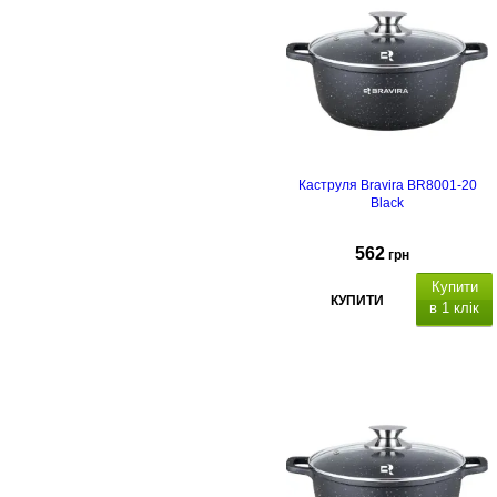
пластикова ручка з механізмом
відкриття свистка.
Каструля Bravira BR8001-20
Black
562
грн
Купити
КУПИТИ
в 1 клік
атеріал
каструлі
алюміній з
антипригарним мармуровим
покриттям,
підходить для всіх
видів плит, включаючи індукційні,
матеріал кришки: скло, отвір для
пари.