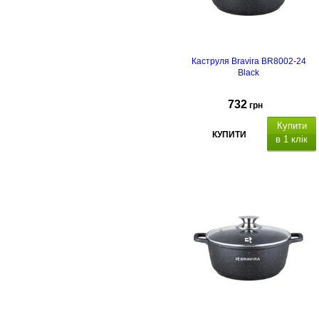
Каструля Bravira BR8002-24
Black
732
грн
Купити
КУПИТИ
в 1 клік
атеріал
каструлі
алюміній з
антипригарним мармуровим
покриттям,
підходить для всіх
видів плит, включаючи індукційні,
матеріал кришки: скло, отвір для
пари.