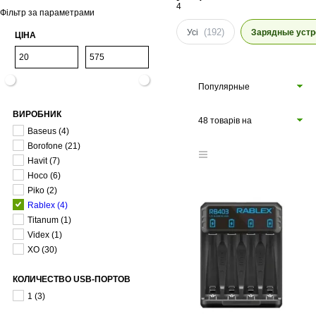
4
Фільтр за параметрами
(192)
Усі
Зарядные устр
ЦІНА
Популярные
ВИРОБНИК
48 товарів на
Baseus
(4)
сторінці
Borofone
(21)
Havit
(7)
Hoco
(6)
Piko
(2)
Rablex
(4)
Titanum
(1)
Videx
(1)
XO
(30)
КОЛИЧЕСТВО USB-ПОРТОВ
1
(3)