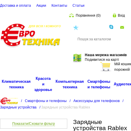
Доставка и оплата
Акции
Контакты
Cтатьи
Порівняння
(
0
)
Вхід
(068)
001-00-02
eu
Пошук
Наша мережа магазинів
Подивитися на карті
Мій кошик
порожній
Красота
Климатическая
Компьютерная
Смартфоны
и
Аудиоте
техника
техника
и телефоны
здоровье
/
Смартфоны и телефоны
/
Аксессуары для телефонов
/
Зарядные устройства
/
Зарядные устройства Rablex
Зарядные
Показати/Сховати фільтр
устройства Rablex