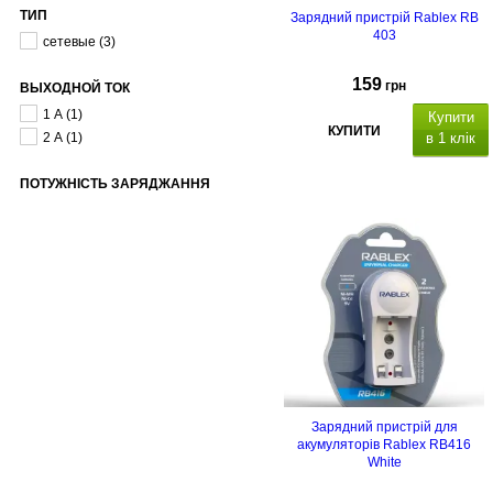
ТИП
Зарядний пристрій Rablex RB
403
сетевые
(3)
159
грн
ВЫХОДНОЙ ТОК
1 А
(1)
Купити
КУПИТИ
2 А
(1)
в 1 клік
ПОТУЖНІСТЬ ЗАРЯДЖАННЯ
Зарядний пристрій для
акумуляторів Rablex RB416
White