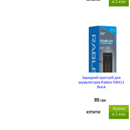
в 1 клік
Зарядний пристрій для
акумуляторів Rablex RB413
Black
85
грн
Купити
КУПИТИ
в 1 клік