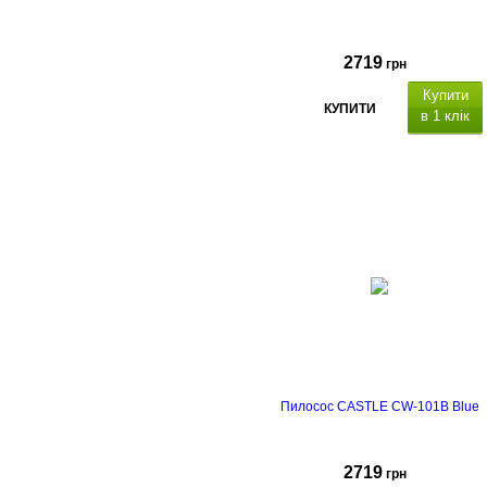
2719
грн
Купити
КУПИТИ
в 1 клік
Пилосос CASTLE CW-101B Blue
2719
грн