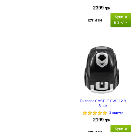
2399
грн
Купити
КУПИТИ
в 1 клік
Пилосос CASTLE CW-112 B
Black
2 відгуки
2199
грн
Купити