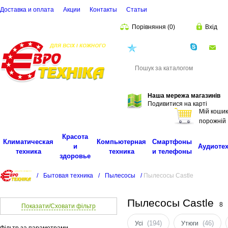
Доставка и оплата
Акции
Контакты
Cтатьи
Порівняння
(
0
)
Вхід
(068)
001-00-02
eu
Пошук
Наша мережа магазинів
Подивитися на карті
Мій кошик
порожній
Красота
Климатическая
Компьютерная
Смартфоны
и
Аудиоте
техника
техника
и телефоны
здоровье
/
Бытовая техника
/
Пылесосы
/
Пылесосы Castle
Пылесосы Castle
8
Показати/Сховати фільтр
(194)
(46)
Усі
Утюги