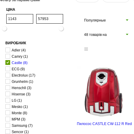
Фільтр за параметрами
ЦІНА
Популярные
48 товарів на
ВИРОБНИК
сторінці
Adler
(4)
Camry
(1)
Castle
(8)
ECG
(9)
Electrolux
(17)
Grunhelm
(1)
Henschll
(3)
Hisense
(3)
LG
(1)
Mesko
(1)
Monte
(8)
MPM
(3)
Пилосос CASTLE CW-112 R Red
Samsung
(7)
Senсor
(1)