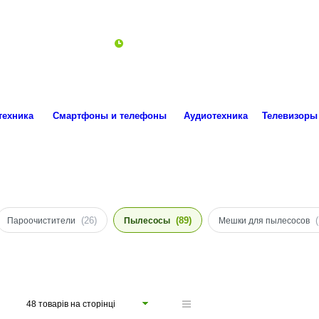
ro.technika.ua@gmail.com
Пн-Пт 10:00-18:00
техника
Смартфоны и телефоны
Аудиотехника
Телевизоры
(26)
(89)
Пароочистители
Пылесосы
Мешки для пылесосов
48 товарів на сторінці