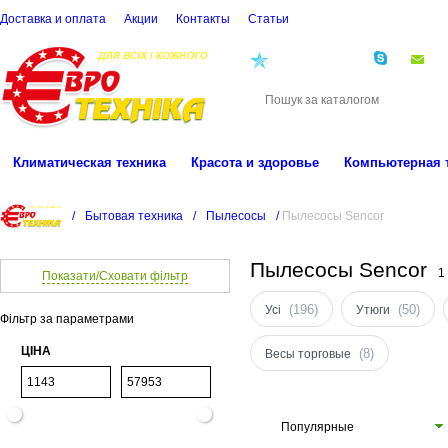
Доставка и оплата
Акции
Контакты
Cтатьи
(068)
001-00-02
eu
Климатическая техника
Красота и здоровье
Компьютерная 
/
Бытовая техника
/
Пылесосы
/
Пылесосы Senсor
Пылесосы Senсor
1
Показати/Сховати фільтр
(196)
(50)
Усі
Утюги
Фільтр за параметрами
ЦІНА
(8)
Весы торговые
Популярные