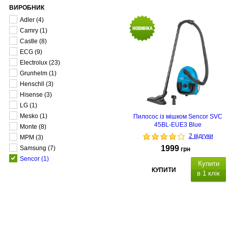
ВИРОБНИК
Adler
(4)
Camry
(1)
Castle
(8)
ECG
(9)
Electrolux
(23)
Grunhelm
(1)
Henschll
(3)
Hisense
(3)
LG
(1)
Mesko
(1)
Пилосос із мішком Sencor SVC
45BL-EUE3 Blue
Monte
(8)
2 відгуки
MPM
(3)
1999
Samsung
(7)
грн
Senсor
(1)
Купити
КУПИТИ
в 1 клік