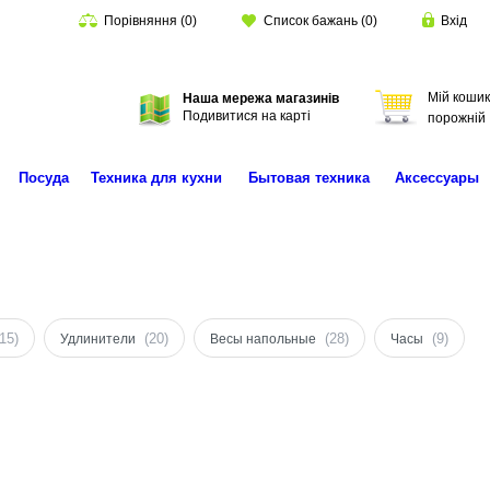
Порівняння
(
0
)
Список бажань
(
0
)
Вхід
Мій кошик
Наша мережа магазинів
Пошук
Подивитися на карті
порожній
Посуда
Техника для кухни
Бытовая техника
Аксессуары
(15)
(20)
(28)
(9)
Удлинители
Весы напольные
Часы