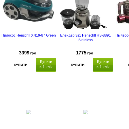
Пилосос Henschll XN19-87 Green
Блендер 3в1 Henschll HS-8891
Пылесос
Stainless
3399
1775
грн
грн
Купити
Купити
КУПИТИ
КУПИТИ
в 1 клік
в 1 клік
Блендер 3в1 потужність: 1000
Вт,