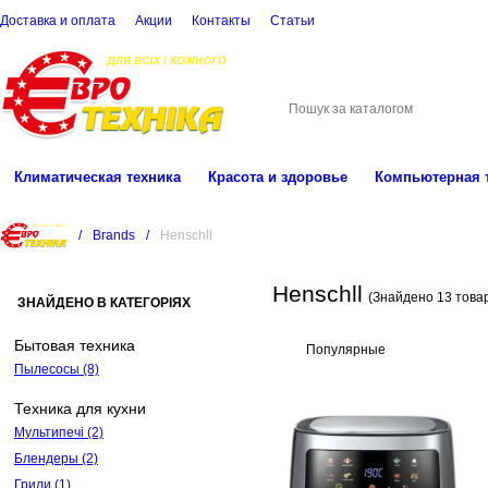
Доставка и оплата
Акции
Контакты
Cтатьи
(068)
001-00-02
eu
Климатическая техника
Красота и здоровье
Компьютерная 
/
Brands
/
Henschll
Henschll
(Знайдено 13 товар
ЗНАЙДЕНО В КАТЕГОРІЯХ
Бытовая техника
Популярные
Пылесосы
(8)
Техника для кухни
Мультипечі
(2)
Блендеры
(2)
Грили
(1)