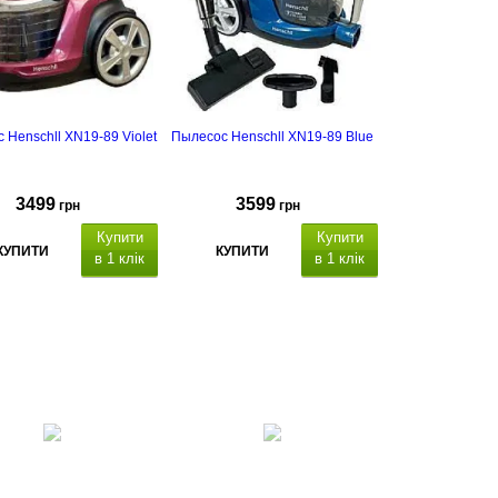
 Henschll XN19-89 Violet
Пылесос Henschll XN19-89 Blue
3499
3599
грн
грн
Купити
Купити
КУПИТИ
КУПИТИ
в 1 клік
в 1 клік