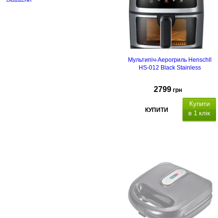
Мультипіч-Аерогриль Henschll
HS-012 Black Stainless
2799
грн
Купити
КУПИТИ
в 1 клік
Потужність: 3200 Вт
ємність миски 8 л,