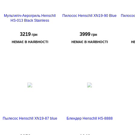
подрібнювача для м'яса
Мультипіч-Аерогриль Henschll
Пилосос Henschll XN19-90 Blue
Пилосос
500 мл, матеріал нержавіюча
HS-013 Black Stainless
сталь
корпус
блендера з сталі.
3219
3999
грн
грн
НЕМАЄ В НАЯВНОСТІ
НЕМАЄ В НАЯВНОСТІ
Н
Потужність: 3600 Вт
ємність миски 12 л,
Пылесос Henschll XN19-87 blue
Блендер Henschll HS-8888