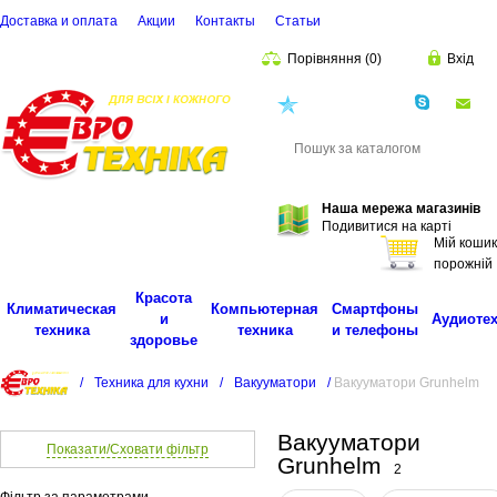
Доставка и оплата
Акции
Контакты
Cтатьи
Порівняння
(
0
)
Вхід
(068)
001-00-02
eu
Пошук
Наша мережа магазинів
Подивитися на карті
Мій кошик
порожній
Красота
Климатическая
Компьютерная
Смартфоны
и
Аудиоте
техника
техника
и телефоны
здоровье
/
Техника для кухни
/
Вакууматори
/
Вакууматори Grunhelm
Вакууматори
Показати/Сховати фільтр
Grunhelm
2