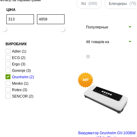
Фільтр за параметрами
(699)
(79)
Усі
Блендеры
ЦІНА
Популярные
48 товарів на
ВИРОБНИК
сторінці
Adler
(1)
ECG
(2)
Ergo
(3)
Gorenje
(3)
Grunhelm
(2)
Mesko
(1)
Rotex
(3)
SENCOR
(2)
Вакууматор Grunhelm GV-100BW