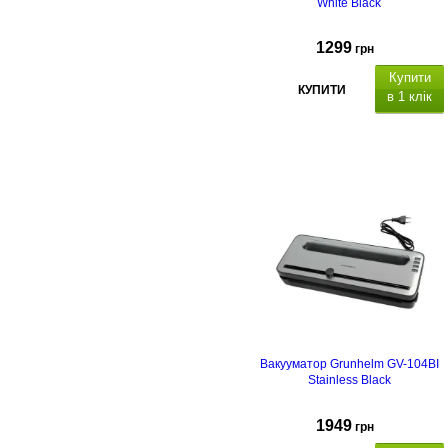
White Black
1299
грн
Купити
КУПИТИ
в 1 клік
Вакууматор Grunhelm GV-104BI
Stainless Black
1949
грн