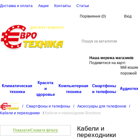
Доставка и оплата
Акции
Контакты
Cтатьи
Порівняння
(
0
)
Вхід
(068)
001-00-02
eu
Пошук
Наша мережа магазинів
Подивитися на карті
Мій кошик
порожній
Красота
Климатическая
Компьютерная
Смартфоны
и
Аудиоте
техника
техника
и телефоны
здоровье
/
Смартфоны и телефоны
/
Аксессуары для телефонов
/
Кабели и переходники
/
Кабели и переходники Borofone
Кабели и
Показати/Сховати фільтр
переходники