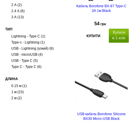
2 А
(2)
Кабель Borofone BX-87 Type-C
3А 1м Black
2.4 А
(6)
3 А
(13)
54
грн
ТИП
Купити
КУПИТИ
Lightning - Type C
(1)
в 1 клік
Type-c - Lightning
(1)
USB - Lightning (узкий)
(6)
USB - microUSB
(4)
USB - Type C
(5)
Type C - Type C
(6)
ДЛИНА
0.15 м
(1)
1 м
(23)
2 м
(2)
USB кабель Borofone Silicone
BX30 Micro-USB Black