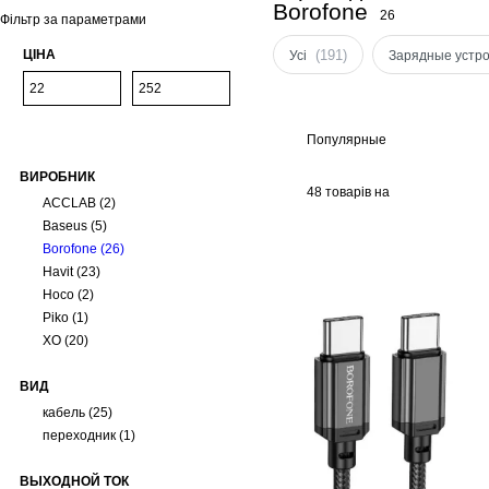
Borofone
26
Фільтр за параметрами
ЦІНА
(191)
Усі
Зарядные устр
Популярные
ВИРОБНИК
48 товарів на
ACCLAB
(2)
сторінці
Baseus
(5)
Borofone
(26)
Havit
(23)
Hoco
(2)
Piko
(1)
XO
(20)
ВИД
кабель
(25)
переходник
(1)
ВЫХОДНОЙ ТОК