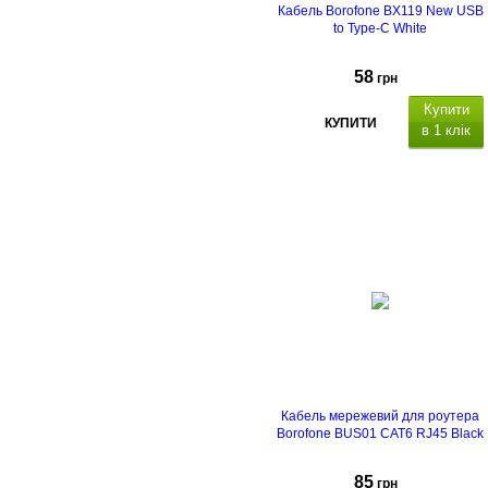
Кабель Borofone BX119 New USB
to Type-C White
58
грн
Купити
КУПИТИ
в 1 клік
Кабель мережевий для роутера
Borofone BUS01 CAT6 RJ45 Black
85
грн