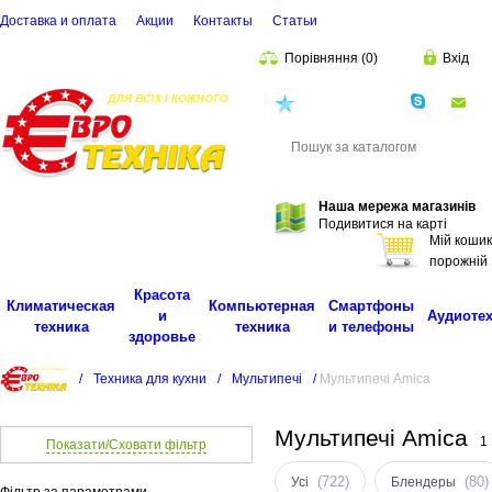
Доставка и оплата
Акции
Контакты
Cтатьи
Порівняння
(
0
)
Вхід
(068)
001-00-02
eu
Пошук
Наша мережа магазинів
Подивитися на карті
Мій кошик
порожній
Красота
Климатическая
Компьютерная
Смартфоны
и
Аудиоте
техника
техника
и телефоны
здоровье
/
Техника для кухни
/
Мультипечі
/
Мультипечі Amica
Мультипечі Amica
1
Показати/Сховати фільтр
(722)
(80)
Усі
Блендеры