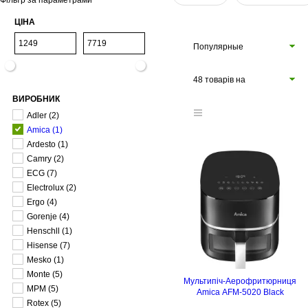
Фільтр за параметрами
ЦІНА
Популярные
48 товарів на
ВИРОБНИК
сторінці
Adler
(2)
Amica
(1)
Ardesto
(1)
Camry
(2)
ECG
(7)
Electrolux
(2)
Ergo
(4)
Gorenje
(4)
Henschll
(1)
Hisense
(7)
Mesko
(1)
Monte
(5)
Мультипіч-Аерофритюрниця
MPM
(5)
Amica AFM-5020 Black
Rotex
(5)