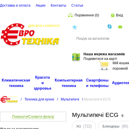
Доставка и оплата
Акции
Контакты
Cтатьи
Порівняння
(
0
)
Вхід
(068)
001-00-02
eu
Пошук
Наша мережа магазинів
Подивитися на карті
Мій кошик
порожній
Красота
Климатическая
Компьютерная
Смартфоны
и
Аудиоте
техника
техника
и телефоны
здоровье
/
Техника для кухни
/
Мультипечі
/
Мультипечі ECG
Мультипечі ECG
6
Показати/Сховати фільтр
(722)
(80)
Усі
Блендеры