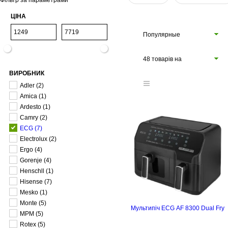
Фільтр за параметрами
ЦІНА
Популярные
48 товарів на
ВИРОБНИК
сторінці
Adler
(2)
Amica
(1)
Ardesto
(1)
Camry
(2)
ECG
(7)
Electrolux
(2)
Ergo
(4)
Gorenje
(4)
Henschll
(1)
Hisense
(7)
Mesko
(1)
Monte
(5)
Мультипіч ECG AF 8300 Dual Fry
MPM
(5)
Rotex
(5)