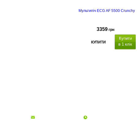
Мультипіч ECG AF 5500 Crunchy
3359
грн
Купити
КУПИТИ
в 1 клік
О компании
Доставка и оплата
Акции
Контакты
(068)
001-00-02
euro.technika.ua@gmail.com
Пн-Пт 10:00-18:00
© Интернет-магазин Євро Техника, 2006 - 2026