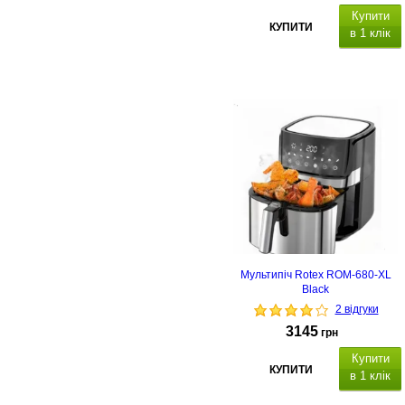
Купити
КУПИТИ
в 1 клік
ємність миски 7.5 л, 8
програм приготування
Мультипіч Rotex ROM-680-XL
Black
2 відгуки
3145
грн
Купити
КУПИТИ
в 1 клік