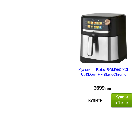
Особливості: 3D
нагрівання, конвекція
Мультипіч Rotex ROM990-XXL
Up&DownFry Black Chrome
3699
грн
Купити
КУПИТИ
в 1 клік