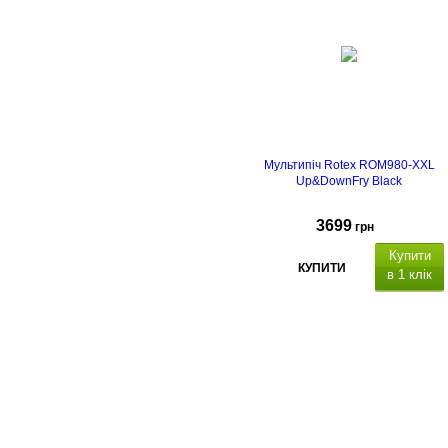
Мультипіч Rotex ROM980-XXL
Up&DownFry Black
3699
грн
Купити
КУПИТИ
в 1 клік