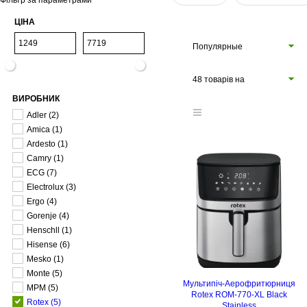
Фільтр за параметрами
ЦІНА
Популярные
48 товарів на
ВИРОБНИК
сторінці
Adler
(2)
Amica
(1)
Ardesto
(1)
Camry
(1)
ECG
(7)
Electrolux
(3)
Ergo
(4)
Gorenje
(4)
Henschll
(1)
Hisense
(6)
Mesko
(1)
Monte
(5)
Мультипіч-Аерофритюрниця
MPM
(5)
Rotex ROM-770-XL Black
Rotex
(5)
Stainless