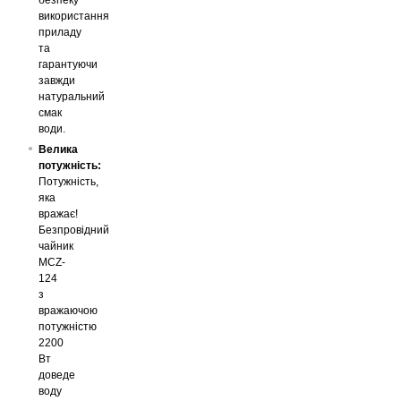
використання
приладу
та
гарантуючи
завжди
натуральний
смак
води.
Велика
потужність:
Потужність,
яка
вражає!
Безпровідний
чайник
MCZ-
124
з
вражаючою
потужністю
2200
Вт
доведе
воду