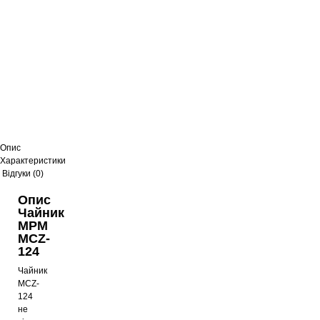
Чайник MPM MCZ-118M
943
грн
Опис
Характеристики
Відгуки (0)
Опис
Чайник
MPM
MCZ-
124
Чайник
MCZ-
124
не