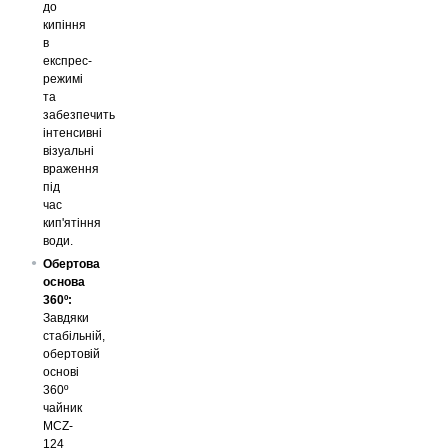
до
кипіння
в
експрес-
режимі
та
забезпечить
інтенсивні
візуальні
враження
під
час
кип'ятіння
води.
Обертова
основа
360º:
Завдяки
стабільній,
обертовій
основі
360º
чайник
MCZ-
124