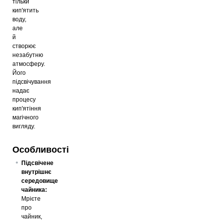
тільки
кип'ятить
воду,
але
й
створює
незабутню
атмосферу.
Його
підсвічування
надає
процесу
кип'ятіння
магічного
вигляду.
Особливості
Підсвічене
внутрішнє
середовище
чайника:
Мрієте
про
чайник,