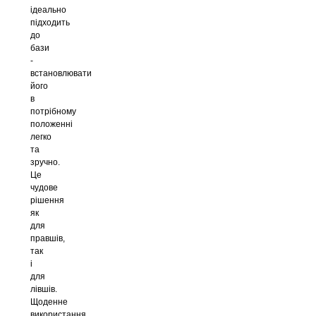
ідеально
підходить
до
бази
-
встановлювати
його
в
потрібному
положенні
легко
та
зручно.
Це
чудове
рішення
як
для
правшів,
так
і
для
лівшів.
Щоденне
використання