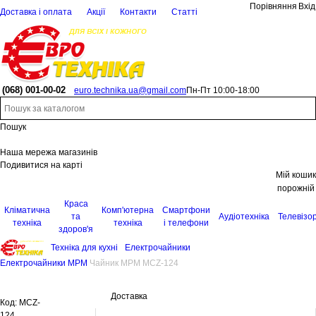
Порівняння
Вхід
Доставка і оплата
Акції
Контакти
Статті
(068)
001-00-02
euro.technika.ua@gmail.com
Пн-Пт 10:00-18:00
Пошук
Наша мережа магазинів
Подивитися на карті
Мій кошик
порожній
Краса
Кліматична
Комп'ютерна
Смартфони
та
Аудіотехніка
Телевізо
техніка
техніка
і телефони
здоров'я
Техніка для кухні
Електрочайники
Електрочайники MPM
Чайник MPM MCZ-124
Доставка
Код:
MCZ-
124