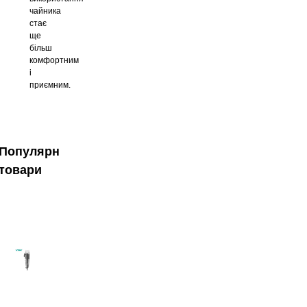
чайника
стає
ще
більш
комфортним
і
приємним.
Популярні
товари