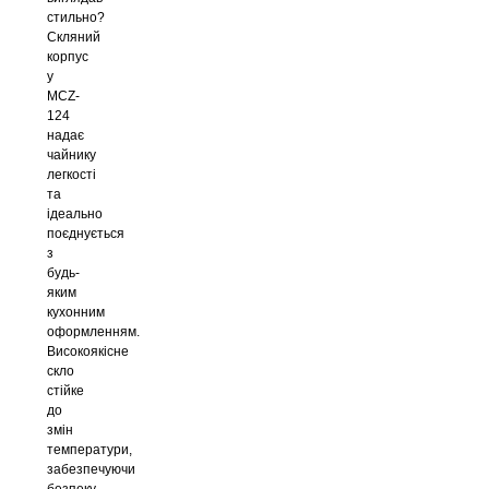
стильно?
Скляний
корпус
у
MCZ-
124
надає
чайнику
легкості
та
ідеально
поєднується
з
будь-
яким
кухонним
оформленням.
Високоякісне
скло
стійке
до
змін
температури,
забезпечуючи
безпеку