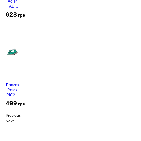
Adler
AD-
2116
628
грн
Праска
Rotex
RIC21-
N
499
грн
Super
Glide
Previous
Next