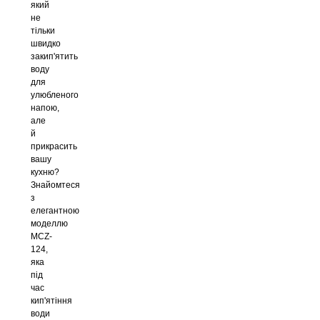
який
не
тільки
швидко
закип'ятить
воду
для
улюбленого
напою,
але
й
прикрасить
вашу
кухню?
Знайомтеся
з
елегантною
моделлю
MCZ-
124,
яка
під
час
кип'ятіння
води