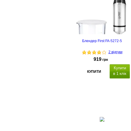
Блендер First FA-5272-5
2 відгуки
919
грн
Купити
КУПИТИ
в 1 клік