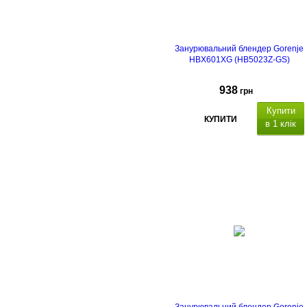
Занурювальний блендер Gorenje
HBX601XG (HB5023Z-GS)
938
грн
Купити
КУПИТИ
в 1 клік