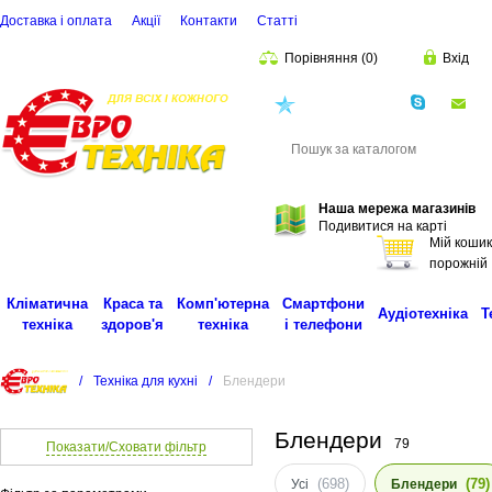
Доставка і оплата
Акції
Контакти
Статті
Порівняння
(
0
)
Вхід
(068)
001-00-02
eu
Пошук
Наша мережа магазинів
Подивитися на карті
Мій кошик
порожній
Кліматична
Краса та
Комп'ютерна
Смартфони
Аудіотехніка
Т
техніка
здоров'я
техніка
і телефони
/
Техніка для кухні
/
Блендери
Блендери
79
Показати/Сховати фільтр
(698)
(79)
Усі
Блендери