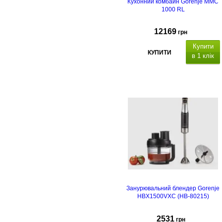
Кухонний комбайн Gorenje MMC
1000 RL
12169
грн
Купити
КУПИТИ
в 1 клік
Занурювальний блендер Gorenje
HBX1500VXC (HB-80215)
2531
грн