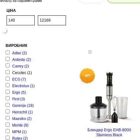
Фільтр за параметрами
ЦІНА
ВИРОБНИК
Adler
(2)
Ardesto
(2)
Camry
(2)
Cecotec
(1)
ECG
(7)
Electrolux
(1)
Ergo
(5)
First
(3)
Gorenje
(18)
Henschll
(1)
Maestro
(2)
Monte
(9)
Блендер Ergo EHB-8000
MPM
(1)
Stainless Black
Rotex
(2)