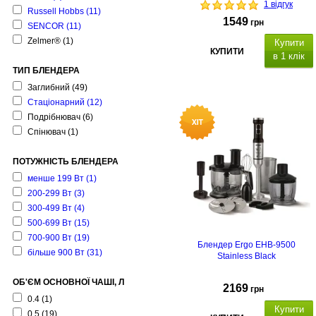
1 відгук
Russell Hobbs
(11)
1549
грн
SENCOR
(11)
Zelmer®
(1)
Купити
КУПИТИ
в 1 клік
ТИП БЛЕНДЕРА
Заглибний
(49)
Стаціонарний
(12)
Подрібнювач
(6)
Спінювач
(1)
ПОТУЖНІСТЬ БЛЕНДЕРА
менше 199 Вт
(1)
200-299 Вт
(3)
300-499 Вт
(4)
500-699 Вт
(15)
700-900 Вт
(19)
Блендер Ergo EHB-9500
більше 900 Вт
(31)
Stainless Black
ОБ'ЄМ ОСНОВНОЇ ЧАШІ, Л
2169
грн
0.4
(1)
Купити
0.5
(19)