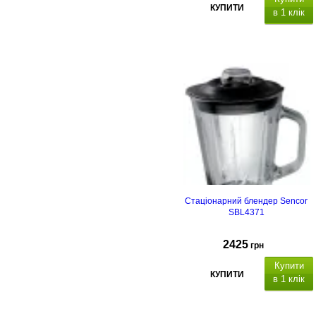
КУПИТИ
в 1 клік
Стаціонарний блендер Sencor
SBL4371
2425
грн
Купити
КУПИТИ
в 1 клік