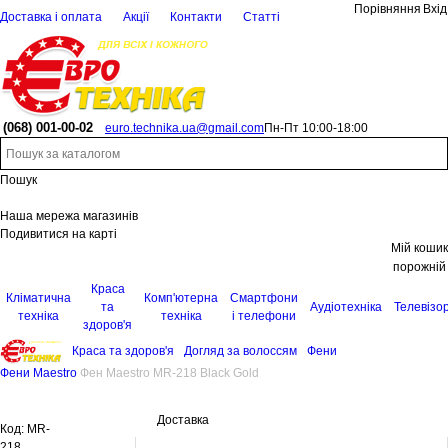
Порівняння
Вхід
Доставка і оплата
Акції
Контакти
Статті
(068)
001-00-02
euro.technika.ua@gmail.com
Пн-Пт 10:00-18:00
Пошук
Наша мережа магазинів
Подивитися на карті
Мій кошик
порожній
Краса
Кліматична
Комп'ютерна
Смартфони
та
Аудіотехніка
Телевізо
техніка
техніка
і телефони
здоров'я
Краса та здоров'я
Догляд за волоссям
Фени
Фени Maestro
Фен Maestro MR-218 Black Gold
Доставка
Код:
MR-
218