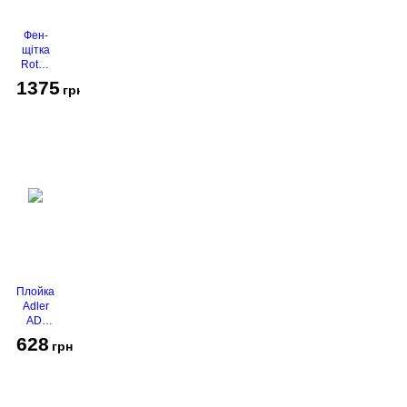
Фен-
щітка
Rotex
RHC-
1375
грн
490-T
Gold
Плойка
Adler
AD-
2116
628
грн