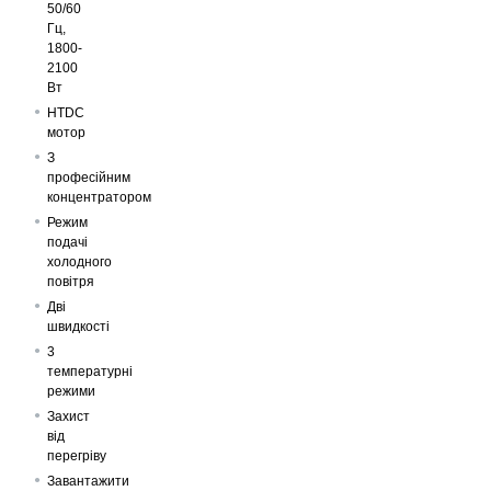
50/60
Гц,
1800-
2100
Вт
HTDC
мотор
З
професійним
концентратором
Режим
подачі
холодного
повітря
Дві
швидкості
3
температурні
режими
Захист
від
перегріву
Завантажити