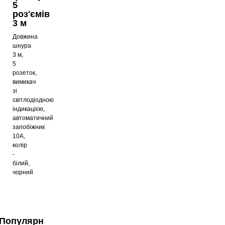
5
роз'ємів
3 м
Довжина
шнура
3 м,
5
розеток,
вимикач
зі
світлодіодною
індикацією,
автоматичний
запобіжник
10А,
колір
-
білий,
чорний
Популярні