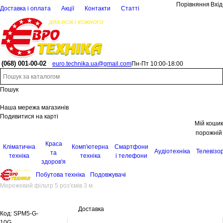
Порівняння
Вхід
Доставка і оплата
Акції
Контакти
Статті
(068)
001-00-02
euro.technika.ua@gmail.com
Пн-Пт 10:00-18:00
Пошук
Наша мережа магазинів
Подивитися на карті
Мій кошик
порожній
Краса
Кліматична
Комп'ютерна
Смартфони
Аудіотехніка
Телевізо
та
техніка
техніка
і телефони
здоров'я
Побутова техніка
Подовжувачі
Мережевий фільтр 5 роз'ємів 3 м
Доставка
Код:
SPM5-G-
10G