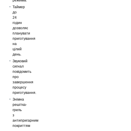
режимів.
Таймер
до
24
годин
дозволяє
планувати
приготування
на
цілий
день.
Звуковий
сигнал
повідомить
про
завершення
процесу
приготування.
Знімна
решітка-
гриль
з
антипригарним
покриттям
—