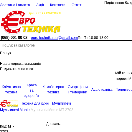
Порівняння
Вхід
Доставка і оплата
Акції
Контакти
Статті
(068)
001-00-02
euro.technika.ua@gmail.com
Пн-Пт 10:00-18:00
Пошук
Наша мережа магазинів
Подивитися на карті
Мій кошик
порожній
Краса
Кліматична
Комп'ютерна
Смартфони
Аудіотехніка
Телевізо
та
техніка
техніка
і телефони
здоров'я
Техніка для кухні
Мультипечі
Мультипечі Monte
Мультипіч Monte MT-2703
Доставка
Код:
MT-
2703