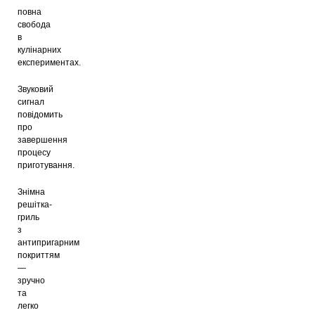
повна
свобода
в
кулінарних
експериментах.
Звуковий
сигнал
повідомить
про
завершення
процесу
приготування.
Знімна
решітка-
гриль
з
антипригарним
покриттям
—
зручно
та
легко