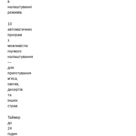
в
налаштуванні
режимів.
10
автоматичних
програм
з
можливістю
гнучкого
налаштування
—
для
приготування
м’яса,
овочів,
десертів
та
інших
страв.
Таймер
до
24
годин