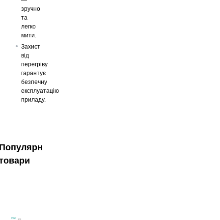
зручно
та
легко
мити.
Захист
від
перегріву
гарантує
безпечну
експлуатацію
приладу.
Популярні
товари