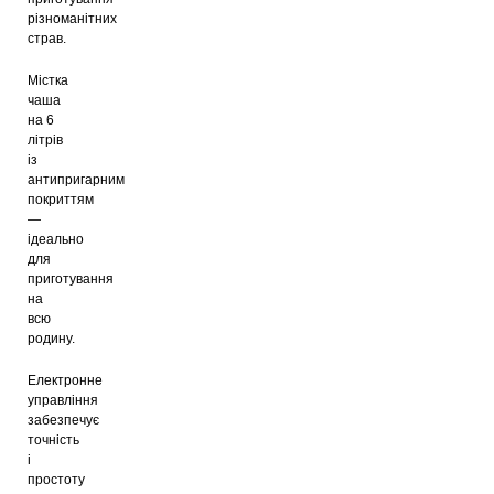
різноманітних
страв.
Містка
чаша
на 6
літрів
із
антипригарним
покриттям
—
ідеально
для
приготування
на
всю
родину.
Електронне
управління
забезпечує
точність
і
простоту