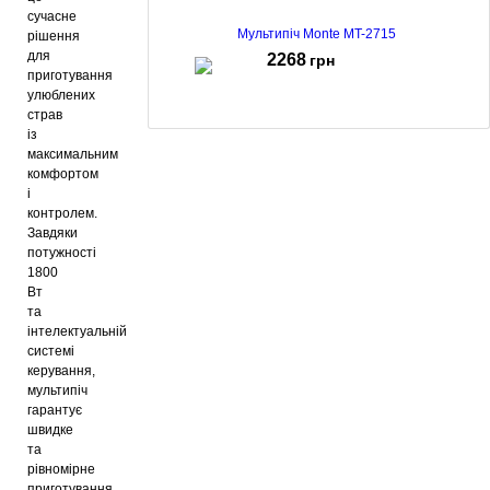
сучасне
Мультипіч Monte MT-2715
рішення
для
2268
грн
приготування
улюблених
страв
із
максимальним
Мультипіч Monte MT-2710
комфортом
3259
грн
і
контролем.
Завдяки
потужності
1800
Мультипіч Monte MT-2703
Вт
3049
грн
та
інтелектуальній
системі
керування,
мультипіч
Мультипіч Monte MT-2702
гарантує
2799
грн
швидке
та
рівномірне
приготування