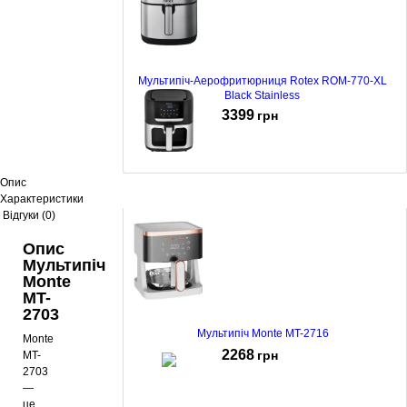
Мультипіч-Аерофритюрниця Rotex ROM-770-XL
Black Stainless
3399
грн
Опис
Мультипіч ECG AF 8000 Crusty XL
Характеристики
Відгуки (0)
3499
грн
Опис
Мультипіч
Monte
MT-
2703
Мультипіч Monte MT-2716
Monte
2268
грн
MT-
2703
—
це