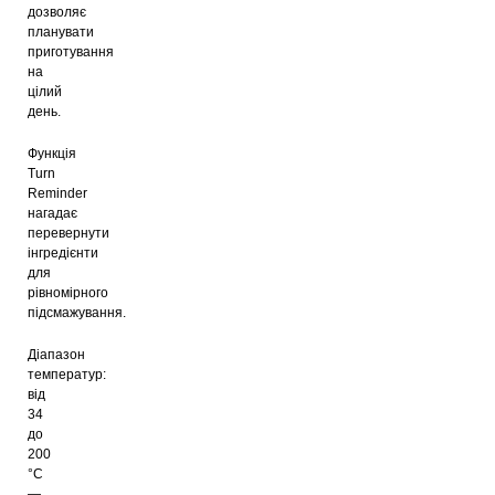
дозволяє
планувати
приготування
на
цілий
день.
Функція
Turn
Reminder
нагадає
перевернути
інгредієнти
для
рівномірного
підсмажування.
Діапазон
температур:
від
34
до
200
°C
—