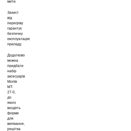
мити.
Захист
від
перегріву
гарантує
безпечну
експлуатацію
приладу.
Додатково
можна
придбати
набір
аксесуарів
Monte
MT-
27-0,
до
якого
входять
форми
для
випікання,
решітка