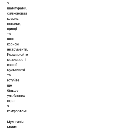
з
шампурами,
силіконовий
коврик,
пензлик,
щипці
та
інші
корисні
інструменти.
Розширюйте
можливості
вашої
мультипечі
та
готуйте
ще
більше
улюблених
страв
з
комфортом!
Мультипіч
Monte