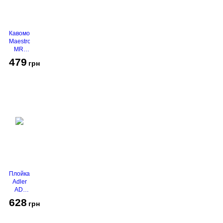
Кавомолка
Maestro
MR-
450
479
грн
Grey
Плойка
Adler
AD-
2116
628
грн