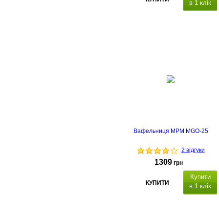
в 1 клік
Вафельниця MPM MGO-25
2 відгуки
1309
грн
Купити
КУПИТИ
в 1 клік