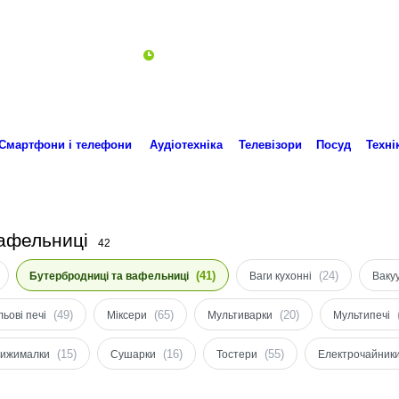
Пн-Пт 10:00-18:00
ro.technika.ua@gmail.com
Смартфони і телефони
Аудіотехніка
Телевізори
Посуд
Техні
вафельниці
42
(41)
(24)
Бутербродниці та вафельниці
Ваги кухонні
Ваку
(49)
(65)
(20)
ьові печі
Міксери
Мультиварки
Мультипечі
(15)
(16)
(55)
вижималки
Сушарки
Тостери
Електрочайник