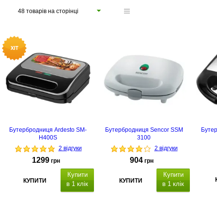
48 товарів на сторінці
Бутербродниця Ardesto SM-
Бутербродниця Sencor SSM
Буте
H400S
3100
2 відгуки
2 відгуки
1299
904
грн
грн
Купити
Купити
КУПИТИ
КУПИТИ
в 1 клік
в 1 клік