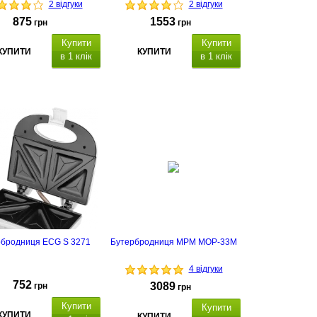
2 відгуки
2 відгуки
875
1553
грн
грн
Купити
Купити
КУПИТИ
КУПИТИ
в 1 клік
в 1 клік
рбродниця ECG S 3271
Бутербродниця MPM MOP-33M
4 відгуки
752
3089
грн
грн
Купити
Купити
КУПИТИ
КУПИТИ