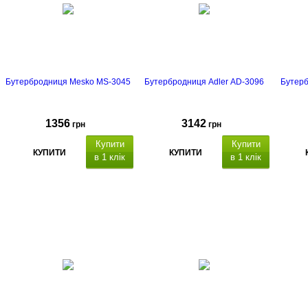
Бутербродниця Mesko MS-3045
Бутербродниця Adler AD-3096
Бутерб
1356
3142
грн
грн
Купити
Купити
КУПИТИ
КУПИТИ
в 1 клік
в 1 клік