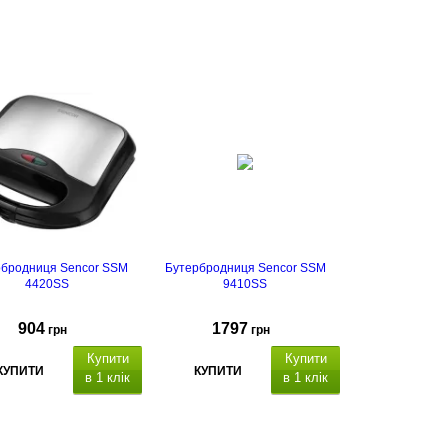
рбродниця Sencor SSM
Бутербродниця Sencor SSM
4420SS
9410SS
904
1797
грн
грн
Купити
Купити
КУПИТИ
КУПИТИ
в 1 клік
в 1 клік