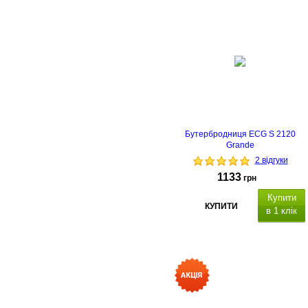
Бутербродниця ECG S 2120
Grande
2 відгуки
1133
грн
Купити
КУПИТИ
в 1 клік