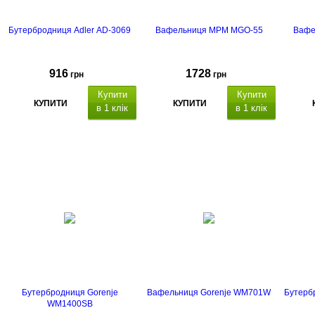
Бутербродниця Adler AD-3069
Вафельниця MPM MGO-55
Вафе
916
1728
грн
грн
Купити
Купити
КУПИТИ
КУПИТИ
в 1 клік
в 1 клік
Бутербродниця Gorenje
Вафельниця Gorenje WM701W
Бутерб
WM1400SB