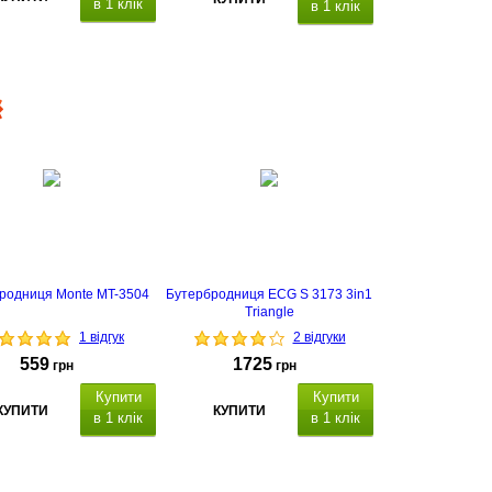
в 1 клік
в 1 клік
термін гарантії - 2
роки
родниця Monte MT-3504
Бутербродниця ECG S 3173 3in1
Triangle
1 відгук
2 відгуки
559
1725
грн
грн
Купити
Купити
КУПИТИ
КУПИТИ
в 1 клік
в 1 клік