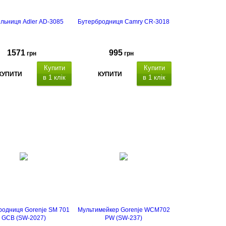
льниця Adler AD-3085
Бутербродниця Camry CR-3018
1571
995
грн
грн
Купити
Купити
КУПИТИ
КУПИТИ
в 1 клік
в 1 клік
родниця Gorenje SM 701
Мультимейкер Gorenje WCM702
GCB (SW-2027)
PW (SW-237)