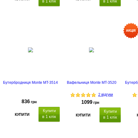
в 1 клік
в 1 клік
термін
термін гарантії - 2 роки
гарантії - 2 роки
Бутербродниця Monte MT-3514
Вафельниця Monte MT-3520
Бутерб
2 відгуки
836
1099
грн
грн
Купити
Купити
КУПИТИ
КУПИТИ
в 1 клік
в 1 клік