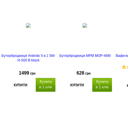
Бутербродниця Ardesto 5 в 1 SM-
Бутербродниця MPM MOP-48M
Вафель
H-500 B black
1499
628
грн
грн
Купити
Купити
КУПИТИ
КУПИТИ
в 1 клік
в 1 клік
5 в 1, для
приготування сендвічів, гриля,
вафель, для капкейків / оладок /
печива, горішків, механічне
управління, індикатор готовності,
5 знімних пластин з