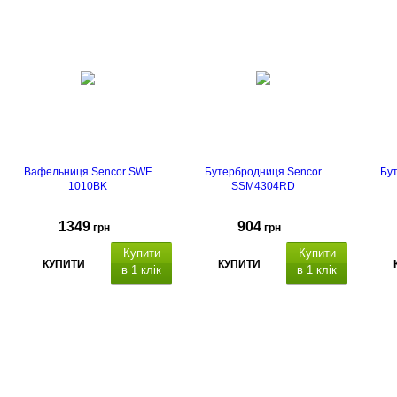
53.4x27.7x27.4 cм
Вафельниця Sencor SWF
Бутербродниця Sencor
Бу
1010BK
SSM4304RD
1349
904
грн
грн
Купити
Купити
КУПИТИ
КУПИТИ
в 1 клік
в 1 клік