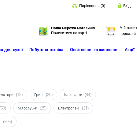
Порівняння
(
0
)
Вхід
Мій кошик
Наша мережа магазинів
Пошук
Подивитися на карті
порожній
ка для кухні
Побутова техніка
Освітлення та живлення
Акції
(18)
(29)
(44)
уматори
Грилі
Кавоварки
(50)
(25)
(21)
М'ясорубки
Електропечі
(205)
и