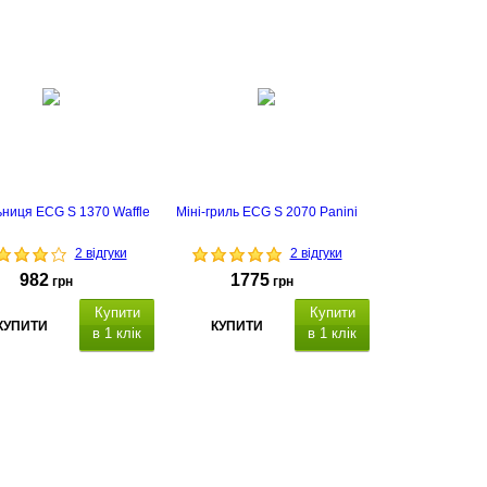
ниця ECG S 1370 Waffle
Міні-гриль ECG S 2070 Panini
2 відгуки
2 відгуки
982
1775
грн
грн
Купити
Купити
КУПИТИ
КУПИТИ
в 1 клік
в 1 клік
термін
гарантії - 2 роки