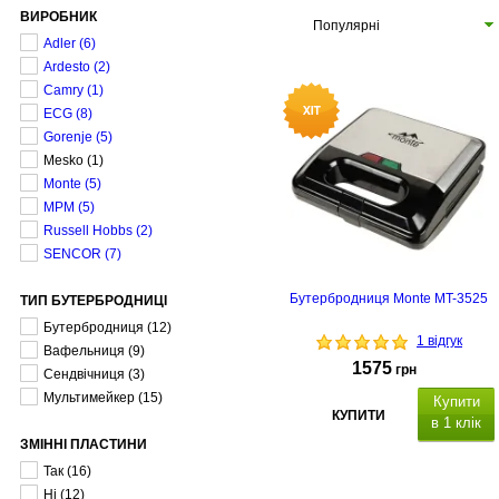
ВИРОБНИК
Популярні
Adler
(6)
Ardesto
(2)
Camry
(1)
ECG
(8)
Gorenje
(5)
Mesko
(1)
Monte
(5)
MPM
(5)
Russell Hobbs
(2)
SENCOR
(7)
Бутербродниця Monte MT-3525
ТИП БУТЕРБРОДНИЦІ
Бутербродниця
(12)
1 відгук
Вафельниця
(9)
1575
грн
Сендвічниця
(3)
Мультимейкер
(15)
Купити
КУПИТИ
в 1 клік
ЗМІННІ ПЛАСТИНИ
Так
(16)
Ні
(12)