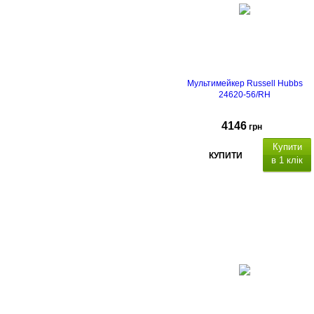
Мультимейкер Russell Hubbs
24620-56/RH
4146
грн
Купити
КУПИТИ
в 1 клік