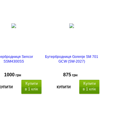
тербродниця Sencor
Бутербродниця Gorenje SM 701
SSM4300SS
GCW (SW-2027)
1000
875
грн
грн
Купити
Купити
КУПИТИ
КУПИТИ
в 1 клік
в 1 клік