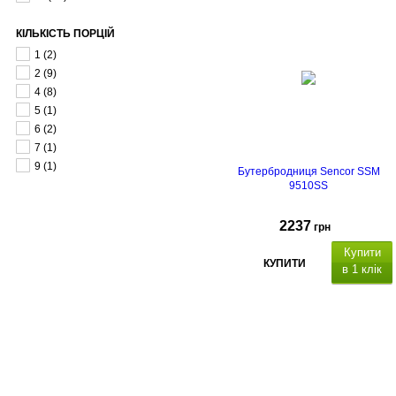
КІЛЬКІСТЬ ПОРЦІЙ
1
(2)
2
(9)
4
(8)
5
(1)
6
(2)
7
(1)
9
(1)
Бутербродниця Sencor SSM
9510SS
2237
грн
Купити
КУПИТИ
в 1 клік