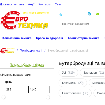
Доставка і оплата
Акції
Контакти
Статті
(068)
001-00-02
eu
Кліматична техніка
Краса та здоров'я
Комп'ютерна техніка
/
Техніка для кухні
/
Бутербродниці та вафельниці
Бутербродниці та 
Показати/Сховати фільтр
(719)
(81)
Усі
Блендери
Фільтр за параметрами
ЦІНА
(29)
Кавомолки
Мікрохвил
(33)
Електроплити
Соко