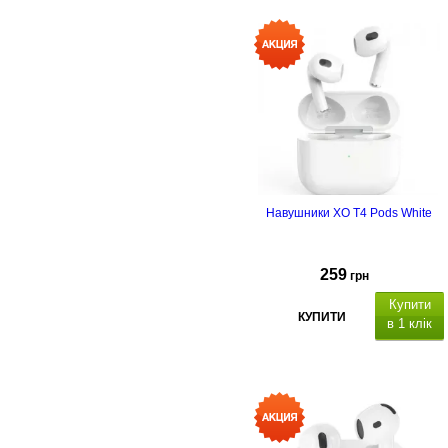
акумулятора навушників: 35 мА
х 2
час розмови/музики: д
7 годин
Навушники XO T4 Pods White
259
грн
Купити
КУПИТИ
в 1 клік
ідтримка
об'ємного звуку: 2.0,
місткість
акумулятора навушників: 35 мА
х 2
час розмови/музики: д