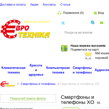
Доставка и оплата
Акции
Контакты
Cтатьи
Порівняння
(
0
)
Вхід
(068)
001-00-02
eu
Пошук
Наша мережа магазинів
Подивитися на карті
Мій кошик
порожній
Красота
Климатическая
Компьютерная
Смартфоны
и
Аудиоте
техника
техника
и телефоны
здоровье
/
Смартфоны и телефоны
/
Смартфоны и телефоны XO
Смартфоны и
Показати/Сховати фільтр
телефоны XO
56