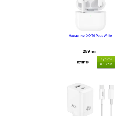
4,5 годин
Частотний
діапазон:
Навушники XO T6 Pods White
289
грн
Купити
КУПИТИ
в 1 клік
час роботи в режимі
перегляду: до 4 годин,