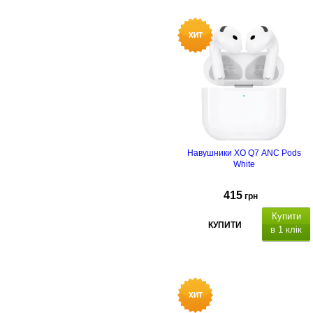
Навушники XO Q7 ANC Pods
White
415
грн
Купити
КУПИТИ
в 1 клік
місткість
акумулятора навушників: 30 мА
х 2
час розмови/музики: д
4 годин