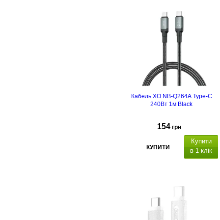
Кабель XO NB-Q264A Type-C
240Вт 1м Black
154
грн
Купити
КУПИТИ
в 1 клік