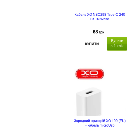
Кабель XO NBQ298 Type-C 240
Вт 1м White
68
грн
Купити
КУПИТИ
в 1 клік
Зарядний пристрій XO L99 (EU)
+ кабель microUsb