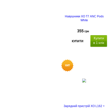
Навушники XO T7 ANC Pods
White
355
грн
Купити
КУПИТИ
в 1 клік
місткість
акумулятора навушників: 30 мА
х 2
час розмови/музики: д
5 годин
Зарядний пристрій XO L162 +