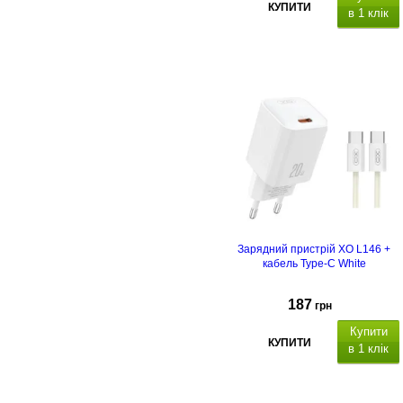
КУПИТИ
в 1 клік
Q
uick Charge 3.0.
Зарядний пристрій XO L146 +
кабель Type-C White
187
грн
Купити
КУПИТИ
в 1 клік