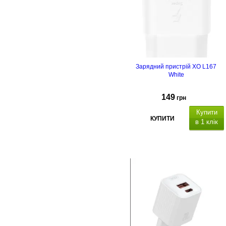
Зарядний пристрій XO L167
White
149
грн
Купити
КУПИТИ
в 1 клік