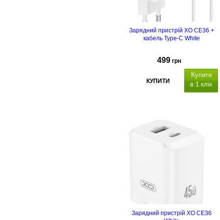
Зарядний пристрій XO CE36 +
кабель Type-C White
499
грн
Купити
КУПИТИ
в 1 клік
Зарядний пристрій XO CE36