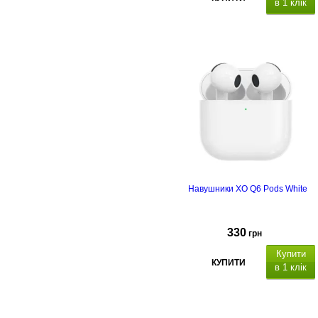
в 1 клік
Навушники XO Q6 Pods White
330
грн
Купити
КУПИТИ
в 1 клік
Bluetooth: V5.3