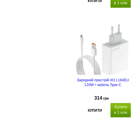
КУПИТИ
в 1 клік
Зарядний пристрій XO L164EU
120W + кабель Type-C
314
грн
Купити
КУПИТИ
в 1 клік