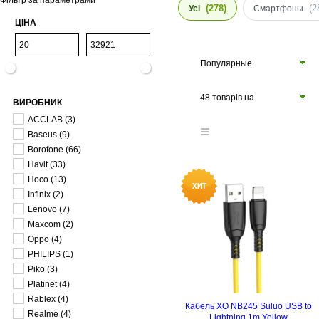
Фільтр за параметрами
(278)
(2
Усі
Cмартфоны
ЦІНА
Популярные
48 товарів на
ВИРОБНИК
сторінці
ACCLAB
(3)
Baseus
(9)
Borofone
(66)
Havit
(33)
Hoco
(13)
Infinix
(2)
Lenovo
(7)
Maxcom
(2)
Oppo
(4)
PHILIPS
(1)
Piko
(3)
Platinet
(4)
Rablex
(4)
Кабель XO NB245 Suluo USB to
Realme
(4)
Lightning 1m Yellow