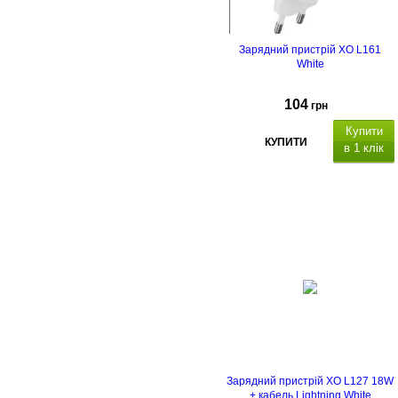
Зарядний пристрій XO L161
White
104
грн
Купити
КУПИТИ
в 1 клік
Зарядний пристрій XO L127 18W
+ кабель Lightning White