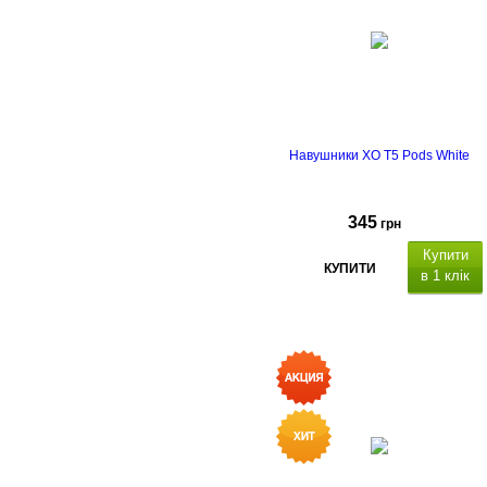
Навушники XO T5 Pods White
345
грн
Купити
КУПИТИ
в 1 клік
місткість
акумулятора навушників: 35 мА
х 2
час розмови/музики: д
4 годин