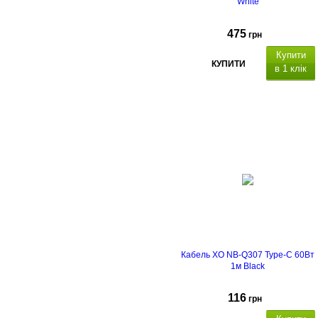
White
475
грн
Купити
КУПИТИ
в 1 клік
Кабель XO NB-Q307 Type-C 60Вт
1м Black
116
грн