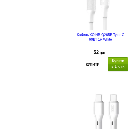
Кабель XO NB-Q265B Type-C
60Вт 1м White
52
грн
Купити
КУПИТИ
в 1 клік