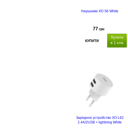
Наушники XO S6 White
77
грн
Купити
КУПИТИ
в 1 клік
Зарядное устройство XO L62
2.4A/2USB + lightning White