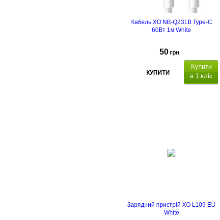
Кабель XO NB-Q231B Type-C
60Вт 1м White
50
грн
Купити
КУПИТИ
в 1 клік
Зарядний пристрій XO L109 EU
White