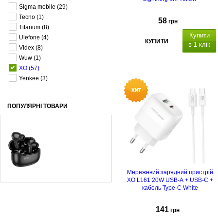
Sigma mobile
(29)
Tecno
(1)
58
грн
Titanum
(8)
Купити
Ulefone
(4)
КУПИТИ
в 1 клік
Videx
(8)
Wuw
(1)
XO
(57)
Yenkee
(3)
ПОПУЛЯРНІ ТОВАРИ
Мережевий зарядний пристрій
XO L161 20W USB-A + USB-C +
кабель Type-C White
Навушники Borofone FQ-1 Black
141
грн
355
грн