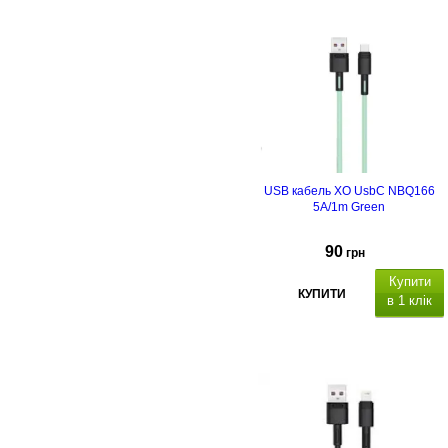
ч
ас роботи
навушників 
до 4 годин (при гучності 80%).
USB кабель XO UsbC NBQ166
5A/1m Green
90
грн
Купити
КУПИТИ
в 1 клік