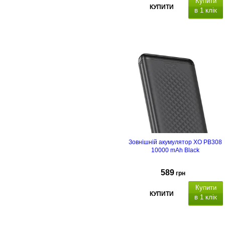
Купити
КУПИТИ
в 1 клік
Зовнішній акумулятор XO PB308
10000 mAh Black
589
грн
Купити
КУПИТИ
в 1 клік
вихідний інтерфейс:
1 x US