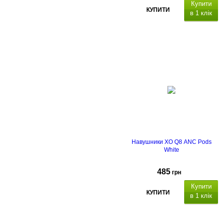
Купити
КУПИТИ
в 1 клік
Навушники XO Q8 ANC Pods
White
485
грн
Купити
КУПИТИ
в 1 клік
місткість