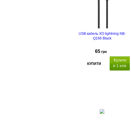
USB кабель XO lightning NB-
Q166 Black
65
грн
Купити
КУПИТИ
в 1 клік