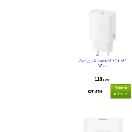
A 22.5 Вт, 1 x USB Type C 20Вт
.
Вхідний інтерфейс: USB Type C
18Вт,
для заряджання
зовнішнього акумулятора. Функції
LCD дисплей, Quick Charge
3.0
. Безпека: Вбудований чіп
Smart IC.
Зарядний пристрій XO L162
White
118
грн
Купити
КУПИТИ
в 1 клік