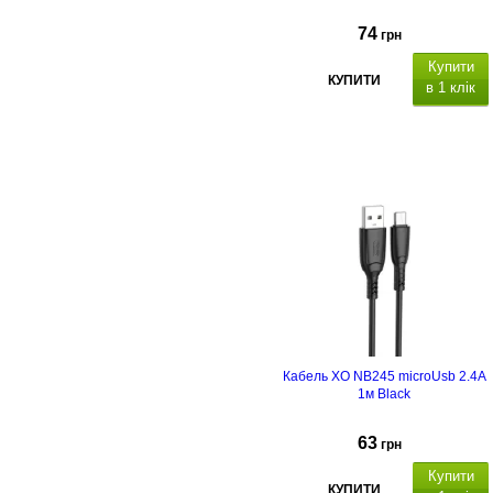
74
грн
Купити
КУПИТИ
в 1 клік
підтримка Power
Delivery
Кабель XO NB245 microUsb 2.4А
1м Black
63
грн
Купити
КУПИТИ