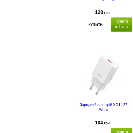
128
грн
Купити
КУПИТИ
в 1 клік
Q
uick Charge 3.0
Зарядний пристрій XO L127
White
104
грн
Купити