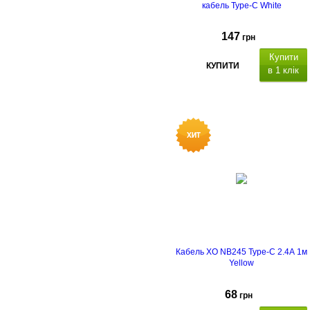
кабель Type-C White
147
грн
Купити
КУПИТИ
в 1 клік
Кабель XO NB245 Type-C 2.4А 1м
Yellow
68
грн