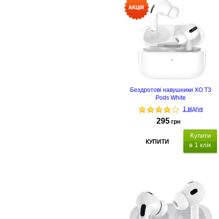
Бездротові навушники XO T3
Pods White
1 відгук
295
грн
Купити
КУПИТИ
в 1 клік