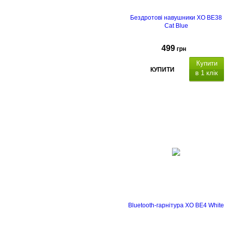
Бездротові навушники XO BE38
Cat Blue
499
грн
Купити
КУПИТИ
в 1 клік
Bluetooth-гарнітура XO BE4 White