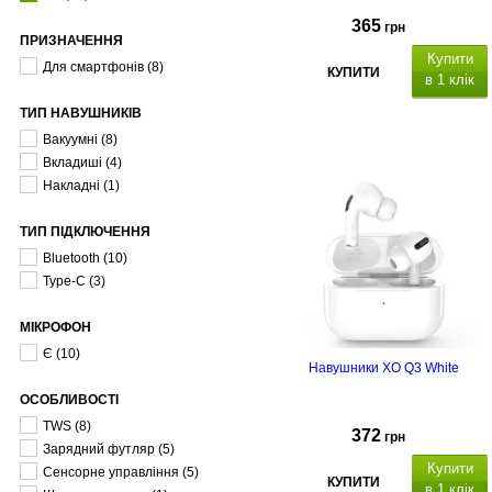
365
грн
ПРИЗНАЧЕННЯ
Купити
Для смартфонів
(8)
КУПИТИ
в 1 клік
ТИП НАВУШНИКІВ
Вакуумні
(8)
Вкладиші
(4)
Накладні
(1)
ТИП ПІДКЛЮЧЕННЯ
Bluetooth
(10)
Type-C
(3)
МІКРОФОН
Є
(10)
Навушники XO Q3 White
ОСОБЛИВОСТІ
TWS
(8)
372
грн
Зарядний футляр
(5)
Купити
Сенсорне управління
(5)
КУПИТИ
в 1 клік