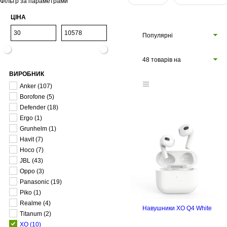
Фільтр за параметрами
ЦІНА
Популярні
48 товарів на
ВИРОБНИК
сторінці
Anker
(107)
Borofone
(5)
Defender
(18)
Ergo
(1)
Grunhelm
(1)
Havit
(7)
Hoco
(7)
JBL
(43)
Oppo
(3)
Panasonic
(19)
Piko
(1)
Realme
(4)
Навушники XO Q4 White
Titanum
(2)
XO
(10)