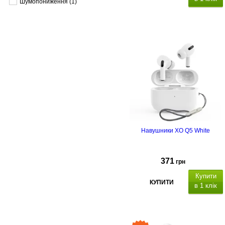
Шумопониження
(1)
Навушники XO Q5 White
371
грн
Купити
КУПИТИ
в 1 клік