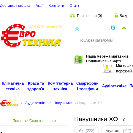
Доставка і оплата
Акції
Контакти
Статті
Порівняння
(
0
)
Вхід
(068)
001-00-02
eu
Пошук
Наша мережа магазинів
Подивитися на карті
Мій кошик
порожній
Кліматична
Краса та
Комп'ютерна
Смартфони
Аудіотехніка
Т
техніка
здоров'я
техніка
і телефони
/
Аудіотехніка
/
Навушники
/
Навушники XO
Навушники XO
10
Показати/Сховати фільтр
(228)
(117)
Усі
Акустика