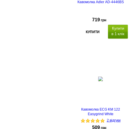
Кавомолка Adler AD-4446BS
719
грн
Купити
КУПИТИ
в 1 клік
Кавомолка ECG KM 122
Easygrind White
2 відгуки
509
грн