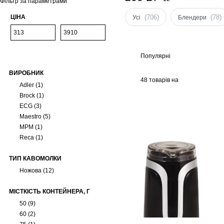
Фільтр за параметрами
ЦІНА
(706)
(78)
Усі
Блендери
Популярні
ВИРОБНИК
48 товарів на
Adler
(1)
сторінці
Brock
(1)
ECG
(3)
Maestro
(5)
MPM
(1)
Reca
(1)
ТИП КАВОМОЛКИ
Ножова
(12)
МІСТКІСТЬ КОНТЕЙНЕРА, Г
50
(9)
60
(2)