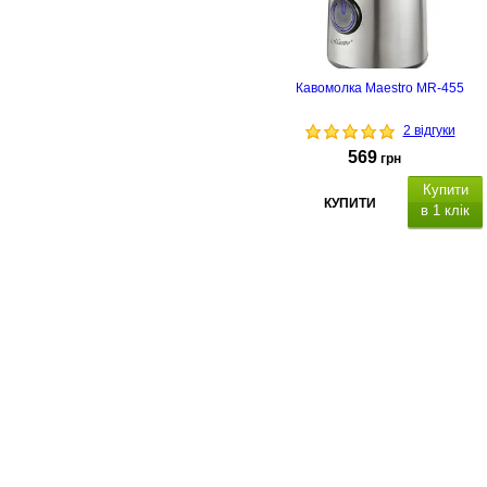
Кавомолка Maestro MR-455
2 відгуки
569
грн
Купити
КУПИТИ
в 1 клік
Про компанію
Доставка і оплата
Акції
Контакти
(068)
001-00-02
euro.technika.ua@gmail.com
Пн-Пт 10:00-18:00