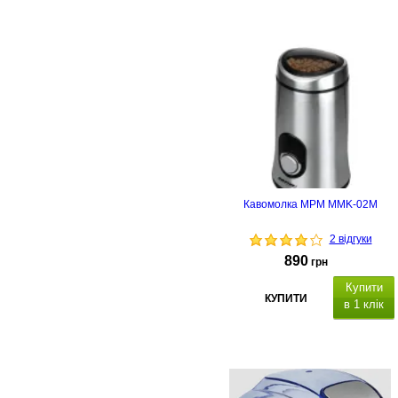
Кавомолка MPM MMK-02M
2 відгуки
890
грн
Купити
КУПИТИ
в 1 клік