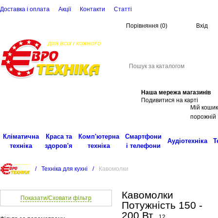
Доставка і оплата
Акції
Контакти
Статті
Порівняння
(
0
)
Вхід
(068)
001-00-02
eu
Пошук
Наша мережа магазинів
Подивитися на карті
Мій кошик
порожній
Кліматична
Краса та
Комп'ютерна
Смартфони
Аудіотехніка
Т
техніка
здоров'я
техніка
і телефони
/
Техніка для кухні
/
Кавомолки
Кавомолки
Показати/Сховати фільтр
Потужність 150 -
200 Вт
12