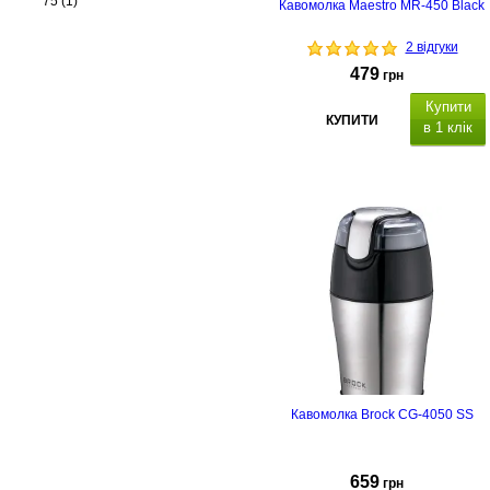
75
(1)
Кавомолка Maestro MR-450 Black
2 відгуки
479
грн
Купити
КУПИТИ
в 1 клік
Потужність: 150 Вт, місткість 50 гр
ніж з нержавіючої сталі,
автоматична система блокування
автоматична система блокування
Кавомолка Brock CG-4050 SS
659
грн