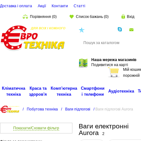
Доставка і оплата
Акції
Контакти
Статті
Порівняння
(
0
)
Список бажань
(
0
)
Вхід
(068)
001-00-02
eu
Пошук
Наша мережа магазинів
Подивитися на карті
Мій кошик
порожній
Кліматична
Краса та
Комп'ютерна
Смартфони
Аудіотехніка
Т
техніка
здоров'я
техніка
і телефони
/
Побутова техніка
/
Ваги підлогові
/
Ваги підлогові Aurora
Ваги електронні
Показати/Сховати фільтр
Aurora
2