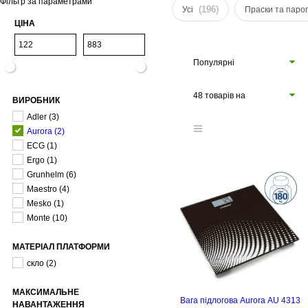
Фільтр за параметрами
(196)
Усі
Праски та паро
ЦІНА
Популярні
48 товарів на
ВИРОБНИК
сторінці
Adler
(3)
Aurora
(2)
ECG
(1)
Ergo
(1)
Grunhelm
(6)
Maestro
(4)
Mesko
(1)
Monte
(10)
МАТЕРІАЛ ПЛАТФОРМИ
скло
(2)
МАКСИМАЛЬНЕ
Вага підлогова Aurora AU 4313
НАВАНТАЖЕННЯ