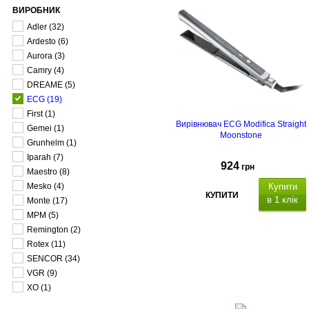
ВИРОБНИК
Adler
(32)
Ardesto
(6)
Aurora
(3)
Camry
(4)
DREAME
(5)
ECG
(19)
First
(1)
Вирівнювач ECG Modifica Straight
Gemei
(1)
Moonstone
Grunhelm
(1)
Iparah
(7)
924
грн
Maestro
(8)
Mesko
(4)
Купити
КУПИТИ
в 1 клік
Monte
(17)
MPM
(5)
Remington
(2)
Rotex
(11)
SENCOR
(34)
VGR
(9)
XO
(1)