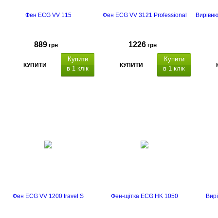
Фен ECG VV 115
Фен ECG VV 3121 Professional
Вирівню
889
1226
грн
грн
Купити
Купити
КУПИТИ
КУПИТИ
в 1 клік
в 1 клік
функція іонізації
ї
термін гарантії
- 2 роки
термін гарантії - 2
роки
Фен ECG VV 1200 travel S
Фен-щітка ECG HK 1050
Вир