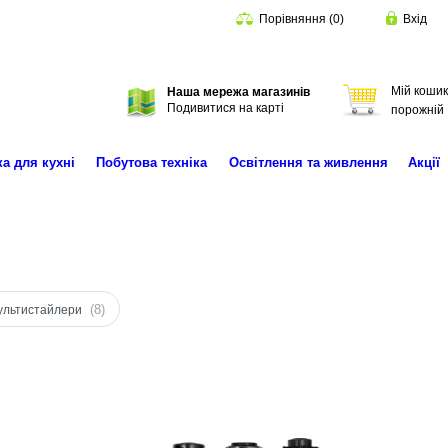
Порівняння
(
0
)
Вхід
Мій кошик
Наша мережа магазинів
Пошук
Подивитися на карті
порожній
ка для кухні
Побутова техніка
Освітлення та живлення
Акції
(8)
ультистайлери