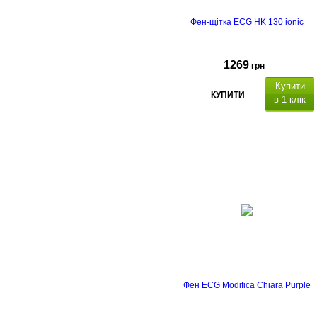
Фен-щітка ECG HK 130 ionic
1269
грн
Купити
КУПИТИ
в 1 клік
іонізація
термін гаранті
- 2 роки
Фен ECG Modifica Chiara Purple