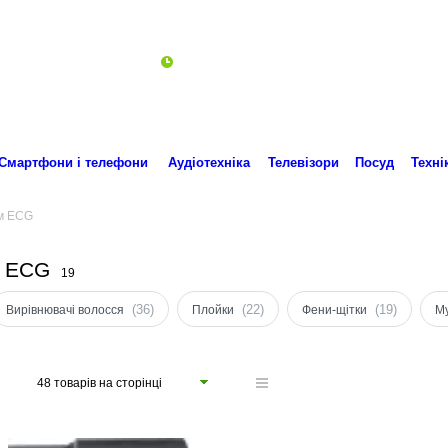
Пн-Пт 10:00-18:00
ro.technika.ua@gmail.com
Смартфони і телефони
Аудіотехніка
Телевізори
Посуд
Техні
ям ECG
м ECG
19
(36)
(22)
(19)
Вирівнювачі волосся
Плойки
Фени-щітки
М
48 товарів на сторінці