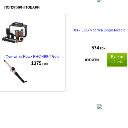
ПОПУЛЯРНІ ТОВАРИ
Фен ECG Modifica Grigio Piccolo
574
грн
Купити
Фен-щітка Rotex RHC-490-T Gold
КУПИТИ
в 1 клік
1375
грн
складна
ручка
,
петля для
підвішування
шнур живлення 18
Плойка Adler AD-2116
см.
628
грн