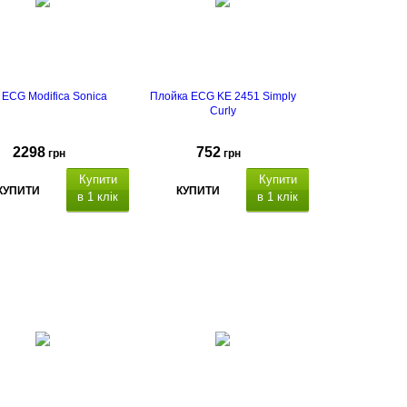
 ECG Modifica Sonica
Плойка ECG KE 2451 Simply
Curly
2298
752
грн
грн
Купити
Купити
КУПИТИ
КУПИТИ
в 1 клік
в 1 клік
4
атурних режими
регулювання
світлодіодний
температури 80 - 230°C
тор температури повітря
термін гарантії - 2 роки