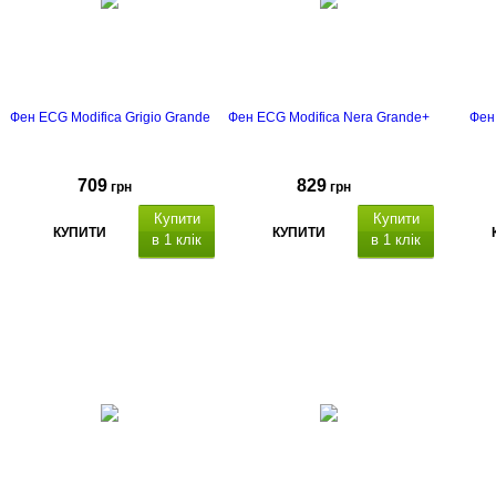
Фен ECG Modifica Grigio Grande
Фен ECG Modifica Nera Grande+
Фен
709
829
грн
грн
Купити
Купити
КУПИТИ
КУПИТИ
в 1 клік
в 1 клік
вбудований
вбудований
темпер
іонізатор,
дифузор,
іонізатор,
дифузор,
0
індика