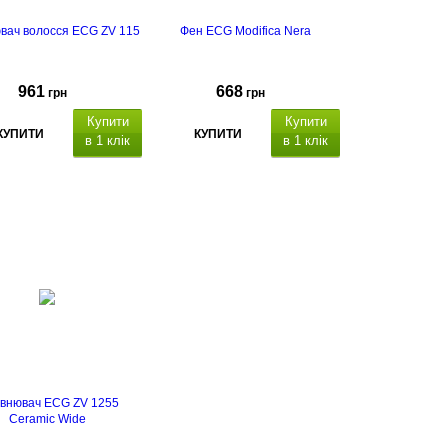
вач волосся ECG ZV 115
Фен ECG Modifica Nera
961
668
грн
грн
Купити
Купити
КУПИТИ
КУПИТИ
в 1 клік
в 1 клік
термін гарантії - 2 роки
івнювач ECG ZV 1255
Ceramic Wide