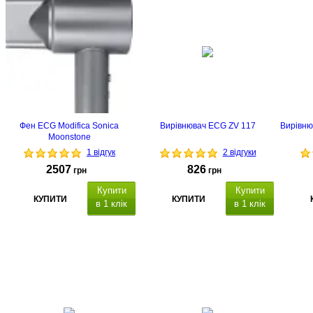
Фен ECG Modifica Sonica
Вирівнювач ECG ZV 117
Вирівнюв
Moonstone
1 відгук
2 відгуки
2507
826
грн
грн
Купити
Купити
КУПИТИ
КУПИТИ
в 1 клік
в 1 клік