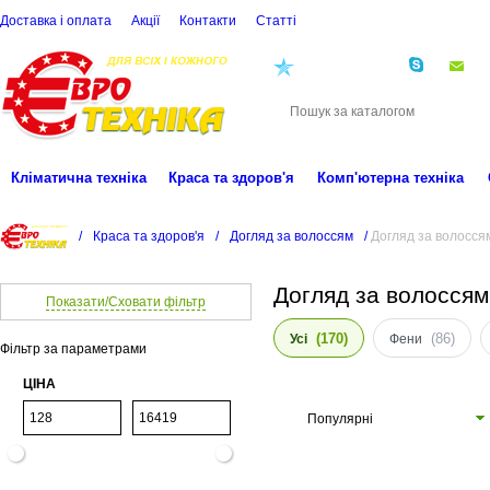
Доставка і оплата
Акції
Контакти
Статті
(068)
001-00-02
eu
Кліматична техніка
Краса та здоров'я
Комп'ютерна техніка
/
Краса та здоров'я
/
Догляд за волоссям
/
Догляд за волосс
Догляд за волосся
Показати/Сховати фільтр
(170)
(86)
Усі
Фени
Фільтр за параметрами
ЦІНА
Популярні