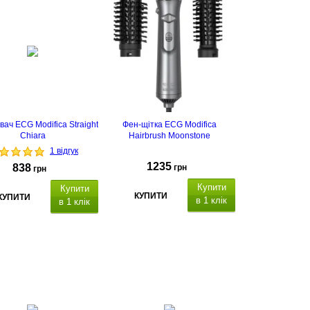
ач ECG Modifica Straight
Фен-щітка ECG Modifica
Chiara
Hairbrush Moonstone
1 відгук
1235
838
грн
грн
Купити
Купити
КУПИТИ
КУПИТИ
в 1 клік
в 1 клік