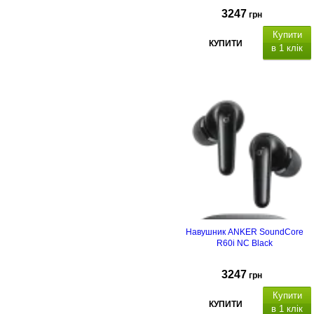
3247
грн
Купити
КУПИТИ
в 1 клік
Навушник ANKER SoundСore
R60i NC Black
3247
грн
Купити
КУПИТИ
в 1 клік