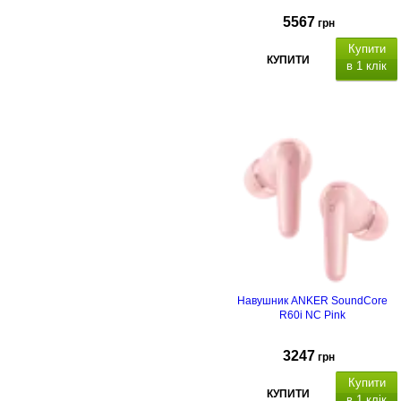
5567
грн
Купити
КУПИТИ
в 1 клік
Навушник ANKER SoundСore
R60i NC Pink
3247
грн
Купити
КУПИТИ
в 1 клік