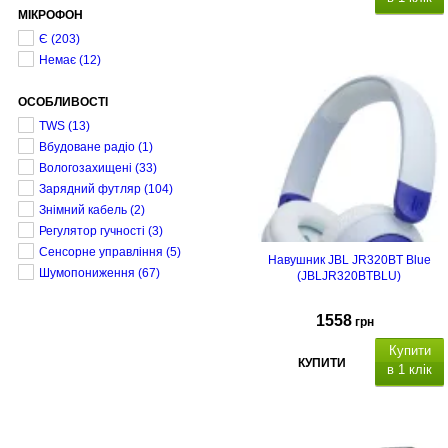
МІКРОФОН
Є
(203)
Немає
(12)
ОСОБЛИВОСТІ
TWS
(13)
Вбудоване радіо
(1)
Вологозахищені
(33)
Зарядний футляр
(104)
Знімний кабель
(2)
Регулятор гучності
(3)
Сенсорне управління
(5)
Навушник JBL JR320BT Blue
Шумопониження
(67)
(JBLJR320BTBLU)
1558
грн
Купити
КУПИТИ
в 1 клік