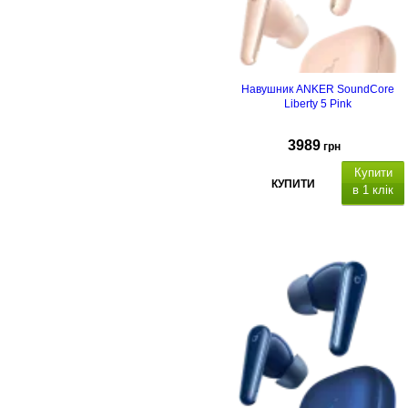
Навушник ANKER SoundСore
Liberty 5 Pink
3989
грн
Купити
КУПИТИ
в 1 клік