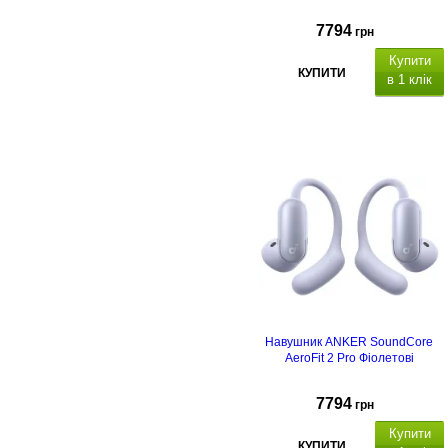
7794
грн
Купити
КУПИТИ
в 1 клік
Навушник ANKER SoundСore
AeroFit 2 Pro Фіолетові
7794
грн
Купити
КУПИТИ