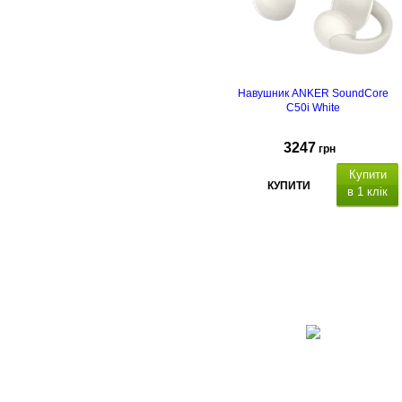
Навушник ANKER SoundСore
C50i White
3247
грн
Купити
КУПИТИ
в 1 клік