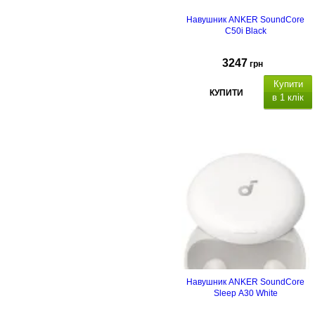
Навушник ANKER SoundСore
C50i Black
3247
грн
Купити
КУПИТИ
в 1 клік
Навушник ANKER SoundСore
Sleep A30 White