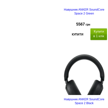
Навушник ANKER SoundСore
Space 2 Green
5567
грн
Купити
КУПИТИ
в 1 клік
Навушник ANKER SoundСore
Space 2 Black