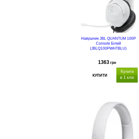
Навушник JBL QUANTUM 100P
Console Білий
(JBLQ100PWHTBLU)
1363
грн
Купити
КУПИТИ
в 1 клік