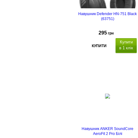
Навушник Defender HN-751 Black
(63751)
295
грн
Купити
КУПИТИ
в 1 клік
Навушник ANKER SoundСore
AeroFit 2 Pro Білі