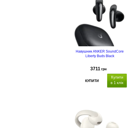
Навушник ANKER SoundСore
Liberty Buds Black
3711
грн
Купити
КУПИТИ
в 1 клік