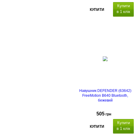
Купити
КУПИТИ
в 1 клік
Навушник DEFENDER (63642)
FreeMotion B640 Bluetooth,
бежевий
505
грн
Купити
КУПИТИ
в 1 клік