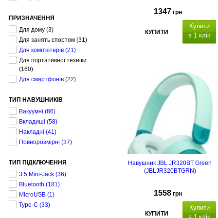
1347
грн
ПРИЗНАЧЕННЯ
Купити
Для дому
(3)
КУПИТИ
в 1 клік
Для занять спортом
(31)
Для комп'ютерів
(21)
Для портативної техніки
(160)
Для смартфонів
(22)
ТИП НАВУШНИКІВ
Вакуумні
(86)
Вкладиші
(58)
Накладні
(41)
Повнорозмірні
(37)
ТИП ПІДКЛЮЧЕННЯ
Навушник JBL JR320BT Green
(JBLJR320BTGRN)
3.5 Mini-Jack
(36)
Bluetooth
(181)
1558
грн
MicroUSB
(1)
Type-C
(33)
Купити
КУПИТИ
в 1 клік