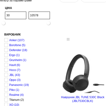
Фільтр за параметрами
ЦІНА
ВИРОБНИК
Anker
(107)
Borofone
(5)
Defender
(18)
Ergo
(1)
Grunhelm
(1)
Havit
(6)
Hoco
(7)
JBL
(43)
Oppo
(3)
Panasonic
(19)
Piko
(1)
Realme
(4)
Навушник JBL TUNE 530C Black
Titanum
(2)
(JBLT530CBLK)
XO
(10)