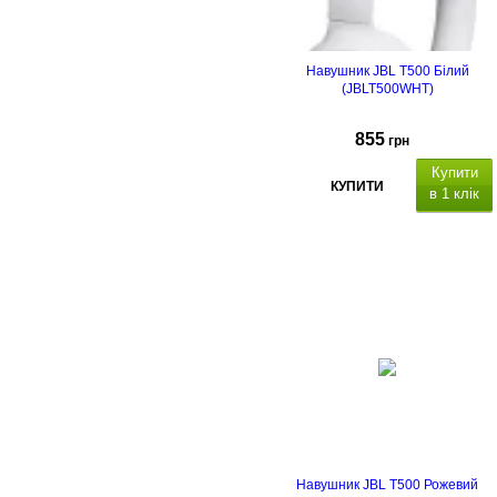
Навушник JBL T500 Білий
(JBLT500WHT)
855
грн
Купити
КУПИТИ
в 1 клік
Навушник JBL T500 Рожевий