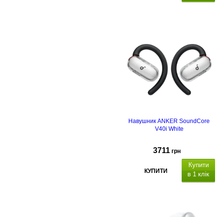
Навушник ANKER SoundСore
V40i White
3711
грн
Купити
КУПИТИ
в 1 клік