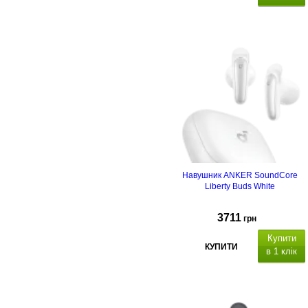
Навушник ANKER SoundСore
Liberty Buds White
3711
грн
Купити
КУПИТИ
в 1 клік