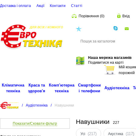
Доставка і оплата
Акції
Контакти
Статті
Порівняння
(
0
)
Вхід
(068)
001-00-02
eu
Пошук
Наша мережа магазинів
Подивитися на карті
Мій кошик
порожній
Кліматична
Краса та
Комп'ютерна
Смартфони
Аудіотехніка
Т
техніка
здоров'я
техніка
і телефони
/
Аудіотехніка
/
Навушники
Навушники
227
Показати/Сховати фільтр
(217)
(117)
Усі
Акустика