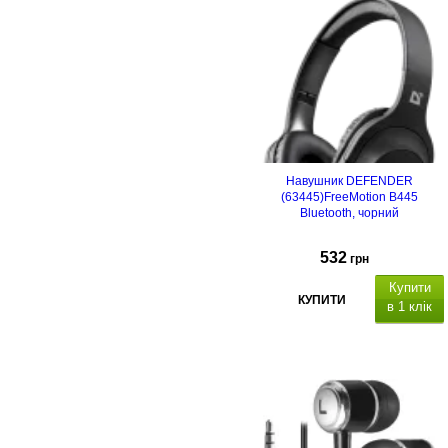
Навушник DEFENDER
(63445)FreeMotion B445
Bluetooth, чорний
532
грн
Купити
КУПИТИ
в 1 клік