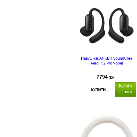
Навушник ANKER SoundСore
AeroFit 2 Pro Чорні
7794
грн
Купити
КУПИТИ
в 1 клік