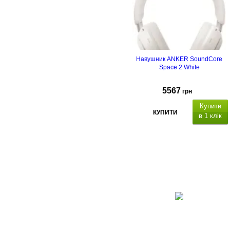
Навушник ANKER SoundСore
Space 2 White
5567
грн
Купити
КУПИТИ
в 1 клік