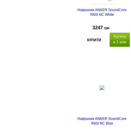
Навушник ANKER SoundСore
R60i NC White
3247
грн
Купити
КУПИТИ
в 1 клік
Навушник ANKER SoundСore
R60i NC Blue