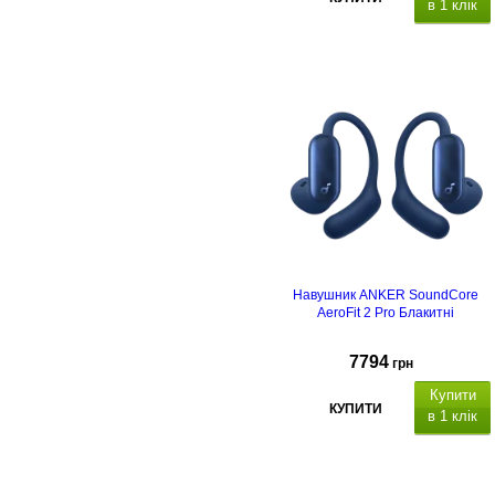
в 1 клік
Навушник ANKER SoundСore
AeroFit 2 Pro Блакитні
7794
грн
Купити
КУПИТИ
в 1 клік