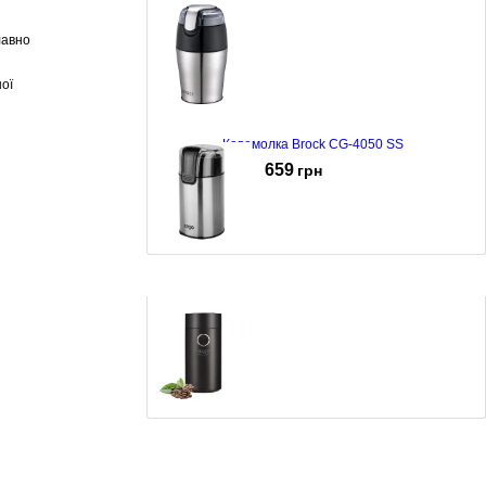
лавно
ої
Кавомолка Brock CG-4050 SS
659
грн
Кавомолка ERGO SG 5700
609
грн
Кавомолка Adler AD-4446BS
719
грн