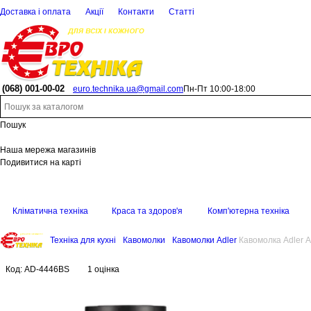
Доставка і оплата
Акції
Контакти
Статті
(068)
001-00-02
euro.technika.ua@gmail.com
Пн-Пт 10:00-18:00
Пошук
Наша мережа магазинів
Подивитися на карті
Кліматична техніка
Краса та здоров'я
Комп'ютерна техніка
Техніка для кухні
Кавомолки
Кавомолки Adler
Кавомолка Adler 
Код:
AD-4446BS
1 оцінка