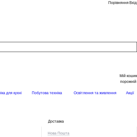
Порівняння
Вхід
Мій кошик
порожній
іка для кухні
Побутова техніка
Освітлення та живлення
Акції
Доставка
Нова Пошта