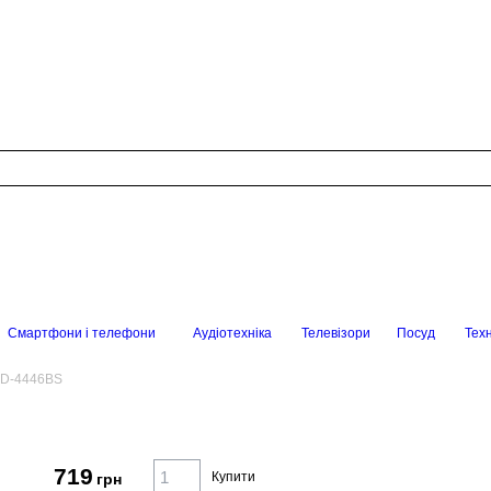
Смартфони і телефони
Аудіотехніка
Телевізори
Посуд
Техн
AD-4446BS
719
Купити
грн