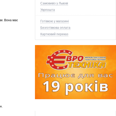
Самовивіз у Львові
Укрпошта
ви. Вона має
Готівкою у магазині
Безготівкова оплата
Картковий переказ
н.