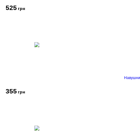
525
грн
Навушник
355
грн