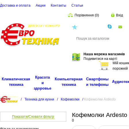
Доставка и оплата
Акции
Контакты
Cтатьи
Порівняння
(
0
)
Вхід
(068)
001-00-02
eu
Пошук
Наша мережа магазинів
Подивитися на карті
Мій кошик
порожній
Красота
Климатическая
Компьютерная
Смартфоны
Аудиоте
и
техника
техника
и телефоны
здоровье
/
Техника для кухни
/
Кофемолки
/
Кофемолки Ardesto
Кофемолки Ardesto
Показати/Сховати фільтр
0