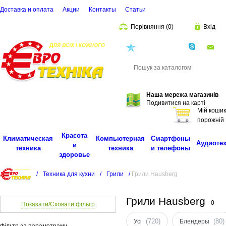
Доставка и оплата
Акции
Контакты
Cтатьи
Порівняння
(
0
)
Вхід
(068)
001-00-02
eu
Пошук
Наша мережа магазинів
Подивитися на карті
Мій кошик
порожній
Красота
Климатическая
Компьютерная
Смартфоны
Аудиоте
и
техника
техника
и телефоны
здоровье
/
Техника для кухни
/
Грили
/
Грили Hausberg
Грили Hausberg
0
Показати/Сховати фільтр
(720)
(80)
Усі
Блендеры