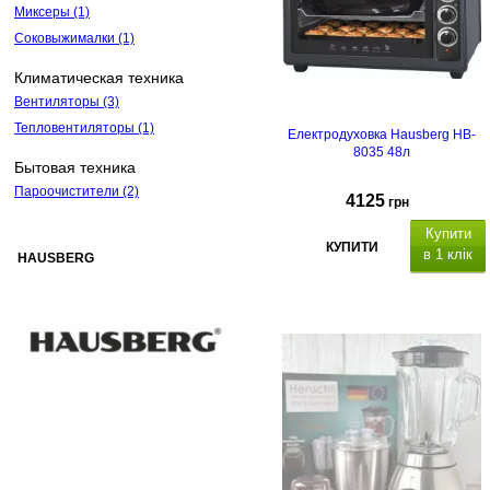
Миксеры
(1)
Соковыжималки
(1)
Климатическая техника
Вентиляторы
(3)
Тепловентиляторы
(1)
Електродуховка Hausberg HB-
8035 48л
Бытовая техника
Пароочистители
(2)
4125
грн
Купити
КУПИТИ
в 1 клік
HAUSBERG
Об'єм: 48 л, потужність 1400
Вт
корпус: нержавіюча сталь,
подвійне скло,