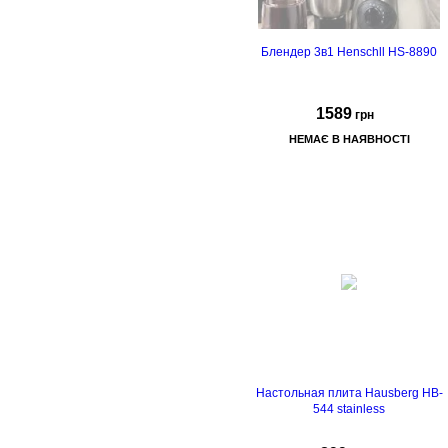
Країна
Блендер 3в1 Henschll HS-8890
виробник: Туреччина
1589
грн
НЕМАЄ В НАЯВНОСТІ
Блендер 3в1 потужність: 1000
Вт,
подрібнювача для м'яса
500 мл, матеріал нержавіюча
сталь
корпус
Настольная плита Hausberg HB-
блендера із нержавіючої сталі.
544 stainless