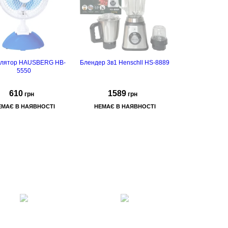
илятор HAUSBERG HB-
Блендер 3в1 Henschll HS-8889
5550
610
1589
грн
грн
ЕМАЄ В НАЯВНОСТІ
НЕМАЄ В НАЯВНОСТІ
Блендер 3в1 потужність: 1000
Вт,
подрібнювача для м'яса
500 мл, матеріал нержавіюча
сталь
корпус