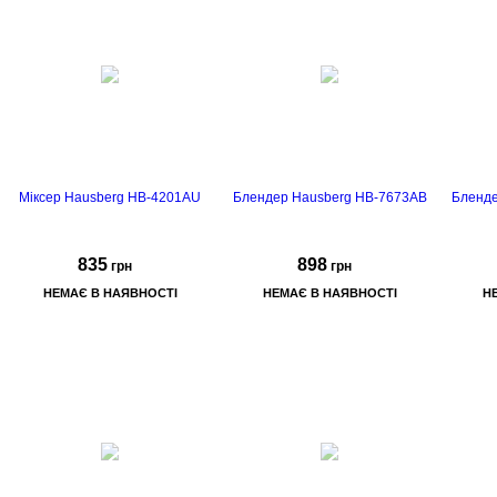
открытие пластин
на 180°
Міксер Hausberg HB-4201AU
Блендер Hausberg HB-7673AB
Бленде
835
898
грн
грн
НЕМАЄ В НАЯВНОСТІ
НЕМАЄ В НАЯВНОСТІ
Н