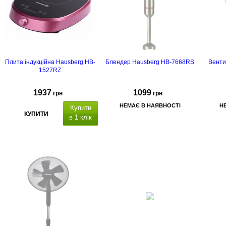
Плита індукційна Hausberg HB-
Блендер Hausberg HB-7668RS
Вент
1527RZ
1937
1099
грн
грн
НЕМАЄ В НАЯВНОСТІ
Н
Купити
КУПИТИ
в 1 клік