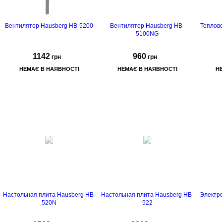
Вентилятор Hausberg HB-5200
Вентилятор Hausberg HB-
Теплов
5100NG
1142
960
грн
грн
НЕМАЄ В НАЯВНОСТІ
НЕМАЄ В НАЯВНОСТІ
Н
ке
Настольная плита Hausberg HB-
Настольная плита Hausberg HB-
Электр
520N
522