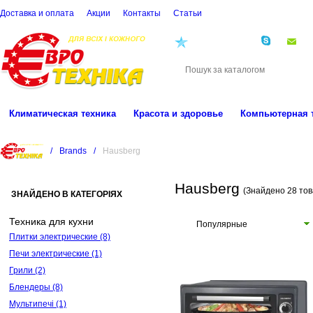
Доставка и оплата
Акции
Контакты
Cтатьи
(068)
001-00-02
eu
Климатическая техника
Красота и здоровье
Компьютерная 
/
Brands
/
Hausberg
Hausberg
(Знайдено 28 тов
ЗНАЙДЕНО В КАТЕГОРІЯХ
Техника для кухни
Популярные
Плитки электрические
(8)
Печи электрические
(1)
Грили
(2)
Блендеры
(8)
Мультипечі
(1)