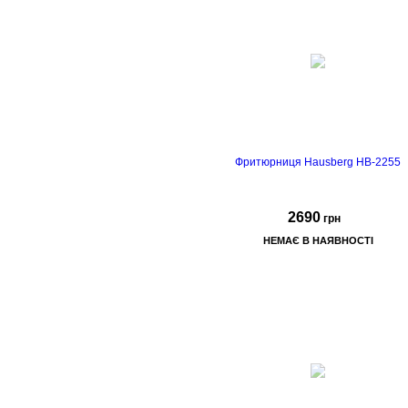
съемные пластины
открытие пластин на 180°
регулировка
температуры
Фритюрниця Hausberg HB-2255
2690
грн
НЕМАЄ В НАЯВНОСТІ