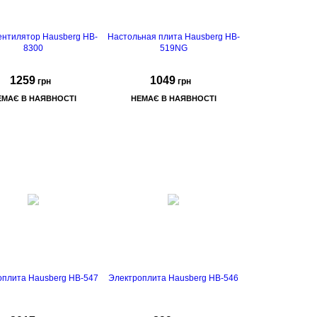
блендера із нержавіючої сталі.
ентилятор Hausberg HB-
Настольная плита Hausberg HB-
8300
519NG
1259
1049
грн
грн
ЕМАЄ В НАЯВНОСТІ
НЕМАЄ В НАЯВНОСТІ
рамічний нагрівальний
елемент
оплита Hausberg HB-547
Электроплита Hausberg HB-546