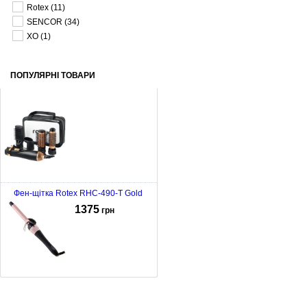
Rotex
(11)
SENCOR
(34)
XO
(1)
ПОПУЛЯРНІ ТОВАРИ
Фен-щітка Rotex RHC-490-T Gold
1375
грн
Плойка Adler AD-2116 Pink
628
грн