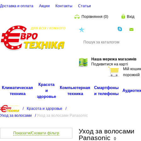
Доставка и оплата
Акции
Контакты
Cтатьи
Порівняння
(
0
)
Вхід
(068)
001-00-02
eu
Пошук
Наша мережа магазинів
Подивитися на карті
Мій кошик
порожній
Красота
Климатическая
Компьютерная
Смартфоны
и
Аудиоте
техника
техника
и телефоны
здоровье
/
Красота и здоровье
/
Уход за волосами
/
Уход за волосами Panasonic
Уход за волосами
Показати/Сховати фільтр
Panasonic
0