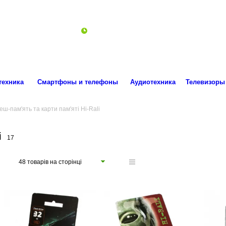
ro.technika.ua@gmail.com
Пн-Пт 10:00-18:00
техника
Смартфоны и телефоны
Аудиотехника
Телевизоры
еш-пам'ять та карти пам'яті Hi-Rali
i
17
48 товарів на сторінці