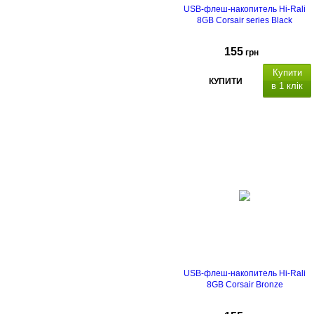
USB-флеш-накопитель Hi-Rali
8GB Corsair series Black
155
грн
Купити
КУПИТИ
в 1 клік
USB-флеш-накопитель Hi-Rali
8GB Corsair Bronze