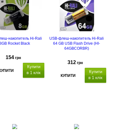
еш-накопитель Hi-Rali
USB-флеш-накопитель Hi-Rali
8GB Rocket Black
64 GB USB Flash Drive (HI-
64GBCORBR)
154
грн
312
грн
Купити
КУПИТИ
Купити
в 1 клік
КУПИТИ
в 1 клік