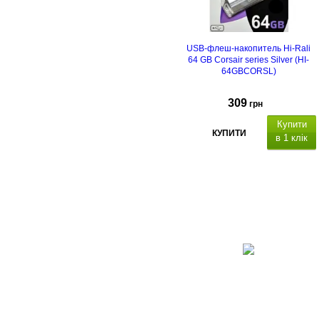
USB-флеш-накопитель Hi-Rali
64 GB Corsair series Silver (HI-
64GBCORSL)
309
грн
Купити
КУПИТИ
в 1 клік