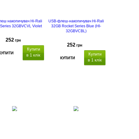
еш накопичувач Hi-Rali
USB-флеш-накопичувач Hi-Rali
 Series 32GBVCVL Violet
32GB Rocket Series Blue (HI-
32GBVCBL)
252
грн
252
грн
Купити
КУПИТИ
Купити
в 1 клік
КУПИТИ
в 1 клік