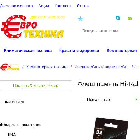
Доставка и оплата
Акции
Контакты
Cтатьи
(068)
001-00-02
eu
Климатическая техника
Красота и здоровье
Компьютерная 
/
Компьютерная техника
/
Флеш-пам'ять та карти пам'яті
/
Фл
Флеш память Hi-Ral
Показати/Сховати фільтр
Популярные
КАТЕГОРІЇ
Фільтр за параметрами
ЦІНА