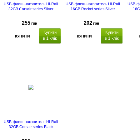
USB-флеш-накопитель Hi-Rali
USB-флеш-накопитель Hi-Rali
USB-фл
32GB Corsair series Silver
16GB Rocket series Silver
16GB
255
202
грн
грн
Купити
Купити
КУПИТИ
КУПИТИ
в 1 клік
в 1 клік
USB-флеш-накопитель Hi-Rali
32GB Corsair series Black