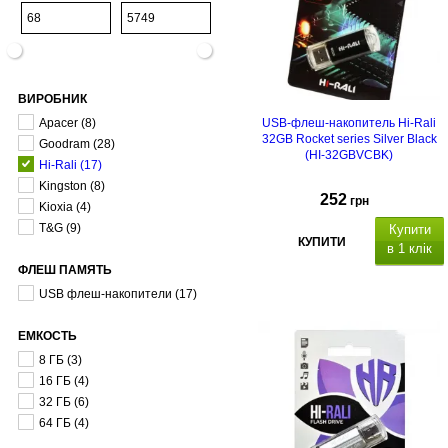
ВИРОБНИК
Apacer
(8)
USB-флеш-накопитель Hi-Rali
32GB Rocket series Silver Black
Goodram
(28)
(HI-32GBVCBK)
Hi-Rali
(17)
Kingston
(8)
252
грн
Kioxia
(4)
T&G
(9)
Купити
КУПИТИ
в 1 клік
ФЛЕШ ПАМЯТЬ
USB флеш-накопители
(17)
ЕМКОСТЬ
8 ГБ
(3)
16 ГБ
(4)
32 ГБ
(6)
64 ГБ
(4)