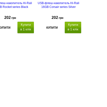
еш-накопитель Hi-Rali
USB-флеш-накопитель Hi-Rali
 Rocket series Black
16GB Corsair series Silver
202
202
грн
грн
Купити
Купити
КУПИТИ
КУПИТИ
в 1 клік
в 1 клік