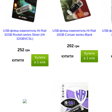
USB-флеш-накопитель Hi-Rali
USB-флеш-накопитель Hi-Rali
USB-фл
32GB Rocket series Silver (HI-
16GB Corsair series Black
32GBVCSL)
202
грн
252
грн
Купити
КУПИТИ
Купити
в 1 клік
КУПИТИ
в 1 клік