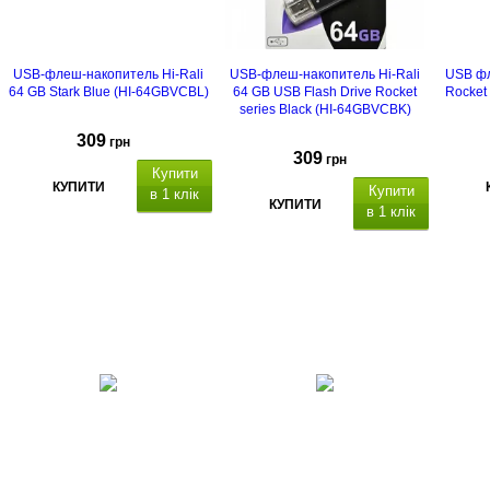
USB-флеш-накопитель Hi-Rali
USB-флеш-накопитель Hi-Rali
USB фл
64 GB Stark Blue (HI-64GBVCBL)
64 GB USB Flash Drive Rocket
Rocket
series Black (HI-64GBVCBK)
309
грн
309
грн
Купити
КУПИТИ
Купити
в 1 клік
КУПИТИ
в 1 клік