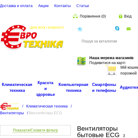
Доставка и оплата
Акции
Контакты
Cтатьи
Порівняння
(
0
)
Вхід
(068)
001-00-02
eu
Пошук
Наша мережа магазинів
Подивитися на карті
Мій кошик
порожній
Красота
Климатическая
Компьютерная
Смартфоны
Аудиоте
и
техника
техника
и телефоны
здоровье
/
Климатическая техника
/
Вентиляторы
/
Вентиляторы ECG
Вентиляторы
Показати/Сховати фільтр
бытовые ECG
3