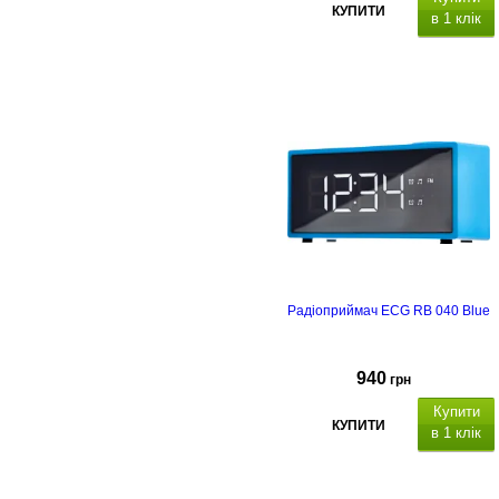
КУПИТИ
в 1 клік
Радіоприймач ECG RB 040 Blue
940
грн
Купити
КУПИТИ
в 1 клік