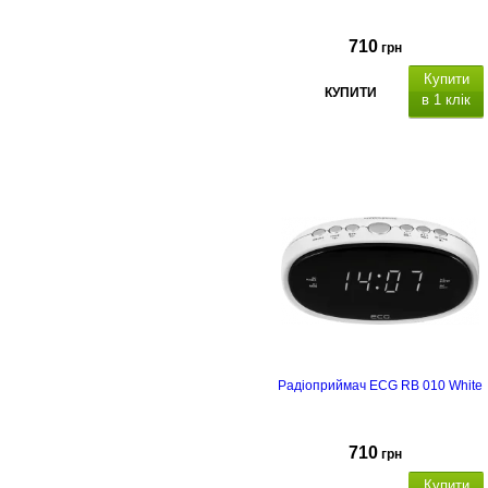
710
грн
Купити
КУПИТИ
в 1 клік
Радіоприймач ECG RB 010 White
710
грн
Купити