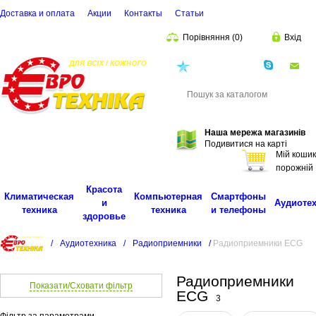
Доставка и оплата
Акции
Контакты
Cтатьи
Порівняння
(
0
)
Вхід
(068)
001-00-02
eu
Пошук
Наша мережа магазинів
Подивитися на карті
Мій кошик
порожній
Красота
Климатическая
Компьютерная
Смартфоны
и
Аудиоте
техника
техника
и телефоны
здоровье
/
Аудиотехника
/
Радиоприемники
/
Радиоприемники ECG
Радиоприемники
Показати/Сховати фільтр
ECG
3