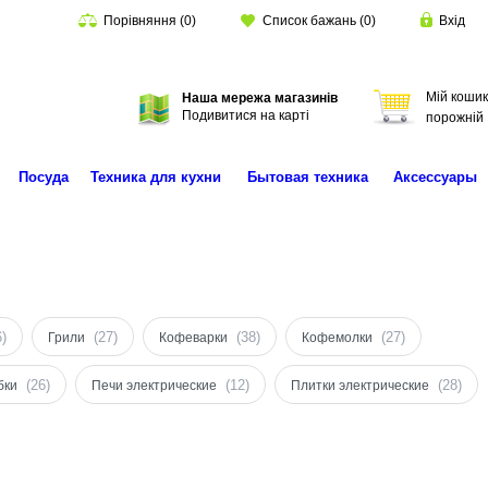
Порівняння
(
0
)
Список бажань
(
0
)
Вхід
Мій кошик
Наша мережа магазинів
Пошук
Подивитися на карті
порожній
Посуда
Техника для кухни
Бытовая техника
Аксессуары
6)
(27)
(38)
(27)
Грили
Кофеварки
Кофемолки
(26)
(12)
(28)
бки
Печи электрические
Плитки электрические