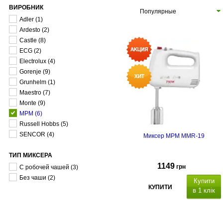
ВИРОБНИК
Популярные
Adler
(1)
Ardesto
(2)
Castle
(8)
ECG
(2)
Electrolux
(4)
Gorenje
(9)
Grunhelm
(1)
Maestro
(7)
Monte
(9)
MPM
(6)
Russell Hobbs
(5)
SENCOR
(4)
Миксер MPM MMR-19
ТИП МИКСЕРА
1149
грн
С робочей чашей
(3)
Без чаши
(2)
Купити
КУПИТИ
в 1 клік