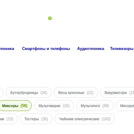
ro.technika.ua@gmail.com
Пн-Пт 10:00-18:00
техника
Смартфоны и телефоны
Аудиотехника
Телевизоры
(34)
(22)
(1
Бутербродницы
Весы кухонные
Вакууматори
(58)
(16)
(49)
Миксеры
Мультиварки
Мультипечі
Мясору
(15)
(36)
(160)
ки
Тостеры
Чайники электрические