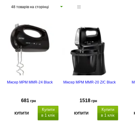
48 товарів на сторінці
Міксер МРМ MMR-24 Black
Міксер MPM MMR-20 Z/C Black
М
681
1518
грн
грн
Купити
Купити
КУПИТИ
КУПИТИ
в 1 клік
в 1 клік