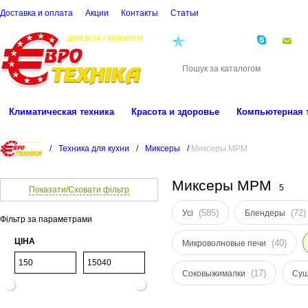
Доставка и оплата
Акции
Контакты
Cтатьи
(068)
001-00-02
eu
Климатическая техника
Красота и здоровье
Компьютерная 
/
Техника для кухни
/
Миксеры
/
Миксеры MPM
Миксеры MPM
5
Показати/Сховати фільтр
(585)
(72)
Усі
Блендеры
Фільтр за параметрами
ЦІНА
(40)
Микроволновые печи
(17)
Соковыжималки
Суш