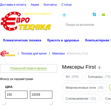
Доставка и оплата
Акции
Контакты
Cтатьи
(068)
001-00-02
eu
Климатическая техника
Красота и здоровье
Компьютерная 
/
Техника для кухни
/
Миксеры
/
Миксеры First
Миксеры First
0
Показати/Сховати фільтр
(699)
(79)
Усі
Блендеры
Фільтр за параметрами
ЦІНА
(48)
Микроволновые печи
(15)
Соковыжималки
Суш