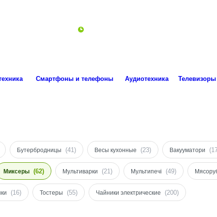
ro.technika.ua@gmail.com
Пн-Пт 10:00-18:00
техника
Смартфоны и телефоны
Аудиотехника
Телевизоры
(41)
(23)
(1
Бутербродницы
Весы кухонные
Вакууматори
(62)
(21)
(49)
Миксеры
Мультиварки
Мультипечі
Мясору
(16)
(55)
(200)
ки
Тостеры
Чайники электрические