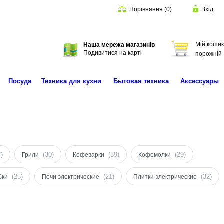
Порівняння
(
0
)
Вхід
Мій кошик
Наша мережа магазинів
Пошук
Подивитися на карті
порожній
Посуда
Техника для кухни
Бытовая техника
Аксессуары
7)
(30)
(39)
(29)
Грили
Кофеварки
Кофемолки
(25)
(21)
(32)
бки
Печи электрические
Плитки электрические