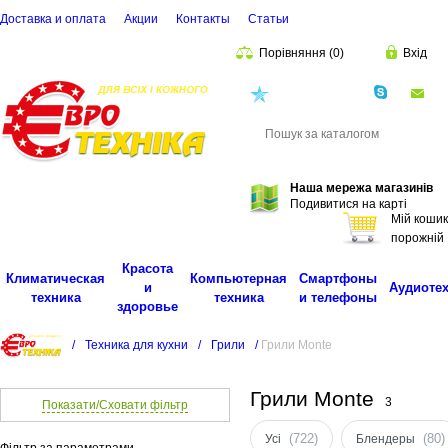
Доставка и оплата
Акции
Контакты
Cтатьи
Порівняння
(
0
)
Вхід
(068)
001-00-02
eu
Пошук
Наша мережа магазинів
Подивитися на карті
Мій кошик
порожній
Красота
Климатическая
Компьютерная
Смартфоны
и
Аудиоте
техника
техника
и телефоны
здоровье
/
Техника для кухни
/
Грили
/
Грили Monte
Грили Monte
3
Показати/Сховати фільтр
(722)
(80)
Усі
Блендеры