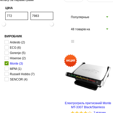
Фільтр за параметрами
ЦІНА
Популярные
48 товарів на
ВИРОБНИК
сторінці
Ardesto
(2)
ECG
(6)
Gorenje
(5)
Hisense
(2)
Monte
(3)
MPM
(1)
Russell Hobbs
(7)
SENCOR
(4)
Електрогриль притискний Monte
MT-3307 Black/Stainless
2 відгуки