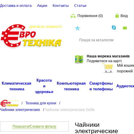
Доставка и оплата
Акции
Контакты
Cтатьи
Порівняння
(
0
)
Вхід
(068)
001-00-02
eu
Пошук
Наша мережа магазинів
Подивитися на карті
Мій кошик
порожній
Красота
Климатическая
Компьютерная
Смартфоны
и
Аудиоте
техника
техника
и телефоны
здоровье
/
Техника для кухни
/
Чайники электрические
/
Чайники электрические Delfa
Чайники
Показати/Сховати фільтр
электрические