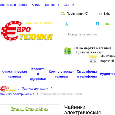
Доставка и оплата
Акции
Контакты
Cтатьи
Порівняння
(
0
)
Вхід
(068)
001-00-02
eu
Пошук
Наша мережа магазинів
Подивитися на карті
Мій кошик
порожній
Красота
Климатическая
Компьютерная
Смартфоны
и
Аудиоте
техника
техника
и телефоны
здоровье
/
Техника для кухни
/
Чайники электрические
/
Чайники электрические Castle
Чайники
Показати/Сховати фільтр
электрические