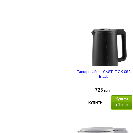
Електрочайник CASTLE CK-08B
Black
725
грн
Купити
КУПИТИ
в 1 клік