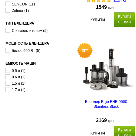
SENCOR
(11)
1549
грн
Zelmer
(1)
Купити
КУПИТИ
в 1 клік
ТИП БЛЕНДЕРА
С измельчителем
(5)
МОЩНОСТЬ БЛЕНДЕРА
более 900 Вт
(5)
ЕМКОСТЬ ЧАШИ
0.5 л
(1)
0.6 л
(1)
1.5 л
(1)
1.7 л
(1)
Блендер Ergo EHB-9500
Stainless Black
2169
грн
Купити
КУПИТИ
в 1 клік