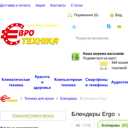
Доставка и оплата
Акции
Контакты
Cтатьи
Порівняння
(
0
)
Вхід
(068)
001-00-02
eu
Пошук
Наша мережа магазинів
Подивитися на карті
Мій кошик
порожній
Красота
Климатическая
Компьютерная
Смартфоны
и
Аудиоте
техника
техника
и телефоны
здоровье
/
Техника для кухни
/
Блендеры
/
Блендеры Ergo
Блендеры Ergo
5
Показати/Сховати фільтр
(719)
(81
Усі
Блендеры