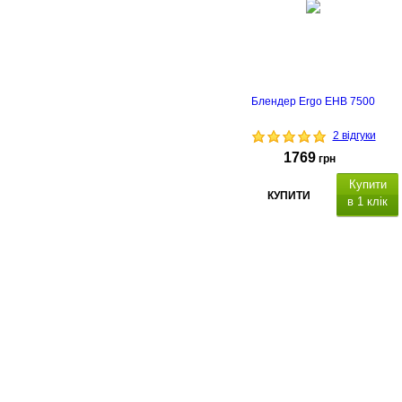
Блендер Ergo EHB 7500
2 відгуки
1769
грн
Купити
КУПИТИ
в 1 клік
терк
- 2 шт
24.8 х 28 х 17.7
О компании
Доставка и оплата
Акции
Контакты