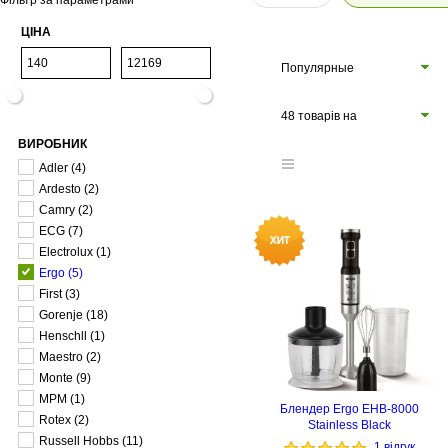
Фільтр за параметрами
ЦІНА
Популярные
48 товарів на
ВИРОБНИК
сторінці
Adler
(4)
Ardesto
(2)
Camry
(2)
ECG
(7)
Electrolux
(1)
Ergo
(5)
First
(3)
Gorenje
(18)
Henschll
(1)
Maestro
(2)
Monte
(9)
MPM
(1)
Блендер Ergo EHB-8000
Rotex
(2)
Stainless Black
Russell Hobbs
(11)
1 відгук